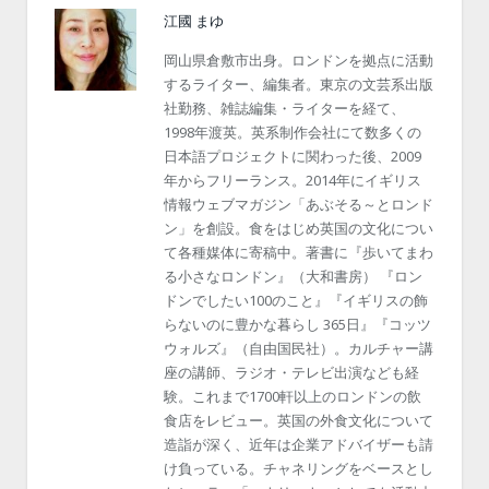
江國 まゆ
岡山県倉敷市出身。ロンドンを拠点に活動
するライター、編集者。東京の文芸系出版
社勤務、雑誌編集・ライターを経て、
1998年渡英。英系制作会社にて数多くの
日本語プロジェクトに関わった後、2009
年からフリーランス。2014年にイギリス
情報ウェブマガジン「あぶそる～とロンド
ン」を創設。食をはじめ英国の文化につい
て各種媒体に寄稿中。著書に『歩いてまわ
る小さなロンドン』（大和書房） 『ロン
ドンでしたい100のこと』『イギリスの飾
らないのに豊かな暮らし 365日』『コッツ
ウォルズ』（自由国民社）。カルチャー講
座の講師、ラジオ・テレビ出演なども経
験。これまで1700軒以上のロンドンの飲
食店をレビュー。英国の外食文化について
造詣が深く、近年は企業アドバイザーも請
け負っている。チャネリングをベースとし