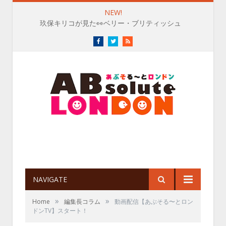
NEW!
玖保キリコが見た👀ベリー・ブリティッシュ
Facebook
Twitter
RSS
NAVIGATE
»
»
Home
編集長コラム
動画配信【あぶそる〜とロン
ドンTV】スタート！