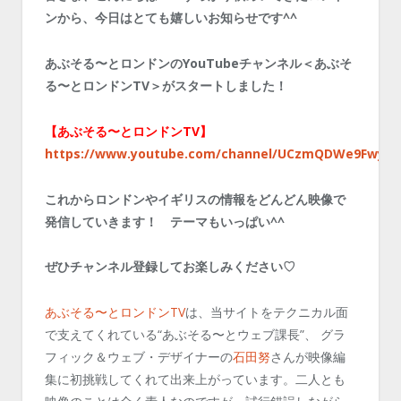
ンから、今日はとても嬉しいお知らせです^^
あぶそる〜とロンドンのYouTubeチャンネル＜あぶそ
る〜とロンドンTV＞がスタートしました！
【あぶそる〜とロンドンTV】
https://www.youtube.com/channel/UCzmQDWe9Fwy0l
これからロンドンやイギリスの情報をどんどん映像で
発信していきます！ テーマもいっぱい^^
ぜひチャンネル登録してお楽しみください♡
あぶそる〜とロンドンTV
は、当サイトをテクニカル面
で支えてくれている“あぶそる〜とウェブ課長”、 グラ
フィック＆ウェブ・デザイナーの
石田努
さんが映像編
集に初挑戦してくれて出来上がっています。二人とも