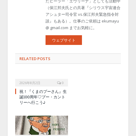
たヒーラー「エウリーナ」としても活動中
（保江邦夫氏との共著『シリウス宇宙連合
アシュター司令官 vs.保江邦夫緊急指令対
談』もある）。仕事のご依頼は ekumayu
@ gmail.com までお気軽に。
ウェブサイト
RELATED POSTS
2026年8月2日
0
祝！『くまのプーさん』生
誕100周年♡プー・カント
リーへ行こう♪