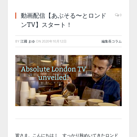
動画配信【あぶそる〜とロンド
0
ンTV】スタート！
BY
江國 まゆ
ON
2020年10月12日
編集長コラム
皆さま、こんにちは！ すっかり秋めいてきたロンド