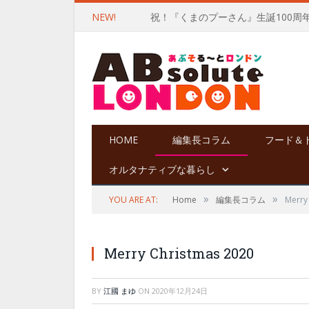
NEW!
祝！『くまのプーさん』生誕100周
HOME
編集長コラム
フード＆
オルタナティブな暮らし
»
»
YOU ARE AT:
Home
編集長コラム
Merry
Merry Christmas 2020
BY
江國 まゆ
ON
2020年12月24日