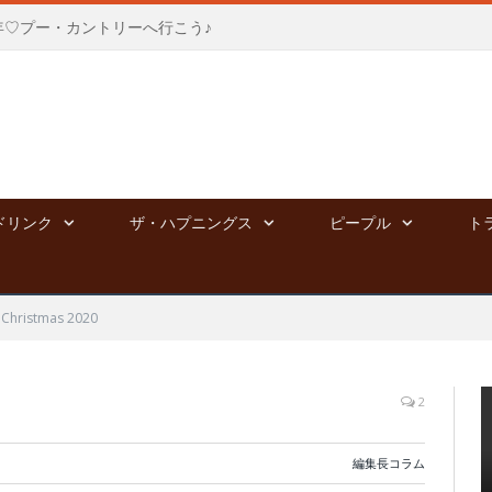
年♡プー・カントリーへ行こう♪
ドリンク
ザ・ハプニングス
ピープル
ト
 Christmas 2020
2
編集長コラム