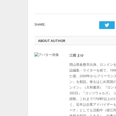
SHARE.
Twi
ABOUT AUTHOR
江國 まゆ
岡山県倉敷市出身。ロンドン
誌編集・ライターを経て、19
た後、2009年からフリーラン
ン」を創設。食をはじめ英国
ンドン』（大和書房） 『ロン
365日』『コッツウォルズ』
経験。これまで1700軒以上
く、近年は企業アドバイザー
ーナ」としても活動中（保江邦
急指令対談』もある）。仕事のご依頼