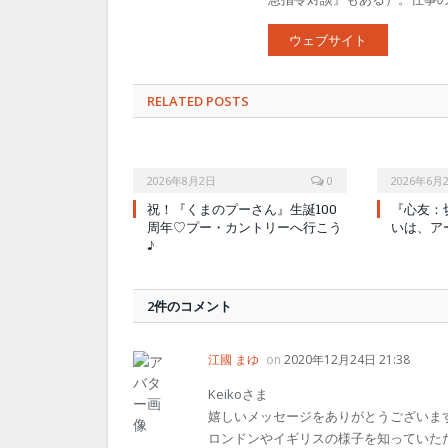
ウェブサイト
RELATED POSTS
2026年8月2日
0
2026年6月
祝！『くまのプーさん』生誕100
『心友：
周年♡プー・カントリーへ行こう
いは、ア
♪
2件のコメント
江國 まゆ
on
2020年12月24日 21:38
Keikoさま
嬉しいメッセージをありがとうございま
ロンドンやイギリスの様子を知っていた