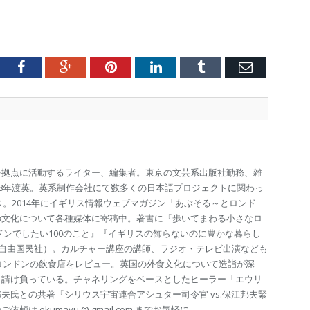
tter
Facebook
Google+
Pinterest
LinkedIn
Tumblr
Email
を拠点に活動するライター、編集者。東京の文芸系出版社勤務、雑
98年渡英。英系制作会社にて数多くの日本語プロジェクトに関わっ
ス。2014年にイギリス情報ウェブマガジン「あぶそる～とロンド
の文化について各種媒体に寄稿中。著書に『歩いてまわる小さなロ
ドンでしたい100のこと』『イギリスの飾らないのに豊かな暮らし
（自由国民社）。カルチャー講座の講師、ラジオ・テレビ出演なども
のロンドンの飲食店をレビュー。英国の外食文化について造詣が深
も請け負っている。チャネリングをベースとしたヒーラー「エウリ
夫氏との共著『シリウス宇宙連合アシュター司令官 vs.保江邦夫緊
は ekumayu @ gmail.com までお気軽に。