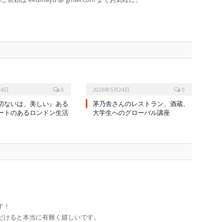
24日
0
2026年5月24日
0
切ないは、美しい』ある
茅乃舎さんのレストラン、酒蔵、
ートのあるロンドン生活
大学生へのグローバル講座
す！
だけると本当に有難く嬉しいです。