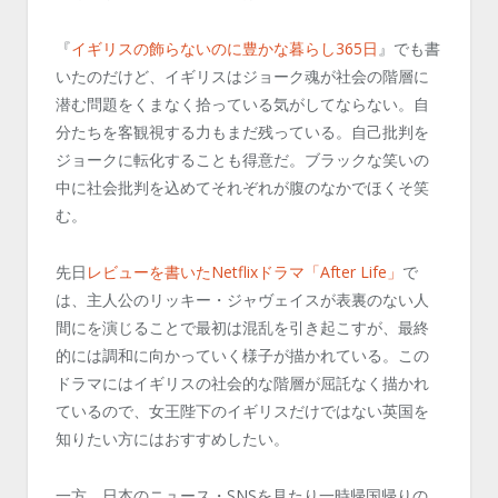
『
イギリスの飾らないのに豊かな暮らし365日
』でも書
いたのだけど、イギリスはジョーク魂が社会の階層に
潜む問題をくまなく拾っている気がしてならない。自
分たちを客観視する力もまだ残っている。自己批判を
ジョークに転化することも得意だ。ブラックな笑いの
中に社会批判を込めてそれぞれが腹のなかでほくそ笑
む。
先日
レビューを書いたNetflixドラマ「After Life」
で
は、主人公のリッキー・ジャヴェイスが表裏のない人
間にを演じることで最初は混乱を引き起こすが、最終
的には調和に向かっていく様子が描かれている。この
ドラマにはイギリスの社会的な階層が屈託なく描かれ
ているので、女王陛下のイギリスだけではない英国を
知りたい方にはおすすめしたい。
一方、日本のニュース・SNSを見たり一時帰国帰りの