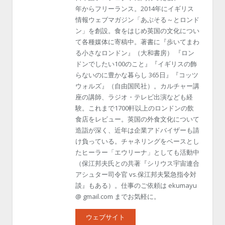
年からフリーランス。2014年にイギリス
情報ウェブマガジン「あぶそる～とロンド
ン」を創設。食をはじめ英国の文化につい
て各種媒体に寄稿中。著書に『歩いてまわ
る小さなロンドン』（大和書房） 『ロン
ドンでしたい100のこと』『イギリスの飾
らないのに豊かな暮らし 365日』『コッツ
ウォルズ』（自由国民社）。カルチャー講
座の講師、ラジオ・テレビ出演なども経
験。これまで1700軒以上のロンドンの飲
食店をレビュー。英国の外食文化について
造詣が深く、近年は企業アドバイザーも請
け負っている。チャネリングをベースとし
たヒーラー「エウリーナ」としても活動中
（保江邦夫氏との共著『シリウス宇宙連合
アシュター司令官 vs.保江邦夫緊急指令対
談』もある）。仕事のご依頼は ekumayu
@ gmail.com までお気軽に。
ウェブサイト