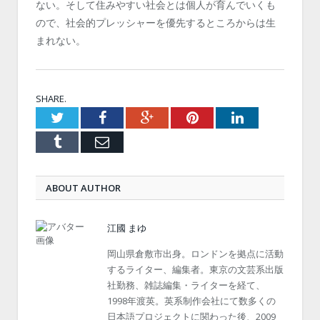
ない。そして住みやすい社会とは個人が育んでいくも
ので、社会的プレッシャーを優先するところからは生
まれない。
SHARE.
Twitter
Facebook
Google+
Pinterest
LinkedIn
Tumblr
Email
ABOUT AUTHOR
江國 まゆ
岡山県倉敷市出身。ロンドンを拠点に活動
するライター、編集者。東京の文芸系出版
社勤務、雑誌編集・ライターを経て、
1998年渡英。英系制作会社にて数多くの
日本語プロジェクトに関わった後、2009