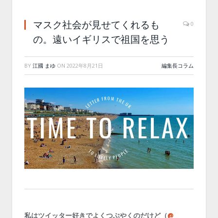
マスク社会が見せてくれるも
0
の。遠いイギリスで祖国を思う
BY
江國 まゆ
ON
2022年8月21日
編集長コラム
私はツイッター好きでよくつぶやくのだけど（
@