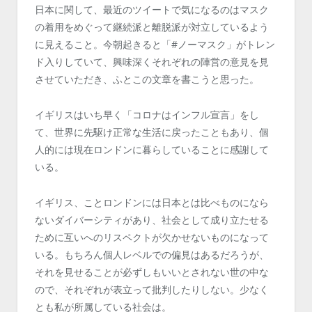
日本に関して、最近のツイートで気になるのはマスク
の着用をめぐって継続派と離脱派が対立しているよう
に見えること。今朝起きると「#ノーマスク」がトレン
ド入りしていて、興味深くそれぞれの陣営の意見を見
させていただき、ふとこの文章を書こうと思った。
イギリスはいち早く「コロナはインフル宣言」をし
て、世界に先駆け正常な生活に戻ったこともあり、個
人的には現在ロンドンに暮らしていることに感謝して
いる。
イギリス、ことロンドンには日本とは比べものになら
ないダイバーシティがあり、社会として成り立たせる
ために互いへのリスペクトが欠かせないものになって
いる。もちろん個人レベルでの偏見はあるだろうが、
それを見せることが必ずしもいいとされない世の中な
ので、それぞれが表立って批判したりしない。少なく
とも私が所属している社会は。