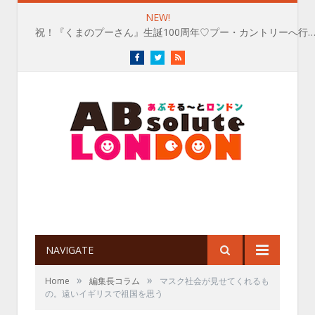
NEW!
祝！『くまのプーさん』生誕100周年♡プー・カントリーへ行
Facebook
Twitter
RSS
NAVIGATE
»
»
Home
編集長コラム
マスク社会が見せてくれるも
の。遠いイギリスで祖国を思う