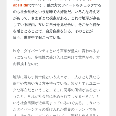
absltldn
です^^）、他の方のツイートをチェックする
のも社会見学という意味で大好物だ。いろんな考え方
があって、さまざまな視点がある。これぞ地球が存在
している理由。互いに自分を見せ合い、そこから何か
を感じとることで、自分自身を知る。そのことが
日々、世界中で起こっている。
昨今、ダイバーシティという言葉が盛んに言われるよ
うになった。多様性の受け入れに向けて世界が今、方
向転換中なのだ。
地球に暮らす何十億という人々が、一人ひとり異なる
個性や志向や考え方を持っている。皆がとてもユニー
クな存在だということ。そこに同等の価値があるとい
うこと。それが社会的に認められてしかるべきだ、と
いう社会風潮が近年高まっているのである。こういっ
たダイバーシティの受け入れが世界のトレンドであ
り、その先に「インクルーシブ」（調和を伴う共生）