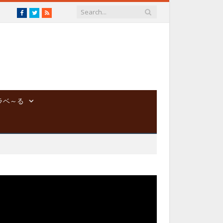
Facebook
Twitter
RSS
ラベ～る
動
画
プ
レ
ー