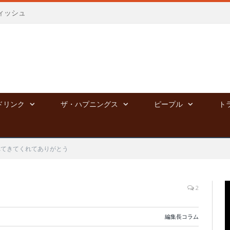
ィッシュ
ドリンク
ザ・ハプニングス
ピープル
ト
れてきてくれてありがとう
2
編集長コラム