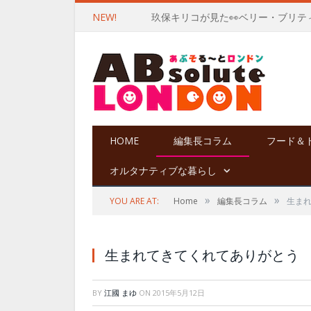
NEW!
玖保キリコが見た👀ベリー・ブリテ
HOME
編集長コラム
フード＆
オルタナティブな暮らし
»
»
YOU ARE AT:
Home
編集長コラム
生ま
生まれてきてくれてありがとう
BY
江國 まゆ
ON
2015年5月12日