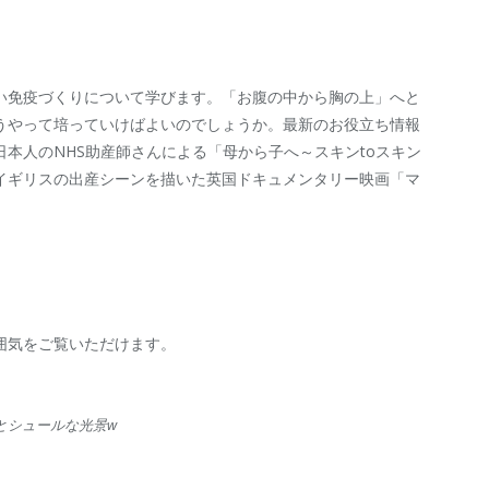
い免疫づくりについて学びます。「お腹の中から胸の上」へと
うやって培っていけばよいのでしょうか。最新のお役立ち情報
本人のNHS助産師さんによる「母から子へ～スキンtoスキン
イギリスの出産シーンを描いた英国ドキュメンタリー映画「マ
囲気をご覧いただけます。
とシュールな光景w