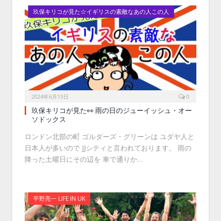
玖保キリコが見た☆イギリスの素敵なあの人この人
2024年6月13日
0
玖保キリコが見た👀 雨の日のジューイッシュ・オー
ソドックス
ロンドン北部の町 ゴルダーズ・グリーンは ユダヤ人と
日本人が多いので JJシティと言われております。 雨の
降った土曜日にその辺を 車で通りか…
平野亮一 LIFE IN UK