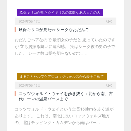
玖保キリコが見た☆イギリスの素敵なあの人この人
2024年5月17日
0
玖保キリコが見た👀 シークなおだんご
おだんごヘアなので 最初女の子だと 思っていたのです
が 立ち居振る舞いに違和感。 実はシーク教の男の子で
した。 シーク教は髪を切らないので、…
まるごとセルフケア♡コッツウォルズから愛をこめて
2024年5月13日
0
コッツウォルド・ウェイを歩き抜く：北から南、古
代ローマの温泉バースまで
コッツウォルド・ウェイという全長160kmを歩く道が
あります。 これは、南北に長いコッツウォルズ地方
の、北はチッピング・カムデンから南はバー…