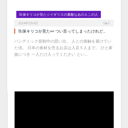
玖保キリコが見た☆イギリスの素敵なあの人この人
2024年5月4日
0
玖保キリコが見た👀 つい言ってしまったけれど…
パンデミック規制中の思い出。 人との接触を避けてい
た頃。 日本の食材を売るお店は入店５人まで。 ひと家
族につき 一人だけ入ってください とい…
動
画
プ
レ
ー
ヤ
ー