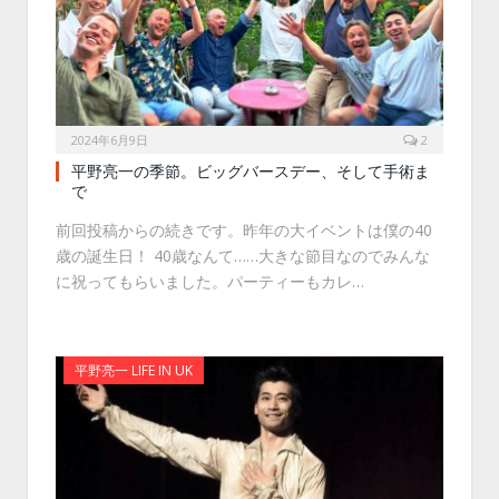
2024年6月9日
2
平野亮一の季節。ビッグバースデー、そして手術ま
で
前回投稿からの続きです。昨年の大イベントは僕の40
歳の誕生日！ 40歳なんて……大きな節目なのでみんな
に祝ってもらいました。パーティーもカレ…
平野亮一 LIFE IN UK