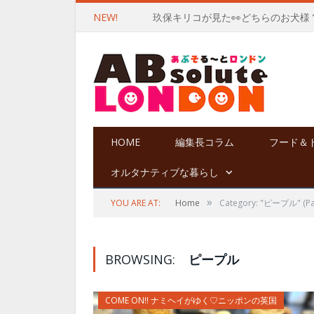
NEW!
玖保キリコが見た👀どちらのお犬様
HOME
編集長コラム
フード＆
オルタナティブな暮らし
»
YOU ARE AT:
Home
Category: "ピープル"
(Pa
BROWSING:
ピープル
COME ON!! ナミヘイがゆく♡ニッポンの英国