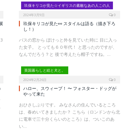
玖保キリコが見た☆イギリスの素敵なあの人この人
2024年3月9日
0
展
玖保キリコが見た👀 スタイルは語る（描き下ろ
し！）
3
バスの窓から ぼけっと外を見ていた時に 目に入っ
た女子。 とっても６０年代！ と思ったのですが、
なんでだろう？と 後で考えたら帽子ですね。…
英国暮らしと絵と犬と。
2024年2月26日
0
）
ハロー、スウィープ！ 〜 フォスター・ドッグが
やって来た
の
おひさしぶりです。 みなさんの住んでいるところ
私
は、春めいてきましたか？ こちら（ロンドンから北
に電車で三十分くらいのところ）は、ついこのあ
い…