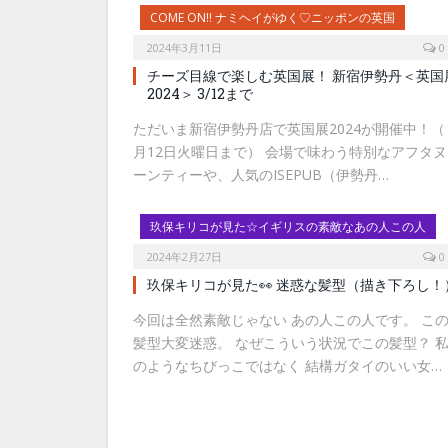
COME ON!! ナミヘイがゆく♡ニッポンの英国
2024年3月11日
0
チーズ目線で楽しむ英国展！ 新宿伊勢丹＜英国
2024＞ 3/12まで
ただいま新宿伊勢丹店で英国展2024が開催中！（ 
月12日火曜日まで） 会場で味わう特別なアフタヌ
ーンティーや、人気のISEPUB（伊勢丹…
玖保キリコが見た☆イギリスの素敵なあの人この人
2024年2月27日
0
玖保キリコが見た👀 迷惑な髪型（描き下ろし！
今回は全然素敵じゃない あの人この人です。 こ
髪型大変迷惑。 なぜこういう状況でこの髪型？ 
のようなちびっこではなく 結構ガタイのいい女…