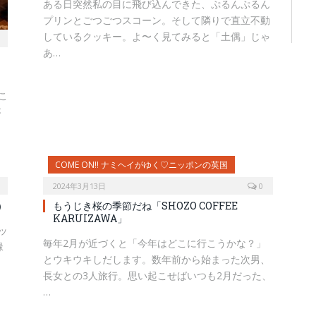
ある日突然私の目に飛び込んできた、ぷるんぷるん
プリンとごつごつスコーン。そして隣りで直立不動
しているクッキー。よ〜く見てみると「土偶」じゃ
あ…
 こ
が
COME ON!! ナミヘイがゆく♡ニッポンの英国
2024年3月13日
0
）
もうじき桜の季節だね「SHOZO COFFEE
KARUIZAWA」
ッ
毎年2月が近づくと「今年はどこに行こうかな？」
緑
とウキウキしだします。数年前から始まった次男、
長女との3人旅行。思い起こせばいつも2月だった、
…