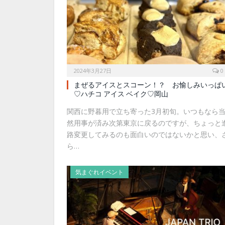
2024年3月27日
0
まぜるアイスとスコーン！？ お愉しみいっぱ
♡ハチコ アイス ベイク♡岡山
関西に野暮用で立ち寄った3月初旬。いつもなら
然用事が済み次第東京に戻るのですが、ちょっと
路変更してみるのも面白いのではないかと思い、
ら…
気まぐれイベント