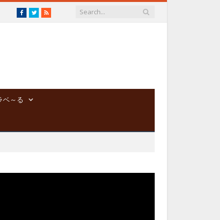
Facebook
Twitter
RSS
ラベ～る
動
画
プ
レ
ー