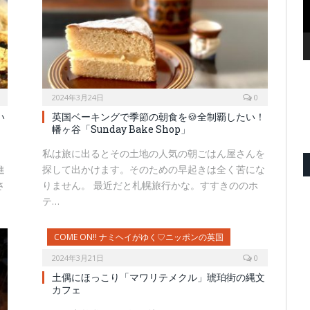
2024年3月24日
0
い
英国ベーキングで季節の朝食を🍪全制覇したい！
幡ヶ谷「Sunday Bake Shop」
当
私は旅に出るとその土地の人気の朝ごはん屋さんを
進
探して出かけます。そのための早起きは全く苦にな
さ
りません。 最近だと札幌旅行かな。すすきののホ
テ…
COME ON!! ナミヘイがゆく♡ニッポンの英国
2024年3月21日
0
土偶にほっこり「マワリテメクル」琥珀街の縄文
カフェ