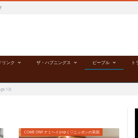
？
ドリンク
ザ・ハプニングス
ピープル
ト
ge 13)
COME ON!! ナミヘイがゆく♡ニッポンの英国