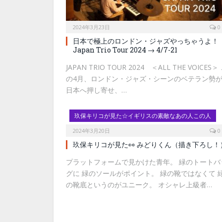
2024年3月23日
0
日本で極上のロンドン・ジャズやっちゃうよ！
Japan Trio Tour 2024 → 4/7-21
JAPAN TRIO TOUR 2024 ＜ALL THE VOICES＞
の4月、ロンドン・ジャズ・シーンのベテラン勢
日本へ押し寄せ、…
玖保キリコが見た☆イギリスの素敵なあの人この人
2024年3月20日
0
玖保キリコが見た👀 みどりくん（描き下ろし！
プラットフォームで見かけた青年。 緑のトートバ
グに 緑のソールがポイント。 緑の靴ではなくて 
の靴底というのがユニーク。 オシャレ上級者…