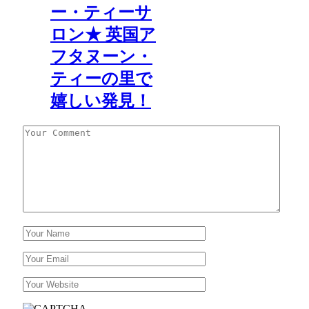
ー・ティーサ
ロン★ 英国ア
フタヌーン・
ティーの里で
嬉しい発見！