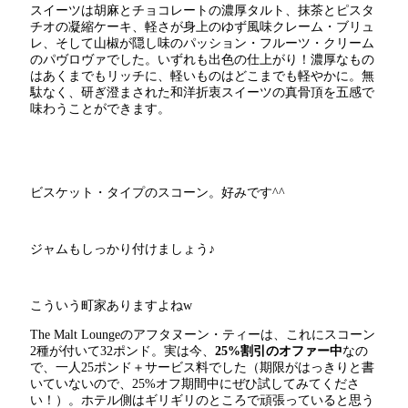
スイーツは胡麻とチョコレートの濃厚タルト、抹茶とピスタ
チオの凝縮ケーキ、軽さが身上のゆず風味クレーム・ブリュ
レ、そして山椒が隠し味のパッション・フルーツ・クリーム
のパヴロヴァでした。いずれも出色の仕上がり！濃厚なもの
はあくまでもリッチに、軽いものはどこまでも軽やかに。無
駄なく、研ぎ澄まされた和洋折衷スイーツの真骨頂を五感で
味わうことができます。
ビスケット・タイプのスコーン。好みです^^
ジャムもしっかり付けましょう♪
こういう町家ありますよねw
The Malt Loungeのアフタヌーン・ティーは、これにスコーン
2種が付いて32ポンド。実は今、
25%割引のオファー中
なの
で、一人25ポンド＋サービス料でした（期限がはっきりと書
いていないので、25%オフ期間中にぜひ試してみてくださ
い！）。ホテル側はギリギリのところで頑張っていると思う