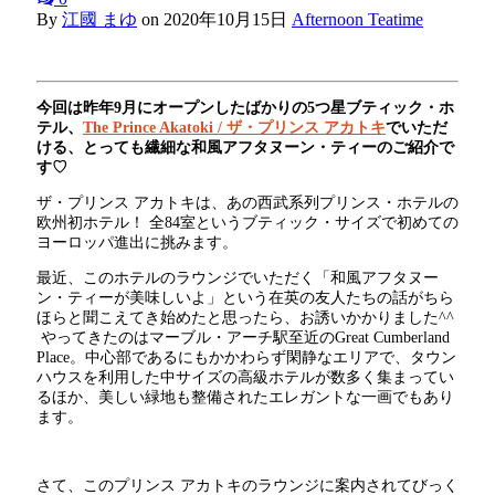
By
江國 まゆ
on
2020年10月15日
Afternoon Teatime
今回は昨年9月にオープンしたばかりの5つ星ブティック・ホ
テル、
The Prince Akatoki / ザ・プリンス アカトキ
でいただ
ける、とっても繊細な和風アフタヌーン・ティーのご紹介で
す♡
ザ・プリンス アカトキは、あの西武系列プリンス・ホテルの
欧州初ホテル！ 全84室というブティック・サイズで初めての
ヨーロッパ進出に挑みます。
最近、このホテルのラウンジでいただく「和風アフタヌー
ン・ティーが美味しいよ」という在英の友人たちの話がちら
ほらと聞こえてき始めたと思ったら、お誘いかかりました^^
やってきたのはマーブル・アーチ駅至近のGreat Cumberland
Place。中心部であるにもかかわらず閑静なエリアで、タウン
ハウスを利用した中サイズの高級ホテルが数多く集まってい
るほか、美しい緑地も整備されたエレガントな一画でもあり
ます。
さて、このプリンス アカトキのラウンジに案内されてびっく