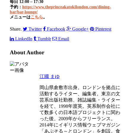
毎日 12:00 – 17:30
予約：
https://www.theprinceakatokilondon.com/dining-
bar/bar-lounge/
メニューは
こちら
。
Share.
Twitter
Facebook
Google+
Pinterest
LinkedIn
Tumblr
Email
About Author
江國 まゆ
岡山県倉敷市出身。ロンドンを拠点に
活動するライター、編集者。東京の文
芸系出版社勤務、雑誌編集・ライター
を経て、1998年渡英。英系制作会社に
て数多くの日本語プロジェクトに関わ
った後、2009年からフリーランス。
2014年にイギリス情報ウェブマガジン
「あぶそる～とロンドン」を創設。食