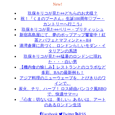
New!
玖保キリコが見た👀どちらのお犬様？
祝！『くまのプーさん』生誕100周年♡プー・
カントリーへ行こう♪
玖保キリコが見た👀ベリー・ブリティッシュ
新宿高島屋にて、夢のポップアップ饗宴中！紅
茶とパフェとマフィンと⭐︎～8/4
港湾倉庫に息づく、ロンドンらしいモダン・イ
タリアンの系譜
玖保キリコが見た👀猛暑のロンドンに現れ
た・・・白い男
【機内食の愉しみ】レストランとのコラボなど
多彩、BAの最新例も！
アジア料理のニューウェーブを、とびきりのワ
インで。
炭火、チリ、ハーブ！ ロス経由バンコク風BBQ
で、快適サマー♪
『心友：切ないは、美しい』あるいは、アート
のあるロンドン生活
Facebook
Twitter
RSS