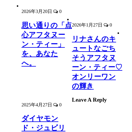
2026年3月20日
0
思い通りの「点
2026年1月27日
0
心アフタヌー
リナさんのキ
ン・ティー」
ュートなごち
を、あなた
そうアフタヌ
へ。
ーン・ティー♡
オンリーワン
の輝き
Leave A Reply
2025年4月27日
0
ダイヤモン
ド・ジュビリ