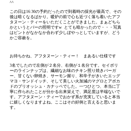
^^
この日は16:30の予約だったので到着時の採光が最高で、その
後は暗くなるばかり。暖炉の前で心も近づく落ち着いたアフ
タヌーン・ティーをいただくことができました。まぁどちら
かというとバーの照明ですw とても暗かったので・・・写真
はピントがなかなか合わず少しぼやっとしていますが、どう
かご容赦を。
お待ちかね、アフタヌーン・ティー！ まあるい仕様です
3名でしたので左側が２名分、右側が１名分です。セイボリ
ーのラインナップは、繊細なお味のチキン照り焼きバーガ
ー、甘くない卵焼き、サーモン握り、和辛子がきいたエッグ
マヨ・サンドイッチ、そして美しい火加減のマグロとアボカ
ドのブリオッシュ・カナッペでした。一つひとつ、本当に丁
寧に作られたことが分かる出来栄えで、満足度は半端ないで
す。アフタヌーン・ティーでおかず系が充実していると本当
に嬉しくなりますよね。ここはその好例と言えると思いま
す。