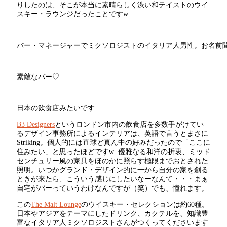
りしたのは、そこが本当に素晴らしく渋い和テイストのウイ
スキー・ラウンジだったことですw
バー・マネージャーでミクソロジストのイタリア人男性。お名前
素敵なバー♡
日本の飲食店みたいです
B3 Designers
というロンドン市内の飲食店を多数手がけてい
るデザイン事務所によるインテリアは、英語で言うとまさに
Striking。個人的には直球ど真ん中の好みだったので「ここに
住みたい」と思ったほどですw 優雅なる和洋の折衷、ミッド
センチュリー風の家具をほのかに照らす極限までおとされた
照明。いつかグランド・デザイン的に一から自分の家を創る
ときが来たら、こういう感じにしたいなーなんて・・・まぁ
自宅がバーっていうわけなんですが（笑）でも、憧れます。
この
The Malt Lounge
のウイスキー・セレクションは約60種。
日本やアジアをテーマにしたドリンク、カクテルを、知識豊
富なイタリア人ミクソロジストさんがつくってくださいます