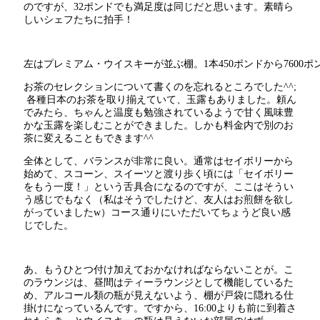
のですが、32ポンドでも満足度は同じだと思います。素晴ら
しいシェフたちに拍手！
左はプレミアム・ウイスキーが並ぶ棚。1本450ポンドから7600ポ
お茶のセレクションについて書くのを忘れるところでした^^;
各種日本のお茶を取り揃えていて、玉露もありました。頼ん
でみたら、ちゃんと温度も勉強されているようで甘く風味豊
かな玉露を楽しむことができました。しかも料金内で別のお
茶に変えることもできます^^
全体として、バランスが非常に良い。通常はセイボリーから
始めて、スコーン、スイーツと渡り歩く頃には「セイボリー
をもう一度！」という舌具合になるのですが、ここはそうい
う感じでもなく（私はそうでしたけど、友人はお煎餅を欲し
がっていましたw）コース通りにいただいてちょうど良い感
じでした。
あ、もうひとつ付け加えておかなければならないことが。こ
のラウンジは、昼間はティーラウンジとして機能しているた
め、アルコール類の瓶が見えないよう、棚が戸袋に隠れる仕
掛けになっているんです。ですから、16:00よりも前に到着さ