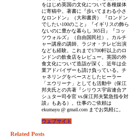
をはじめ英国の文化について各種媒体
に寄稿中。著書に『歩いてまわる小さ
なロンドン』（大和書房） 『ロンドン
でしたい100のこと』『イギリスの飾ら
ないのに豊かな暮らし 365日』『コッ
ツウォルズ』（自由国民社）。カルチ
ャー講座の講師、ラジオ・テレビ出演
なども経験。これまで1700軒以上のロ
ンドンの飲食店をレビュー。英国の外
食文化について造詣が深く、近年は企
業アドバイザーも請け負っている。チ
ャネリングをベースとしたヒーラー
「エウリーナ」としても活動中（保江
邦夫氏との共著『シリウス宇宙連合ア
シュター司令官 vs.保江邦夫緊急指令対
談』もある）。仕事のご依頼は
ekumayu @ gmail.com までお気軽に。
ウェブサイト
Related Posts