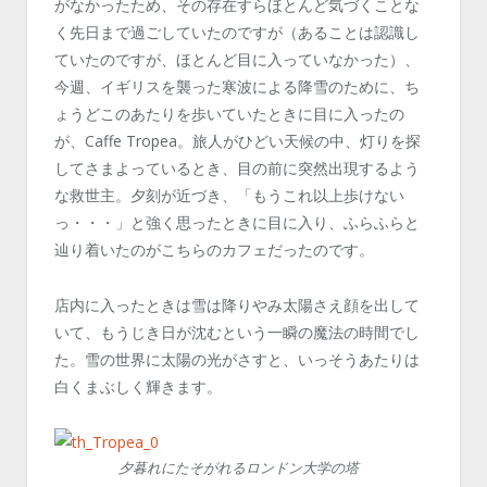
がなかったため、その存在すらほとんど気づくことな
く先日まで過ごしていたのですが（あることは認識し
ていたのですが、ほとんど目に入っていなかった）、
今週、イギリスを襲った寒波による降雪のために、ち
ょうどこのあたりを歩いていたときに目に入ったの
が、Caffe Tropea。旅人がひどい天候の中、灯りを探
してさまよっているとき、目の前に突然出現するよう
な救世主。夕刻が近づき、「もうこれ以上歩けない
っ・・・」と強く思ったときに目に入り、ふらふらと
辿り着いたのがこちらのカフェだったのです。
店内に入ったときは雪は降りやみ太陽さえ顔を出して
いて、もうじき日が沈むという一瞬の魔法の時間でし
た。雪の世界に太陽の光がさすと、いっそうあたりは
白くまぶしく輝きます。
夕暮れにたそがれるロンドン大学の塔