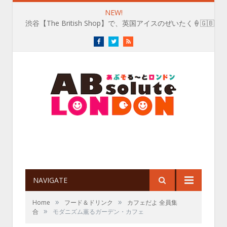
NEW!
渋谷【The British Shop】で、英国アイスのぜいたく🍦🇬🇧
Facebook
Twitter
RSS
NAVIGATE
»
»
Home
フード＆ドリンク
カフェだよ 全員集
»
合
モダニズム薫るガーデン・カフェ