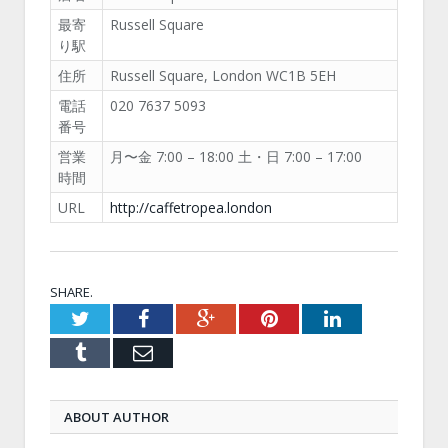
最寄
Russell Square
り駅
住所
Russell Square, London WC1B 5EH
電話
020 7637 5093
番号
営業
月〜金 7:00 – 18:00 土・日 7:00 – 17:00
時間
URL
http://caffetropea.london
SHARE.
Twitter
Facebook
Google+
Pinterest
LinkedIn
Tumblr
Email
ABOUT AUTHOR