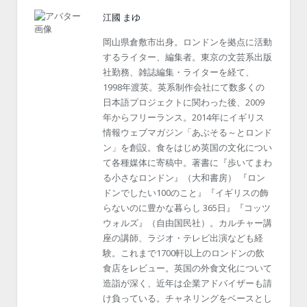
江國 まゆ
岡山県倉敷市出身。ロンドンを拠点に活動
するライター、編集者。東京の文芸系出版
社勤務、雑誌編集・ライターを経て、
1998年渡英。英系制作会社にて数多くの
日本語プロジェクトに関わった後、2009
年からフリーランス。2014年にイギリス
情報ウェブマガジン「あぶそる～とロンド
ン」を創設。食をはじめ英国の文化につい
て各種媒体に寄稿中。著書に『歩いてまわ
る小さなロンドン』（大和書房） 『ロン
ドンでしたい100のこと』『イギリスの飾
らないのに豊かな暮らし 365日』『コッツ
ウォルズ』（自由国民社）。カルチャー講
座の講師、ラジオ・テレビ出演なども経
験。これまで1700軒以上のロンドンの飲
食店をレビュー。英国の外食文化について
造詣が深く、近年は企業アドバイザーも請
け負っている。チャネリングをベースとし