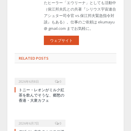
たヒーラー「エウリーナ」としても活動中
（保江邦夫氏との共著『シリウス宇宙連合
アシュター司令官 vs.保江邦夫緊急指令対
談』もある）。仕事のご依頼は ekumayu
@ gmail.com までお気軽に。
ウェブサイト
RELATED POSTS
2026年6月8日
0
トニー・レオンがミルク紅
茶を飲んでそうな、郷愁の
香港・大衆カフェ
2026年6月7日
0