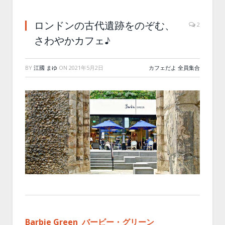
ロンドンの古代遺跡をのぞむ、
2
さわやかカフェ♪
BY
江國 まゆ
ON
2021年5月2日
カフェだよ 全員集合
Barbie Green バービー・グリーン