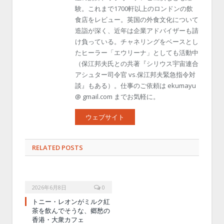
験。これまで1700軒以上のロンドンの飲
食店をレビュー。英国の外食文化について
造詣が深く、近年は企業アドバイザーも請
け負っている。チャネリングをベースとし
たヒーラー「エウリーナ」としても活動中
（保江邦夫氏との共著『シリウス宇宙連合
アシュター司令官 vs.保江邦夫緊急指令対
談』もある）。仕事のご依頼は ekumayu
@ gmail.com までお気軽に。
ウェブサイト
RELATED POSTS
2026年6月8日
0
トニー・レオンがミルク紅
茶を飲んでそうな、郷愁の
香港・大衆カフェ