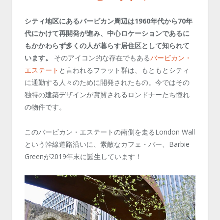
シティ地区にあるバービカン周辺は1960年代から70年
代にかけて再開発が進み、中心ロケーションであるに
もかかわらず多くの人が暮らす居住区として知られて
います。
そのアイコン的な存在でもある
バービカン・
エステート
と言われるフラット群は、もともとシティ
に通勤する人々のために開発されたもの。今ではその
独特の建築デザインが賞賛されるロンドナーたち憧れ
の物件です。
このバービカン・エステートの南側を走るLondon Wall
という幹線道路沿いに、素敵なカフェ・バー、Barbie
Greenが2019年末に誕生しています！