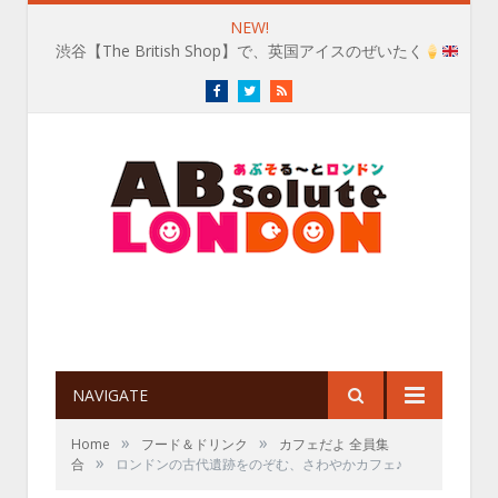
NEW!
渋谷【The British Shop】で、英国アイスのぜいたく
Facebook
Twitter
RSS
NAVIGATE
»
»
Home
フード＆ドリンク
カフェだよ 全員集
»
合
ロンドンの古代遺跡をのぞむ、さわやかカフェ♪