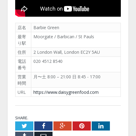
店名
Barbie Green
最寄
Moorgate / Barbican / St Pauls
り駅
住所
2 London Wall, London EC2Y 5AU
電話
020 4512 8540
番号
営業
月〜土 8:00 – 21:00 日 8:45 - 17:00
時間
URL
https://www.daisygreenfood.com
SHARE.
Twitter
Facebook
Google+
Pinterest
LinkedIn