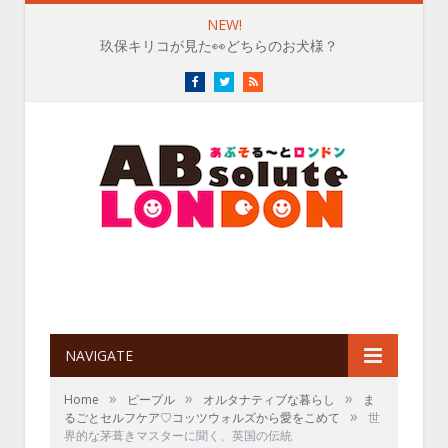
NEW!
玖保キリコが見た👀どちらのお犬様？
Facebook
Twitter
RSS
NAVIGATE
»
»
»
Home
ピープル
オルタナティブな暮らし
ま
»
るごとセルフケア♡コッツウォルズから愛をこめて
世
界的な茅葺きマスターに聞く、英国の伝統