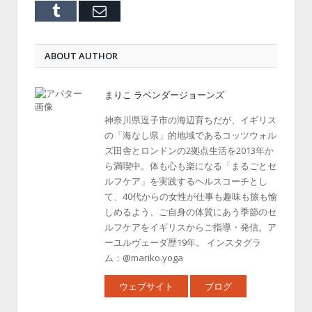
Tumblr
Email
ABOUT AUTHOR
まりこ ラベンダージョーンズ
神奈川県逗子市の海辺育ちだが、イギリス
の「海なし県」的地域であるコッツウォル
ズ田舎とロンドンの2拠点生活を2013年か
ら満喫中。体も心も楽になる「まるごとセ
ルフケア」を実践するヘルスコーチとし
て、40代からの女性が仕事も趣味も旅も愉
しめるよう、ご自身の体質にあう季節のセ
ルフケアをイギリスからご指導・発信。ア
ーユルヴェーダ歴19年。 インスタグラ
ム：@mariko.yoga
ウェブサイト
ブログ