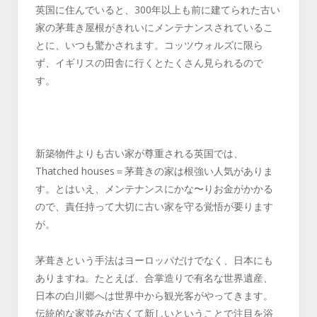
英国に住んでいると、300年以上も前に建てられた古い
家の茅葺き屋根がきれいにメンテナンスされているこ
とに、いつも驚かされます。コッツウォルズに限ら
ず、イギリスの田舎に行くとたくさん見られるので
す。
新築物件よりも古い家が尊重される英国では、
Thatched houses＝茅葺きの家は根強い人気がありま
す。とはいえ、メンテナンスにかな〜りお金がかかる
ので、責任持って大切に古い家を守る覚悟が要ります
が。
茅葺きという手法はヨーロッパだけでなく、日本にも
ありますね。たとえば、合掌造りで有名な世界遺産、
日本の白川郷へは世界中から観光客がやってきます。
伝統的な家並みが古くて新しいということで注目を浴