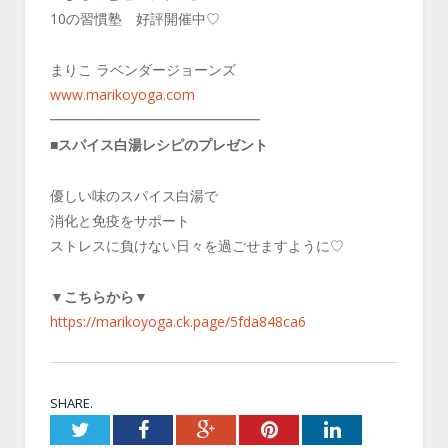
10の習慣塾 好評開催中♡
まりこ ラベンダージョーンズ
www.marikoyoga.com
━━━━━━━━━━━━━━━
■スパイス白湯レシピのプレゼント
優しい味のスパイス白湯で
消化と免疫をサポート
ストレスに負けない日々を過ごせますように♡
▼こちらから▼
https://marikoyoga.ck.page/5fda848ca6
SHARE.
Twitter
Facebook
Google+
Pinterest
LinkedIn