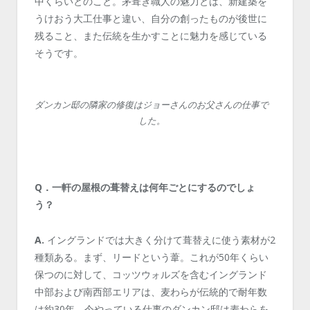
中くらいとのこと。
茅葺き職人の魅力とは、新建築を
うけおう大工仕事と違い、自分の創ったものが後世に
残ること、また伝統を生かすことに魅力を感じている
そうです。
ダンカン邸の隣家の修復はジョーさんのお父さんの仕事で
した。
Q．一軒の屋根の葺替えは何年ごとにするのでしょ
う？
A.
イングランドでは大きく分けて葺替えに使う素材が2
種類ある。まず、リードという葦。これが50年くらい
保つのに対して、コッツウォルズを含むイングランド
中部および南西部エリアは、麦わらが伝統的で耐年数
は約30年。今やっている仕事のダンカン邸は麦わらを