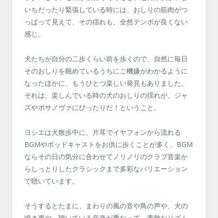
いちだったり緊張している時には、おしりの筋肉がつ
っぱって見えて、その揺れも、全然テンポが良くない
感じ。
犬たちが自分の二歩くらい前を歩くので、自然に毎日
そのおしりを眺めているうちにご機嫌がわかるように
なったほかに、もうひとつ楽しい発見もありました。
それは、楽しんでいる時の犬のおしりの揺れが、ジャ
ズやボサノヴァにぴったりだ！ということ。
ヨシエは犬散歩中に、片耳でイヤフォンから流れる
BGMやポッドキャストをお供に歩くことが多く、BGM
ならその日の気分に合わせてノリノリのクラブ音楽か
らしっとりしたクラシックまで多彩なバリエーション
で聴いています。
そうするとたまに、まわりの風の音や鳥の声や、犬の
鳴き声や、聴いている音楽が重なって、素敵なリズム