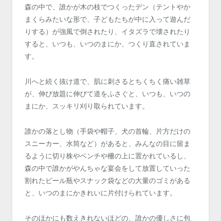
森の中で、誰かが木の枝でつくったデン（テントやか
まくらみたいな形で、子どもたちが中に入って遊んだ
りする）が強風で倒されたり、イタズラで壊されたり
すると、いつも、いつのまにか、つくり直されていま
す。
川へと続く抜け道で、肌に刺さるとちくちく痛い雑草
が、伸び放題に伸びて道をふさぐと、いつも、いつの
まにか、スッキリ刈り取られています。
誰かの落とし物（手袋や帽子、犬の首輪、片方だけの
スニーカー、水筒など）があると、みんなの目に留ま
るように切り株やベンチや柵の上に置かれているし、
森の中で誰かがやんちゃな宴会をして放置していった
割れたビール瓶やスナック袋などの大量のゴミがある
と、いつのまにかきれいに片付けられています。
そのほかにも数えきれないほどの、誰かの優しさに包