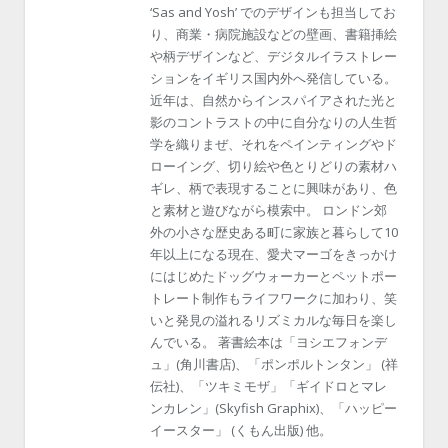
‘Sas and Yosh’ でのデザインも担当してお
り、商業・病院施設などの壁画、書籍挿絵
や柄デザインなど、デジタルイラストレー
ションをイギリス国内外へ発信している。
近年は、自然からインスパイアされた光と
影のコントラストの中に自分なりの人生哲
学を織りまぜ、それをペインティングやド
ローイング、切り絵や色とりどりの素材ハ
ギレ、柄で表現することに興味があり、色
と素材と遊びながら模索中。 ロンドン郊
外の小さな歴史ある町に家族と暮らして10
年以上になる現在、愛犬マーゴをきっかけ
にはじめたドッグウォーカーとペットポー
トレート制作もライフワークに加わり、笑
いと発見の溢れるリズミカルな毎日を楽し
んでいる。 著書絵本は「ヨシエフォンデ
ュ」(角川書店)、「ポンポルトンタン」 (祥
伝社)、「ツキミモザ」「ギイドロとマレ
ンカレン」(Skyfish Graphix)、「ハッピー
イースター」 (くもん出版) 他。