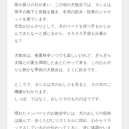
雨や曇りの日が多い、この頃の犬散歩では、ヨシエは
厚手の靴下と長靴を履き、冬用の防水・防寒のジャケ
ットを着ています。
空気がひんやりとして、犬のリードを持つ手もかじか
んできたなーと感じるから、そろそろ手袋も出番か
も？
犬散歩は、春夏秋冬いつでも楽しいけれど、ぎらぎら
太陽との夏を満喫したあとにやって来る、このひんや
りと静かな季節の犬散歩は、とくに好きです。
ところで、ヨシエは犬のおしりを見ると、その犬のご
機嫌がわかります。
しっぽ、ではなく、おしりそのもののほうです。
慣れたメンバーとのお散歩中には、犬のおしりの筋肉
は緩んで、歩くたびにリズミカルに揺れ、心からリラ
ックスしているのが伝わってくるし、逆に体調がいま