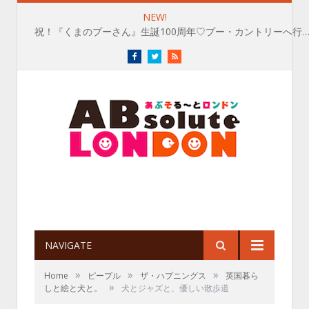
NEW!
祝！『くまのプーさん』生誕100周年♡プー・カントリーへ行
Facebook
Twitter
RSS
NAVIGATE
»
»
»
Home
ピープル
ザ・ハプニングス
英国暮ら
»
しと絵と犬と。
犬とジャズと、優しい散歩道