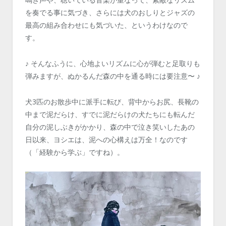
を奏でる事に気づき、さらには犬のおしりとジャズの
最高の組み合わせにも気づいた、というわけなので
す。
♪ そんなふうに、心地よいリズムに心が弾むと足取りも
弾みますが、ぬかるんだ森の中を通る時には要注意〜 ♪
犬3匹のお散歩中に派手に転び、背中からお尻、長靴の
中まで泥だらけ、すでに泥だらけの犬たちにも転んだ
自分の泥しぶきがかかり、森の中で泣き笑いしたあの
日以来、ヨシエは、泥への心構えは万全！なのです
（「経験から学ぶ」ですね）。