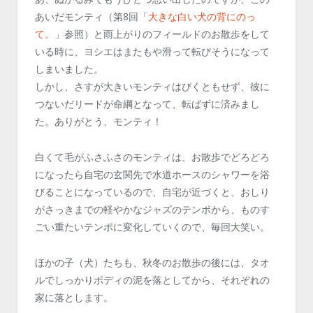
あいだモンティ（第8回「
大きな白い犬の背にのっ
て。
」参照）と雨上がりのフィールドのお散歩をして
いる時に、ヨシエはまたもや滑って転びそうになって
しまいました。
しかし、さすが大きいモンティはびくともせず、彼に
つないだリードが命綱となって、転ばずに済みまし
た。ありがとう、モンティ！
白くて毛がふさふさのモンティは、お散歩でどろどろ
になったら自宅の玄関先で水道ホースのシャワーを浴
びることになっているので、自宅が近づくと、おしり
がさっきまでの軽やかなジャズのテンポから、ものす
ごい重たいテンポに変化していくので、毎回大笑い。
ほかの子（犬）たちも、秋冬のお散歩の後には、タオ
ルでしっかりボディの泥を落としてから、それぞれの
家に落とします。