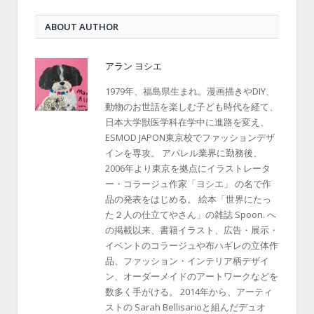
ABOUT AUTHOR
アラン ヨシエ
1979年、福島県生まれ。漫画描きやDIY、
動物のお世話を楽しむ子ども時代を経て、
日本大学獣医学科在学中に進路を変え、
ESMOD JAPON東京校でファッションデザ
インを専攻。 アパレル業界に勤務後、
2006年より東京を拠点にイラストレータ
ー・コラージュ作家「ヨシエ」 の名で作
品の発表をはじめる。 絵本「世界にたっ
た２人の仕立てやさん」の雑誌 Spoon. へ
の掲載以来、書籍イラスト、広告・展示・
イベントのコラージュや布ハギレの立体作
品、ファッション・インテリア柄デザイ
ン、オーダーメイドのアートワークなどを
数多く手がける。 2014年から、アーティ
ストの Sarah Bellisarioと組んだデュオ