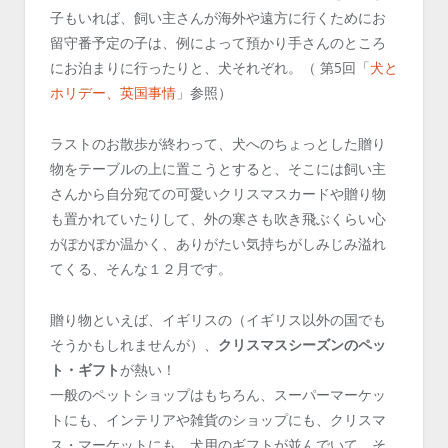
子もいれば、飼い主さんが海外や遠方に行くためにお
留守番予定の子は、例によって預かり手さんのところ
にお泊まりに行ったりと、犬それぞれ。（ 第5回「
犬と
ホリデー、英国事情
」参照）
ラストのお散歩が終わって、犬へのちょっとした贈り
物をテーブルの上に置こうとすると、そこには飼い主
さんから自分宛ての可愛いクリスマスカードや贈り物
も置かれていたりして、外の寒さも吹き飛ぶくらい心
がぽかぽか温かく、ありがたい気持ちがしみじみ溢れ
てくる、そんな１２月です。
贈り物といえば、イギリスの（イギリス以外の国でも
そうかもしれませんが）、
クリスマスシーズンのペッ
ト・ギフト
が熱い！
一般のペットショップはもちろん、スーパーマーケッ
トにも、インテリアや雑貨のショップにも、クリスマ
ス・マーケットにも、犬用のギフトが並んでいて、そ