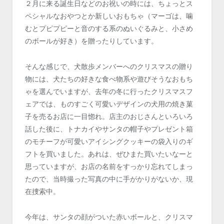
２月に来る誕生日などのお祝いの時には、ちょっとス
ペシャルなおやつとか新しいおもちゃ（マーゴは、噛
むとプピプピーと音のする系のぬいぐるみと、小さめ
のボールが好き）を贈ったりしています。
そんな感じで、犬散歩メンバーへのクリスマスの贈り
物には、犬たちの好きな食べ物系や遊びそうなおもち
ゃを選んでいますが、去年の冬に行ったクリスマスフ
ェアでは、ものすごく可愛いデザインの犬用の焼き菓
子を売るお店に一目惚れ。店主のおじさんといろいろ
話した後に、トナカイやサンタの帽子やプレゼント箱
のモチーフが可愛いアイシングクッキーの袋入りのギ
フトを買いました。あれは、ぜひまた買いたいなーと
思っていますが、お店の名前をすっかり忘れてしまっ
たので、当時撮った写真の中に手がかりがないか、現
在捜索中。
今年は、サンタの顔がついた赤いボールと、クリスマ