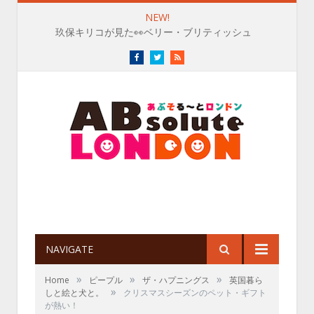
NEW!
玖保キリコが見た👀ベリー・ブリティッシュ
Facebook
Twitter
RSS
NAVIGATE
»
»
»
Home
ピープル
ザ・ハプニングス
英国暮ら
»
しと絵と犬と。
クリスマスシーズンのペット・ギフト
が熱い！