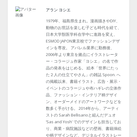
アラン ヨシエ
1979年、福島県生まれ。漫画描きやDIY、
動物のお世話を楽しむ子ども時代を経て、
日本大学獣医学科在学中に進路を変え、
ESMOD JAPON東京校でファッションデザ
インを専攻。 アパレル業界に勤務後、
2006年より東京を拠点にイラストレータ
ー・コラージュ作家「ヨシエ」 の名で作
品の発表をはじめる。 絵本「世界にたっ
た２人の仕立てやさん」の雑誌 Spoon. へ
の掲載以来、書籍イラスト、広告・展示・
イベントのコラージュや布ハギレの立体作
品、ファッション・インテリア柄デザイ
ン、オーダーメイドのアートワークなどを
数多く手がける。 2014年から、アーティ
ストの Sarah Bellisarioと組んだデュオ
‘Sas and Yosh’ でのデザインも担当してお
り、商業・病院施設などの壁画、書籍挿絵
や柄デザインなど、デジタルイラストレー