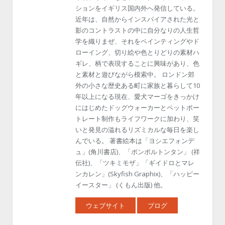
ションをイギリス国内外へ発信している。
近年は、自然からインスパイアされた光と
影のコントラストの中に自分なりの人生哲
学を織りまぜ、それをペインティングやド
ローイング、切り絵や色とりどりの素材ハ
ギレ、柄で表現することに興味があり、色
と素材と遊びながら模索中。 ロンドン郊
外の小さな歴史ある町に家族と暮らして10
年以上になる現在、愛犬マーゴをきっかけ
にはじめたドッグウォーカーとペットポー
トレート制作もライフワークに加わり、笑
いと発見の溢れるリズミカルな毎日を楽し
んでいる。 著書絵本は「ヨシエフォンデ
ュ」(角川書店)、「ポンポルトンタン」 (祥
伝社)、「ツキミモザ」「ギイドロとマレ
ンカレン」(Skyfish Graphix)、「ハッピー
イースター」 (くもん出版) 他。
ウェブサイト
ブログ