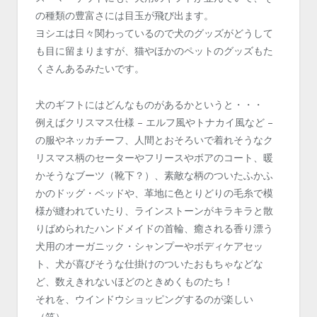
の種類の豊富さには目玉が飛び出ます。
ヨシエは日々関わっているので犬のグッズがどうして
も目に留まりますが、猫やほかのペットのグッズもた
くさんあるみたいです。
犬のギフトにはどんなものがあるかというと・・・
例えばクリスマス仕様 – エルフ風やトナカイ風など –
の服やネッカチーフ、人間とおそろいで着れそうなク
リスマス柄のセーターやフリースやボアのコート、暖
かそうなブーツ（靴下？）、素敵な柄のついたふかふ
かのドッグ・ベッドや、革地に色とりどりの毛糸で模
様が縫われていたり、ラインストーンがキラキラと散
りばめられたハンドメイドの首輪、癒される香り漂う
犬用のオーガニック・シャンプーやボディケアセッ
ト、犬が喜びそうな仕掛けのついたおもちゃなどな
ど、数えきれないほどのときめくものたち！
それを、ウインドウショッピングするのが楽しい
（笑）。