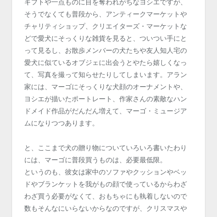
ギフトや一点ものに目を奪われがちなヨシエですが、
そうでなくても普段から、アンティークマーケットや
チャリティショップ、クリエイターズ・マーケットな
どで愛犬にそっくりな雑貨を見ると、ついつい手にと
って見るし、お散歩メンバーの犬たちや友人知人宅の
愛犬に似ているオブジェに出会うとやたら嬉しくなっ
て、写真を撮って知らせたりしてしまいます。アラン
家には、マーゴにそっくりな犬顔のオーナメントや、
ヨシエが描いたポートレート、作家さんの素敵なハン
ドメイド作品がだんだん増えて、マーゴ・ミュージア
ムになりつつあります。
と、ここまで犬の贈り物についていろいろ書いたわり
には、マーゴに普段買うものは、必要最低限。
というのも、彼女は家中のソファやクッションやベッ
ドやブランケットを我がもの顔で使っているからわざ
わざ買う必要がなくて、おもちゃにも執着しないので
数もそんなにいらないからなのですが、クリスマスや