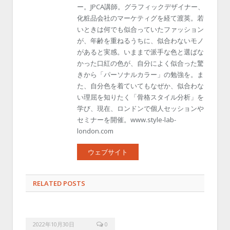
ー。JPCA講師。グラフィックデザイナー、
化粧品会社のマーケティグを経て渡英。若
いときは何でも似合っていたファッション
が、年齢を重ねるうちに、似合わないモノ
があると実感。いままで派手な色と選ばな
かった口紅の色が、自分によく似合った驚
きから「パーソナルカラー」の勉強を。ま
た、自分色を着ていてもなぜか、似合わな
い理屈を知りたく「骨格スタイル分析」を
学び、現在、ロンドンで個人セッションや
セミナーを開催。www.style-lab-
london.com
ウェブサイト
RELATED POSTS
2022年10月30日
0