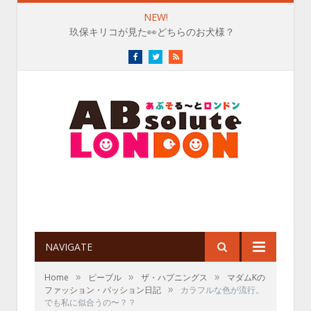
NEW!
玖保キリコが見た👀どちらのお犬様？
Facebook
Twitter
RSS
NAVIGATE
»
»
»
Home
ピープル
ザ・ハプニングス
マダムKの
»
ファッション・パッション日記
カラフルな色が流行。
でも私に似合うの〜？？