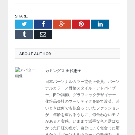
SHARE.
Twitter
Facebook
Google+
Pinterest
LinkedIn
Tumblr
Email
ABOUT AUTHOR
カミングス 田代惠子
日本パーソナルカラー協会正会員。パーソ
ナルカラー／骨格スタイル・アドバイザ
ー。JPCA講師。グラフィックデザイナー、
化粧品会社のマーケティグを経て渡英。若
いときは何でも似合っていたファッション
が、年齢を重ねるうちに、似合わないモノ
があると実感。いままで派手な色と選ばな
かった口紅の色が、自分によく似合った驚
きから「パーソナルカラー」の勉強を。ま