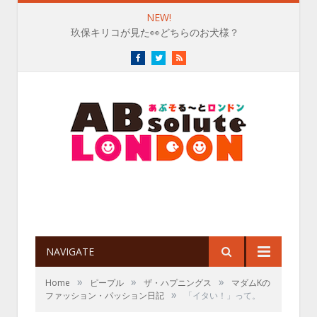
NEW!
玖保キリコが見た👀どちらのお犬様？
Facebook
Twitter
RSS
NAVIGATE
»
»
»
Home
ピープル
ザ・ハプニングス
マダムKの
»
ファッション・パッション日記
「イタい！」って。