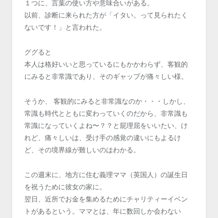
１つに、言葉の使い方や意味合いがある。
以前、診断に来られた方が「イタい。って見られたく
ないです！」と言われた。
ググると
本人は格好いいと思っているにもかかわらず、客観的
にみると非常識であり、そのギャップが痛々しい様。
そうか、 客観的にみると非常識なのか・・・しかし、
常識も時代とともに変わっていくのだから、非常識も
常識になっていくよね〜？？と屁理屈をいいたい、け
れど、痛々しいは、受け手の感覚の違いにもよるけ
ど、その境界線が難しいのはわかる。
この週末に、地方に住む義理ママ（英国人）の誕生日
を祝うために彼女の家に。
翌日、近所でお金を集めるためにチャリティーイベン
トがあるという。ママとは、年に数回しか会わない