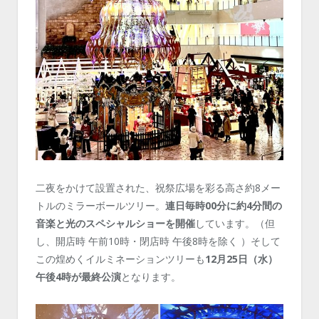
二夜をかけて設置された、祝祭広場を彩る高さ約8メー
トルのミラーボールツリー。
連日毎時00分に約4分間の
音楽と光のスペシャルショーを開催
しています。（但
し、開店時 午前10時・閉店時 午後8時を除く ）そして
この煌めくイルミネーションツリーも
12月25日（水）
午後4時が最終公演
となります。