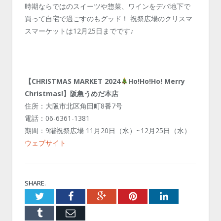
時期ならではのスイーツや惣菜、ワインをデパ地下で
買って自宅で過ごすのもグッド！ 祝祭広場のクリスマ
スマーケットは12月25日までです♪
【CHRISTMAS MARKET 2024
Ho!Ho!Ho! Merry
Christmas!】阪急うめだ本店
住所：大阪市北区角田町8番7号
電話：06-6361-1381
期間：9階祝祭広場 11月20日（水）~12月25日（水）
ウェブサイト
SHARE.
Twitter
Facebook
Google+
Pinterest
LinkedIn
Tumblr
Email