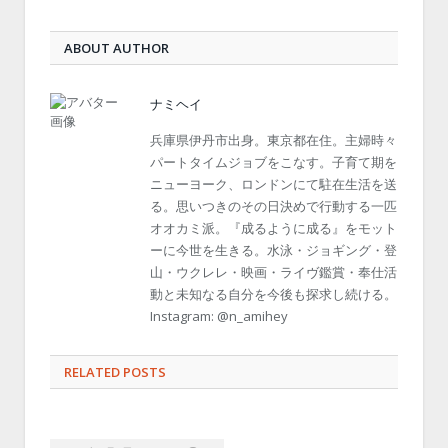
ABOUT AUTHOR
ナミヘイ
兵庫県伊丹市出身。東京都在住。主婦時々
パートタイムジョブをこなす。子育て期を
ニューヨーク、ロンドンにて駐在生活を送
る。思いつきのその日決めで行動する一匹
オオカミ派。『成るように成る』をモット
ーに今世を生きる。水泳・ジョギング・登
山・ウクレレ・映画・ライヴ鑑賞・奉仕活
動と未知なる自分を今後も探求し続ける。
Instagram: @n_amihey
RELATED POSTS