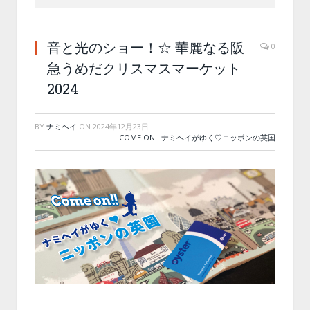
音と光のショー！☆ 華麗なる阪
0
急うめだクリスマスマーケット
2024
BY
ナミヘイ
ON
2024年12月23日
COME ON!! ナミヘイがゆく♡ニッポンの英国