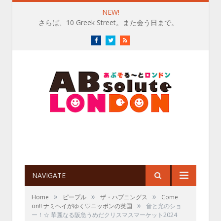
NEW!
さらば、10 Greek Street。また会う日まで。
Facebook
Twitter
RSS
NAVIGATE
»
»
»
Home
ピープル
ザ・ハプニングス
Come
»
on!! ナミヘイがゆく♡ニッポンの英国
音と光のショ
ー！☆ 華麗なる阪急うめだクリスマスマーケット2024