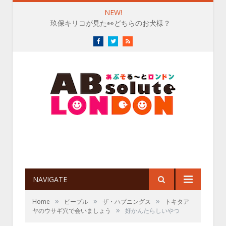
NEW!
玖保キリコが見た👀どちらのお犬様？
Facebook
Twitter
RSS
NAVIGATE
»
»
»
Home
ピープル
ザ・ハプニングス
トキタア
»
ヤのウサギ穴で会いましょう
好かんたらしいやつ