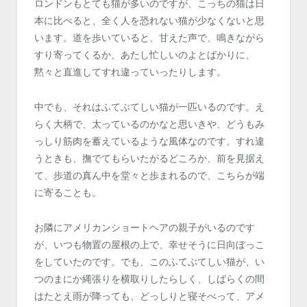
ロンドンもとても猫が多いのですが、こっちの猫は日
本に比べると、全く人を恐れない猫が少なくないと思
います。道を歩いていると、甘えた声で、鳴きながら
すり寄ってくるか、あたし忙しいのよとばかりに、
黙々と直進してすれ違っていったりします。
中でも、それはふてぶてしい猫が一匹いるのです。え
らく大柄で、太っているのかなと思いきや、どうもみ
っしり筋肉を蓄えているような風体なのです。すれ違
うときも、撫でてもらいたがるどころか、前を見据え
て、歩道の真ん中を堂々と歩まれるので、こちらが端
に寄ることも。
お隣にアメリカンショートヘアの親子がいるのです
が、いつも物置の屋根の上で、幸せそうに日向ぼっこ
をしていたのです。でも、このふてぶてしい猫が、い
つのまにか縄張りを横取りしたらしく、しばらくの間
はたとえ雨が降っても、どっしりと寝そべって、アメ