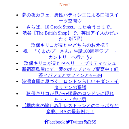
New!
夢の夜カフェ。男性パティシエによる口福スイ
ーツ空間♡
さらば、10 Greek Street。また会う日まで。
渋谷【The British Shop】で、英国アイスのぜい
たく🍦🇬🇧
玖保キリコが見た👀どちらのお犬様？
祝！『くまのプーさん』生誕100周年♡プー・
カントリーへ行こう♪
玖保キリコが見た👀ベリー・ブリティッシュ
新宿高島屋にて、夢のポップアップ饗宴中！紅
茶とパフェとマフィンと⭐︎～8/4
港湾倉庫に息づく、ロンドンらしいモダン・イ
タリアンの系譜
玖保キリコが見た👀猛暑のロンドンに現れ
た・・・白い男
【機内食の愉しみ】レストランとのコラボなど
多彩、BAの最新例も！
Facebook
Twitter
RSS