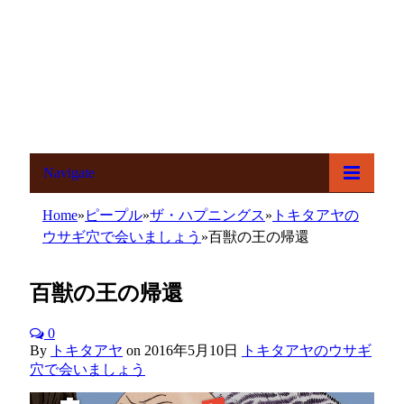
Navigate
Home
»
ピープル
»
ザ・ハプニングス
»
トキタアヤの
ウサギ穴で会いましょう
»
百獣の王の帰還
百獣の王の帰還
0
By
トキタアヤ
on
2016年5月10日
トキタアヤのウサギ
穴で会いましょう