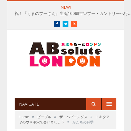
NEW!
祝！『くまのプーさん』生誕100周年♡プー・カントリーへ行
Facebook
Twitter
RSS
NAVIGATE
»
»
»
Home
ピープル
ザ・ハプニングス
トキタア
»
ヤのウサギ穴で会いましょう
かたちの科学