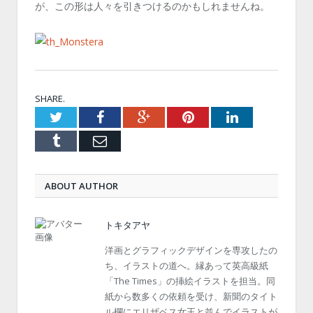
が、この形は人々を引きつけるのかもしれませんね。
SHARE.
Twitter
Facebook
Google+
Pinterest
LinkedIn
Tumblr
Email
ABOUT AUTHOR
トキタアヤ
洋画とグラフィックデザインを専攻したの
ち、イラストの道へ。縁あって英高級紙
「The Times」の挿絵イラストを担当。同
紙から数多くの依頼を受け、新聞のタイト
ル欄にエリザベス女王と並んでイラストが