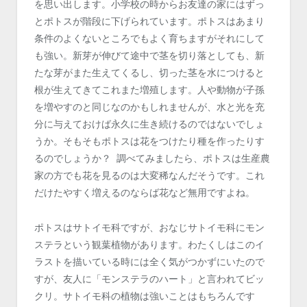
を思い出します。小学校の時からお友達の家にはずっ
とポトスが階段に下げられています。ポトスはあまり
条件のよくないところでもよく育ちますがそれにして
も強い。新芽が伸びて途中で茎を切り落としても、新
たな芽がまた生えてくるし、切った茎を水につけると
根が生えてきてこれまた増殖します。人や動物が子孫
を増やすのと同じなのかもしれませんが、水と光を充
分に与えておけば永久に生き続けるのではないでしょ
うか。そもそもポトスは花をつけたり種を作ったりす
るのでしょうか？ 調べてみましたら、ポトスは生産農
家の方でも花を見るのは大変稀なんだそうです。これ
だけたやすく増えるのならば花など無用ですよね。
ポトスはサトイモ科ですが、おなじサトイモ科にモン
ステラという観葉植物があります。わたくしはこのイ
ラストを描いている時には全く気がつかずにいたので
すが、友人に「モンステラのハート」と言われてビッ
クリ。サトイモ科の植物は強いことはもちろんです