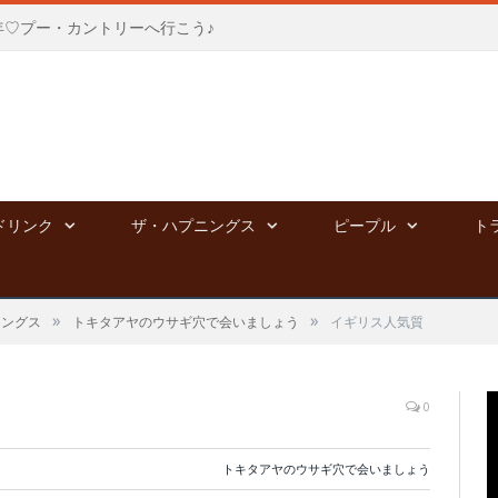
年♡プー・カントリーへ行こう♪
ドリンク
ザ・ハプニングス
ピープル
ト
»
»
ニングス
トキタアヤのウサギ穴で会いましょう
イギリス人気質
0
トキタアヤのウサギ穴で会いましょう