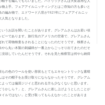
の帽子を編んでもらいました。パトリックさんは大変器用な人
み物上手。フェアアイルニッティングとはご存知の方も多いと
の編み物で、エドワード八世が1921年にフェアアイルニッ
大人気となりました。
というお話を聞いたことがあります。グレアムさんはお若い頃
ッピーであります。旅行先のアメリカの空港で、グレアムさん
ばれて荷物検査をされることになったのだそうです。検察さん
糸やら丸い木製の刺繍枠が一番上からごっそり出てきたのだそ
に没頭していたんだそうです。それを見た検察官は何やら納得
類もの色のウールを使い形状もとてもエキセントリックな素晴
んはその帽子をお受け取りにならなかったそうです。グレアム
によっては偏屈ジジイと思われる方も少なくないと思います。
どうかしら？」と、グレアムさんに差し上げようとしたことが
タイルではない」と受け取ってもらえなかったことがありま