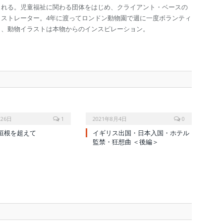
される。児童福祉に関わる団体をはじめ、クライアント・ベースの
ラストレーター。4年に渡ってロンドン動物園で週に一度ボランティ
り、動物イラストは本物からのインスピレーション。
月26日
1
2021年8月4日
0
垣根を超えて
イギリス出国・日本入国・ホテル
監禁・狂想曲 ＜後編＞