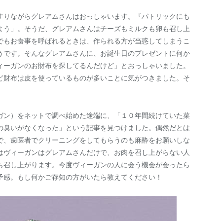
すりながらグレアムさんはおっしゃいます。『パトリックにも
よう」。そうだ、グレアムさんはチーズもミルクも卵も召し上
でもお食事を呼ばれるときは、作られる方が当惑してしまうこ
うです。そんなグレアムさんに、お誕生日のプレゼントに何か
ィーガンのお財布を探してるんだけど」とおっしゃいました。
ど財布は皮を使っているものが多いことに気がつきました。そ
ガン）をネットで調べ始めた途端に、「１０年間続けていた菜
の臭いがなくなった」という記事を見つけました。偶然だとは
で、歯医者でクリーニングをしてもらうのも麻酔をお願いしな
はヴィーガンはグレアムさんだけで、お肉を召し上がらない人
も召し上がります。今度ヴィーガンの人に会う機会が会ったら
予感。もし何かご存知の方がいたら教えてください！