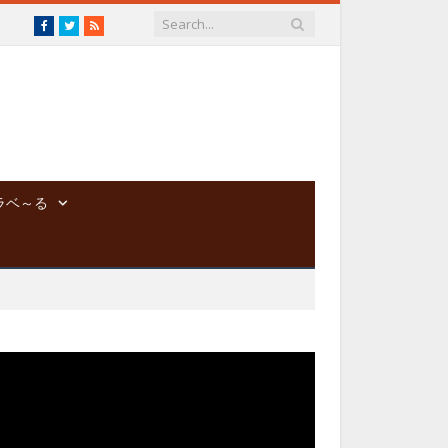
Facebook
Twitter
RSS
ラベ～る
動
画
プ
レ
ー