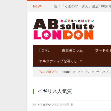
NEW!
祝！『くまのプーさん』生誕100周
HOME
編集長コラム
フード＆
オルタナティブな暮らし
»
»
YOU ARE AT:
Home
ピープル
ザ・ハプ
イギリス人気質
BY
トキタアヤ
ON
2019年3月1日