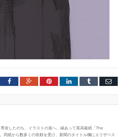
tter
Facebook
Google+
Pinterest
LinkedIn
Tumblr
Email
専攻したのち、イラストの道へ。縁あって英高級紙「The
担当。同紙から数多くの依頼を受け、新聞のタイトル欄にエリザベス