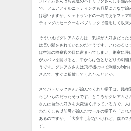
グレアムさんはお友達のパトリックさんに手編み
で、フェアアイルニッティングも容易にこなす編
は思いますが、シェトランドの一島であるフェア島
ティングのセーターをパブリックで着用して以来
そういえばグレアムさんは、刺繍が大好きだった
は長い髪をされていたのだそうです。いわゆるヒ
は空港の検察官の目に留まってしまい、別室に呼
がカバンを開けると、中からは色とりどりの刺繍
うです。グレアムさんは飛行機の中で刺繍の制作
されて、すぐに釈放してくれたんだとか。
さてパトリックさんが編んでくれた帽子は、幾種
らしいものだったそうです。ところがグレアムさ
さんは自分の好みを大変強く持っている方で、人
わたくしも以前母が編んだウールの帽子を「これ
あるのですが、「大変申し訳ないけれど、僕のス
す。