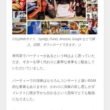
CDはWebサイト、Spotify, iTunes, Amazon, Google などで購
入、試聴、ダウンロードできます。:-)
寿司若でパーティーがあるという時はよく誘っていた
だき、ギターを弾く代わりに豪華な食事をご馳走して
いただいていました。
パーティーでの演奏はもちろんコンサートと違いBGM
的な要素もありますが、かわりに演奏の良し悪しがダ
イレクトに聴き手から伝わるという意味でとても勉強
になりました。