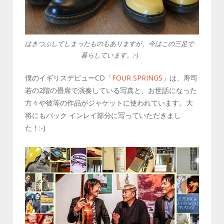
はきつぶしてしまったものもありますが、今はこの三足で
暮らしています。:-)
僕のイギリスデビューCD「
FOUR SPRINGS
」は、寿司
若の2階の畳席で演奏している写真と、お世話になった
方々や彼等の作品がジャケットに使われています。大
将にもバック インレイ部分に写っていただきまし
た！:-)