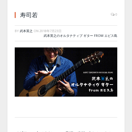
寿司若
0
BY
武本英之
ON
2018年7月23日
武本英之のオルタナティブ ギター FROM エビス島