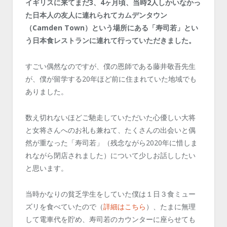
イギリスに来てまだ3、4ヶ月頃、当時2人しかいなかっ
た日本人の友人に連れられてカムデンタウン
（Camden Town）という場所にある「寿司若」とい
う日本食レストランに連れて行っていただきました。
すごい偶然なのですが、僕の恩師である藤井敬吾先生
が、僕が留学する20年ほど前に住まれていた地域でも
ありました。
数え切れないほどご馳走していただいた心優しい大将
と女将さんへのお礼も兼ねて、たくさんの出会いと偶
然が重なった「寿司若」（残念ながら2020年に惜しま
れながら閉店されました）について少しお話ししたい
と思います。
当時かなりの貧乏学生をしていた僕は１日３食ミュー
ズリを食べていたので（
詳細はこちら
）、たまに無理
して電車代を貯め、寿司若のカウンターに座らせても