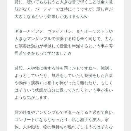
特に、聴いてもらおうと大きな音で弾くことは全く意
味がなく、パーティーでは特にそうですが、話し声が
大きくなるという効果しかありませんw
ギターとピアノ、ヴァイオリン、またオーケストラや
大きなアンサンブルで演奏する時も全く同じで、力ん
だ演奏は魅力が半減して音量も半減するという事を寿
司若で身をもって学びましたw
普段、人や物に接する時も同じかもですね〜。強制し
ようとしていたり、無理をしていたり我慢をした言葉
や動作（演奏）は相手が怖がったり離れたり、もしく
はそういう状態が自分に返ってきたりという事が多い
ような気がします。
歌の伴奏やアンサンブルでギターがうるさ過ぎて良い
コンサートにならなかったり、話し相手や友人、家
族、人や動物、物の気持ちが離れてしまうのはそんな