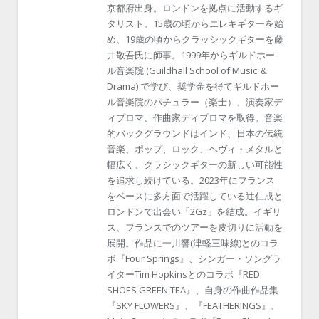
京都府出身。ロンドンを拠点に活動するギ
タリスト。15歳の頃からエレキギターを始
め、19歳の頃からクラッシックギターを藤
井敬吾氏に師事。1999年からギルドホー
ル音楽院 (Guildhall School of Music ＆
Drama) で学び、奨学金を得てギルドホー
ル音楽院のバチュラー（楽士）、演奏家デ
ィプロマ、作曲家ディプロマを取得。音楽
的バックグラウンドはインド、日本の伝統
音楽、ポップ、ロック、ヘヴィ・メタルと
幅広く、クラシックギターの新しい可能性
を追求し続けている。2023年にフランス
をベースに多方面で活躍している辻仁成と
ロンドンで出会い「2Gz」を結成。イギリ
ス、フランスでのツアーを皮切りに活動を
展開。作品に一川響(津軽三味線)とのコラ
ボ『Four Springs』、シンガー・ソングラ
イターTim Hopkinsとのコラボ『RED
SHOES GREEN TEA』、自身の作曲作品集
『SKY FLOWERS』、『FEATHERINGS』、