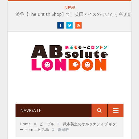
NEW!
渋谷【The British Shop】で、英国アイスのぜいたく🍦🇬🇧
Facebook
Twitter
RSS
NAVIGATE
»
»
Home
ピープル
武本英之のオルタナティブ ギタ
»
ー from エビス島
寿司若