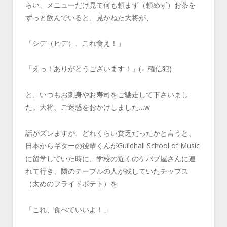
らい、メニューだけ見て何も頼まず（頼めず）お茶を
ずっと飲んでいると、見かねた大将が、
「シデ（ヒデ）、これ食え！」
「えっ！ありがとうございます！」(←確信犯)
と、いつもお刺身やお寿司をご馳走して下さいまし
た。大将、ご迷惑をおかけしました…w
話がズレますが、どれくらい貧乏だったかと言うと、
日本からギターの後輩くんがGuildhall School of Music
に留学していた時に、学校の近くのケバブ屋さんに連
れて行き、隣のテーブルの人が残していたチップス
（太めのフライドポテト）を
「これ、食べていいよ！」