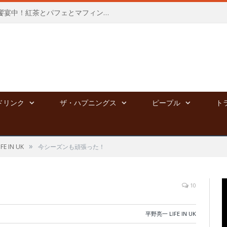
新宿高島屋にて、夢のポップアップ饗宴中！紅茶とパフェとマフィンと⭐︎～8/4
ドリンク
ザ・ハプニングス
ピープル
ト
»
E IN UK
今シーズンも頑張った！
10
平野亮一 LIFE IN UK