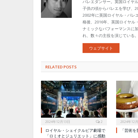
バレエダンサー。英国ロイヤ
子供の頃からバレエを学び、2
2002年に英国ロイヤル・バレ
格後、2016年、英国ロイヤ
ナミックなパフォーマンスに
れ、数々の主役を演じている
ウェブサイト
RELATED POSTS
2024年12月13日
2
2024年12
ロイヤル・シェイクルピア劇場で
「芸術を
「ロミオとジュリエット」に感動