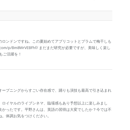
のロンドンですね。この夏始めてアプリコットとプラムで梅干しも
am.com/p/Bm8WrVEBFhf/ まだまだ研究が必要ですが、美味しく楽し
もご活躍を！
オープニングからすごい存在感で、踊りも演技も最高で引き込まれ
、ロイヤルのライブシネマ、臨場感もあり予想以上に楽しみまし
良かったです。平野さんは、英語の習得は大変でしたか？今では不
ね。体調お気をつけください。