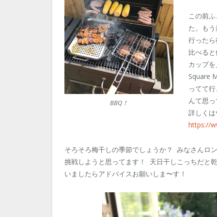
この前ふ
た。もう
行ったら
比べると
カップを
Square 
ってて行
んて思っ
BBQ！
詳しくは
https://
そろそろ梅干しの季節でしょうか？ みなさんロ
挑戦しようと思ってます！ 天日干しこっちだと
いましたらアドバイスお願いしま〜す！