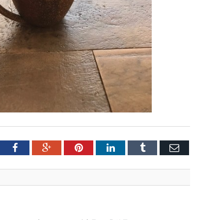
tter
Facebook
Google+
Pinterest
LinkedIn
Tumblr
Email