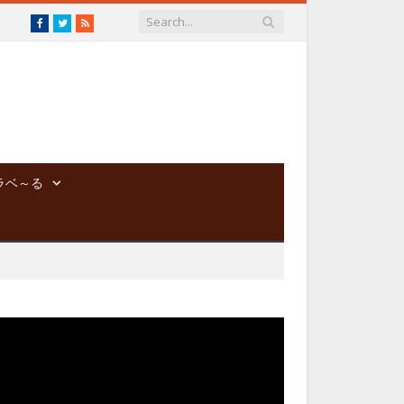
Facebook
Twitter
RSS
ラベ～る
動
画
プ
レ
ー