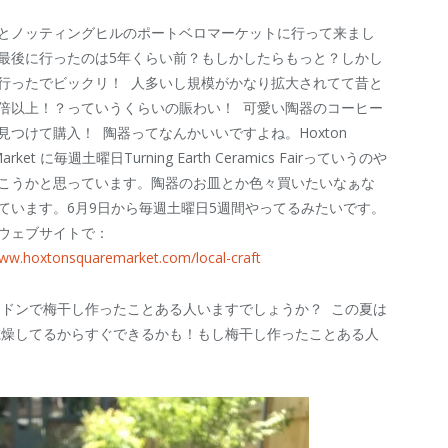
とノッティングヒルのポートベロマーケットに行って来まし
最後に行ったのは5年くらい前？もしかしたらもっと？しかし
行ったでビックリ！ 人多いし規模がかなり拡大されてて昔と
倍以上！？っていうくらいの賑わい！ 可愛い陶器のコーヒー
見つけて購入！ 陶器ってなんかいいですよね。Hoxton
Market に毎週土曜日Turning Earth Ceramics Fairっていうのや
こうかと思っています。陶器のお皿とか色々買いたいなぁな
ています。6月9日から毎週土曜日5週間やってるみたいです。
ウェブサイトで：
www.hoxtonsquaremarket.com/local-craft
ンドンで梅干し作ったことある人いますでしょうか？ この夏は
乾燥してるからすぐできるかも！もし梅干し作ったことある人