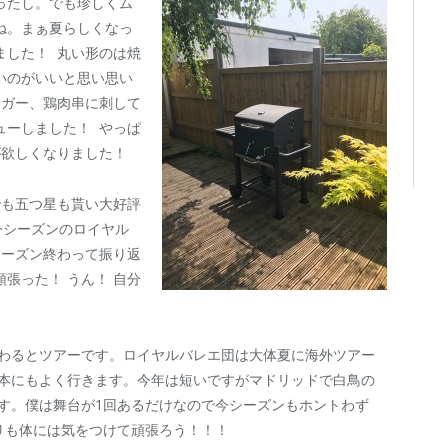
ったし。でも珍しくム
ね。まぁ夏らしくなっ
ました！ 丸い形のは焼
いのがいいと思い思い
ーガー、鶏肉串に刺して
ューしました！ やっぱ
が欲しくなりました！
でも五つ星も貰い大好評
今シーズンのロイヤル
シーズン終わって振り返
張った！ うん！ 自分
わるとツアーです。ロイヤルバレエ団は大体夏に海外ツアー
本にもよく行きます。今年は短いですがマドリッドで白鳥の
す。僕は舞台が1回あるだけなので今シーズンもホントわず
りも体には気をつけて頑張ろう！！！