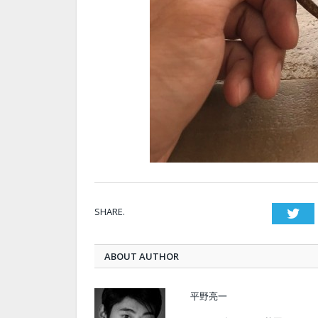
SHARE.
Twi
ABOUT AUTHOR
平野亮一