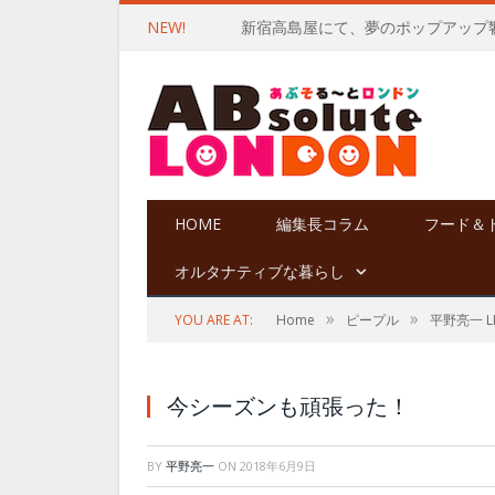
NEW!
HOME
編集長コラム
フード＆
オルタナティブな暮らし
»
»
YOU ARE AT:
Home
ピープル
平野亮一 LIF
今シーズンも頑張った！
BY
平野亮一
ON
2018年6月9日