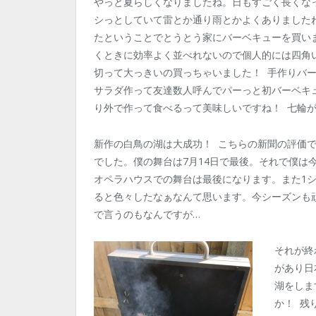
やっと夏らしくなりましたね。日もすごく長くな
シっとしていて雷とか通り雨とかよくありました
たということでとうとう家にバーベキューを買い
くときに効率よく並べれないので個人的には四角
切って大っきいの買っちゃいました！ 手作りバ
サラダ作って友達数人呼んでパーっと初バーベキ
り外で作って食べるって美味しいですね！ 七輪
新作の白鳥の湖は大成功！ こちらの新聞の評価
でした。僕の舞台は7月14日で最後。それで僕は
オペラハウスでの舞台は最後になります。また1
ると色々したなぁなんて思います。今シーズンも頑
で言うのもなんですが…
それが終
があり日
湖をしま
か！ 残