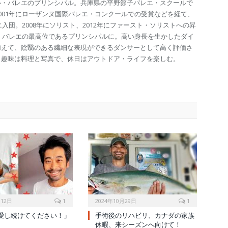
ル・バレエのプリンシパル。兵庫県の平野節子バレエ・スクールで
001年にローザンヌ国際バレエ・コンクールでの受賞などを経て、
エ入団。2008年にソリスト、2012年にファースト・ソリストへの昇
ル・バレエの最高位であるプリンシパルに。高い身長を生かしたダイ
加えて、陰翳のある繊細な表現ができるダンサーとして高く評価さ
。趣味は料理と写真で、休日はアウトドア・ライフを楽しむ。
月12日
1
2024年10月29日
1
愛し続けてください！」
手術後のリハビリ、カナダの家族
休暇、来シーズンへ向けて！