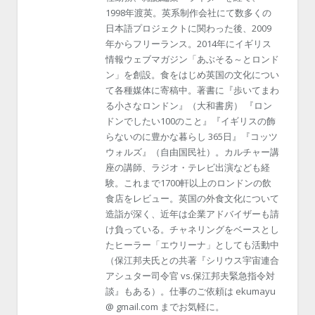
1998年渡英。英系制作会社にて数多くの
日本語プロジェクトに関わった後、2009
年からフリーランス。2014年にイギリス
情報ウェブマガジン「あぶそる～とロンド
ン」を創設。食をはじめ英国の文化につい
て各種媒体に寄稿中。著書に『歩いてまわ
る小さなロンドン』（大和書房） 『ロン
ドンでしたい100のこと』『イギリスの飾
らないのに豊かな暮らし 365日』『コッツ
ウォルズ』（自由国民社）。カルチャー講
座の講師、ラジオ・テレビ出演なども経
験。これまで1700軒以上のロンドンの飲
食店をレビュー。英国の外食文化について
造詣が深く、近年は企業アドバイザーも請
け負っている。チャネリングをベースとし
たヒーラー「エウリーナ」としても活動中
（保江邦夫氏との共著『シリウス宇宙連合
アシュター司令官 vs.保江邦夫緊急指令対
談』もある）。仕事のご依頼は ekumayu
@ gmail.com までお気軽に。