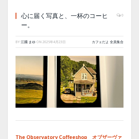
心に届く写真と、一杯のコーヒ
0
ー。
BY
江國 まゆ
ON
2025年4月23日
カフェだよ 全員集合
The Observatory Coffeeshop オブザーヴァ