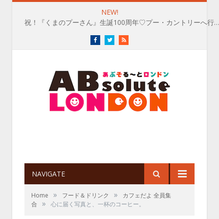
NEW!
祝！『くまのプーさん』生誕100周年♡プー・カントリーへ行
Facebook
Twitter
RSS
NAVIGATE
»
»
Home
フード＆ドリンク
カフェだよ 全員集
»
合
心に届く写真と、一杯のコーヒー。