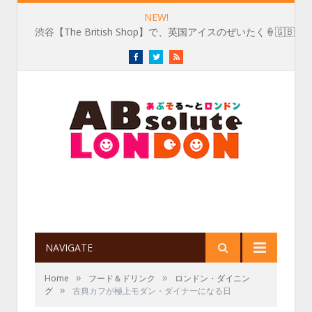
NEW!
渋谷【The British Shop】で、英国アイスのぜいたく🍦🇬🇧
Facebook
Twitter
RSS
NAVIGATE
»
»
Home
フード＆ドリンク
ロンドン・ダイニン
»
グ
古典カフが極上モダン・ダイナーになる日