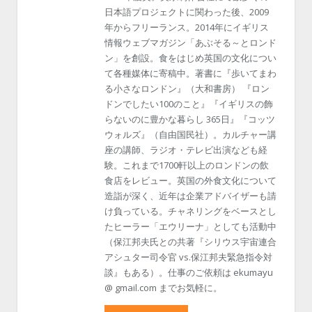
日本語プロジェクトに関わった後、2009
年からフリーランス。2014年にイギリス
情報ウェブマガジン「あぶそる～とロンド
ン」を創設。食をはじめ英国の文化につい
て各種媒体に寄稿中。著書に『歩いてまわ
る小さなロンドン』（大和書房） 『ロン
ドンでしたい100のこと』『イギリスの飾
らないのに豊かな暮らし 365日』『コッツ
ウォルズ』（自由国民社）。カルチャー講
座の講師、ラジオ・テレビ出演なども経
験。これまで1700軒以上のロンドンの飲
食店をレビュー。英国の外食文化について
造詣が深く、近年は企業アドバイザーも請
け負っている。チャネリングをベースとし
たヒーラー「エウリーナ」としても活動中
（保江邦夫氏との共著『シリウス宇宙連合
アシュター司令官 vs.保江邦夫緊急指令対
談』もある）。仕事のご依頼は ekumayu
@ gmail.com までお気軽に。