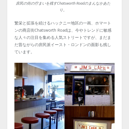
庶民の街の佇まいを残すChatsworth Roadのまんなかあた
り。
繁栄と拡張を続けるハックニー地区の一画、ホマート
ンの商店街Chatsworth Roadは、今やトレンドに敏感
な人々の注目を集める人気ストリートですが、まだま
だ昔ながらの庶民派イースト・ロンドンの面影も残し
ています。