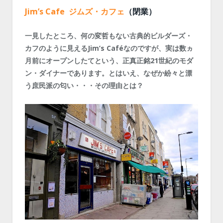
Jim’s Cafe ジムズ・カフェ
（閉業）
一見したところ、何の変哲もない古典的ビルダーズ・
カフのように見えるJim’s Caféなのですが、実は数ヵ
月前にオープンしたてという、正真正銘21世紀のモダ
ン・ダイナーであります。とはいえ、なぜか紛々と漂
う庶民派の匂い・・・その理由とは？