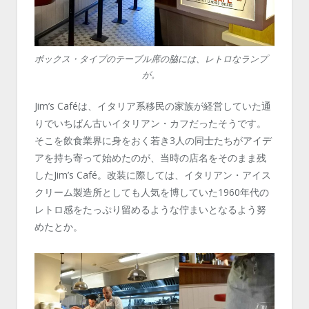
ボックス・タイプのテーブル席の脇には、レトロなランプ
が。
Jim’s Caféは、イタリア系移民の家族が経営していた通
りでいちばん古いイタリアン・カフだったそうです。
そこを飲食業界に身をおく若き3人の同士たちがアイデ
アを持ち寄って始めたのが、当時の店名をそのまま残
したJim’s Café。改装に際しては、イタリアン・アイス
クリーム製造所としても人気を博していた1960年代の
レトロ感をたっぷり留めるような佇まいとなるよう努
めたとか。