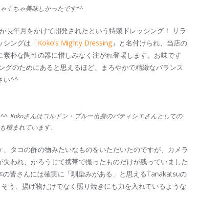
ちゃくちゃ美味しかったです^^
んが長年月をかけて開発されたという特製ドレッシング！ サラ
ッシングは「
Koko’s Mighty Dressing
」と名付けられ、当店の
に素朴な陶性の器に惜しみなく注がれ登場します。お味です
シングのためにあると思えるほど、まろやかで精緻なバランス
い^^
^ Kokoさんはコルドン・ブルー出身のパティシエさんとしての
も積まれています。
ケ、タコの酢の物みたいなものをいただいたのですが、カメラ
が失われ、かろうじて携帯で撮ったものだけが残っていました
の皆さんには確実に「馴染みがある」と思えるTanakatsuの
うそう、揚げ物だけでなく照り焼きにも力を入れているような