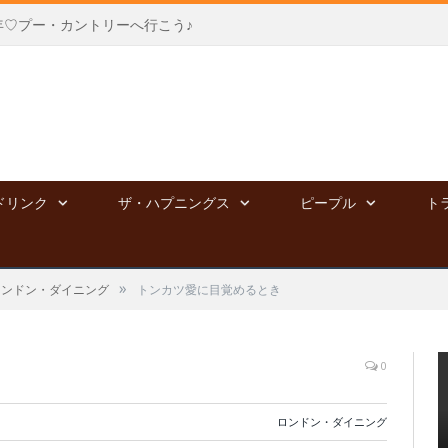
年♡プー・カントリーへ行こう♪
ドリンク
ザ・ハプニングス
ピープル
ト
»
ロンドン・ダイニング
トンカツ愛に目覚めるとき
0
ロンドン・ダイニング