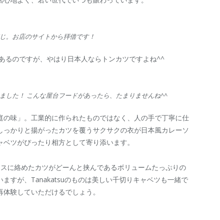
じ。お店のサイトから拝借です！
あるのですが、やはり日本人ならトンカツですよね^^
トしました！ こんな屋台フードがあったら、たまりませんね^^
庭の味」。工業的に作られたものではなく、人の手で丁寧に仕
しっかりと揚がったカツを覆うサクサクの衣が日本風カレーソ
ャベツがぴったり相方として寄り添います。
ースに絡めたカツがどーんと挟んであるボリュームたっぷりの
すが、Tanakatsuのものは美しい千切りキャベツも一緒で
再体験していただけるでしょう。