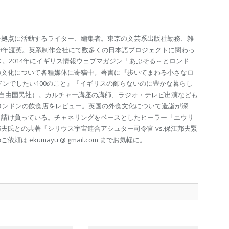
を拠点に活動するライター、編集者。東京の文芸系出版社勤務、雑
98年渡英。英系制作会社にて数多くの日本語プロジェクトに関わっ
ス。2014年にイギリス情報ウェブマガジン「あぶそる～とロンド
の文化について各種媒体に寄稿中。著書に『歩いてまわる小さなロ
ドンでしたい100のこと』『イギリスの飾らないのに豊かな暮らし
（自由国民社）。カルチャー講座の講師、ラジオ・テレビ出演なども
のロンドンの飲食店をレビュー。英国の外食文化について造詣が深
も請け負っている。チャネリングをベースとしたヒーラー「エウリ
夫氏との共著『シリウス宇宙連合アシュター司令官 vs.保江邦夫緊
は ekumayu @ gmail.com までお気軽に。