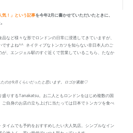
人気！」という記事
を今年2月に書かせていただいたときに、
た。
食品など様々な形でロンドンの日常に浸透してきていますが、
ですよね^^ ネイティブなトンカツを知らない非日本人のご
のが、エンジェル駅のすぐ近くで営業しているこちら、たなか
たのが9月くらいだったと思います。ロゴが素敵♡
りするTanakatsu。お二人ともロンドンをはじめ複数の国
、ご自身のお店の立ち上げに当たっては日本でトンカツを食べ
・タイムでも予約をおすすめしたい大人気店。シンプルなイン
居心地よく、若い世代でいつも賑わっています。