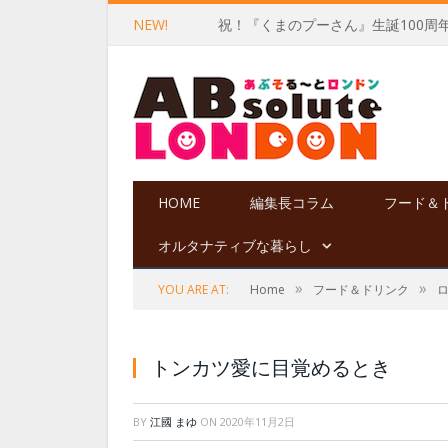
NEW!
祝！『くまのプーさん』生誕100周
HOME
編集長コラム
フード＆
オルタナティブな暮らし
»
»
YOU ARE AT:
Home
フード＆ドリンク
トンカツ愛に目覚めるとき
BY
江國 まゆ
ON
2020年11月2日