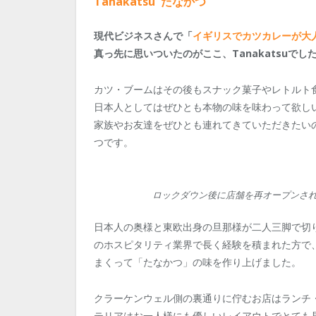
Tanakatsu
たなかつ
現代ビジネスさんで「
イギリスでカツカレーが大
真っ先に思いついたのがここ、Tanakatsuでし
カツ・ブームはその後もスナック菓子やレトルト
日本人としてはぜひとも本物の味を味わって欲しい
家族やお友達をぜひとも連れてきていただきたい
つです。
ロックダウン後に店舗を再オープンされ
日本人の奥様と東欧出身の旦那様が二人三脚で切り盛
のホスピタリティ業界で長く経験を積まれた方で
まくって「たなかつ」の味を作り上げました。
クラーケンウェル側の裏通りに佇むお店はランチ
テリアはお一人様にも優しいレイアウトでとても