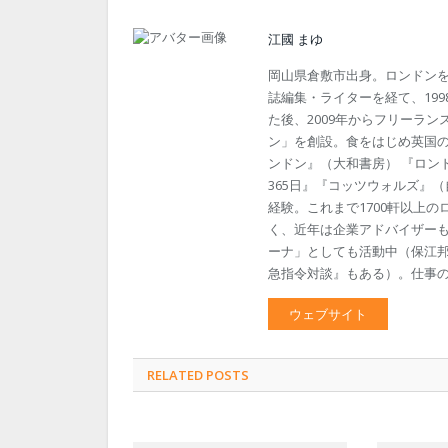
江國 まゆ
岡山県倉敷市出身。ロンドン
誌編集・ライターを経て、19
た後、2009年からフリーラン
ン」を創設。食をはじめ英国
ンドン』（大和書房） 『ロン
365日』『コッツウォルズ』
経験。これまで1700軒以上
く、近年は企業アドバイザー
ーナ」としても活動中（保江邦
急指令対談』もある）。仕事のご依頼
ウェブサイト
RELATED POSTS