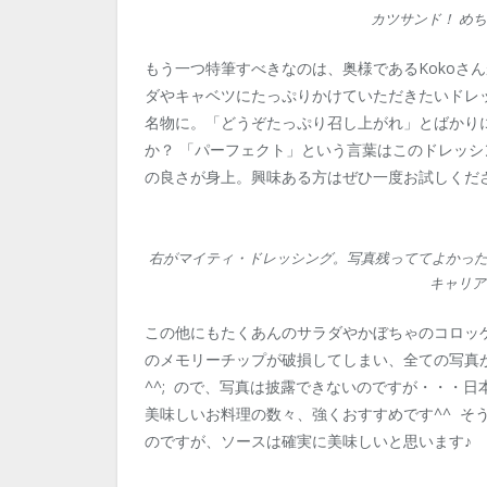
カツサンド！ め
もう一つ特筆すべきなのは、奥様であるKokoさ
ダやキャベツにたっぷりかけていただきたいドレ
名物に。「どうぞたっぷり召し上がれ」とばかり
か？ 「パーフェクト」という言葉はこのドレッ
の良さが身上。興味ある方はぜひ一度お試しくださ
右がマイティ・ドレッシング。写真残っててよかった^
キャリア
この他にもたくあんのサラダやかぼちゃのコロッ
のメモリーチップが破損してしまい、全ての写真
^^; ので、写真は披露できないのですが・・・日本
美味しいお料理の数々、強くおすすめです^^ そ
のですが、ソースは確実に美味しいと思います♪