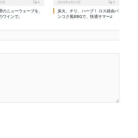
10日
0
2026年6月27日
0
理のニューウェーブを、
炭火、チリ、ハーブ！ ロス経由バ
のワインで。
ンコク風BBQで、快適サマー♪