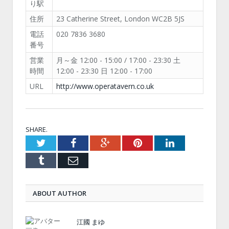
り駅
住所
23 Catherine Street, London WC2B 5JS
電話
020 7836 3680
番号
営業
月～金 12:00 - 15:00 / 17:00 - 23:30 土
時間
12:00 - 23:30 日 12:00 - 17:00
URL
http://www.operatavern.co.uk
SHARE.
Twitter
Facebook
Google+
Pinterest
LinkedIn
Tumblr
Email
ABOUT AUTHOR
江國 まゆ