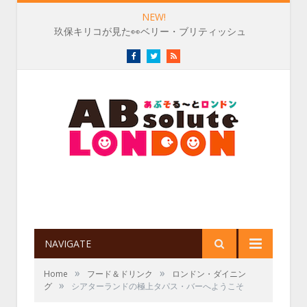
NEW!
玖保キリコが見た👀ベリー・ブリティッシュ
Facebook
Twitter
RSS
NAVIGATE
»
»
Home
フード＆ドリンク
ロンドン・ダイニン
»
グ
シアターランドの極上タパス・バーへようこそ