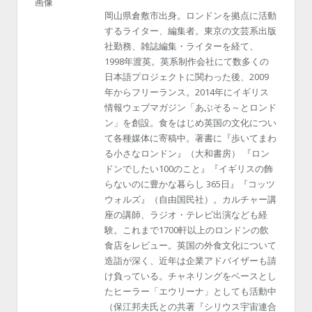
岡山県倉敷市出身。ロンドンを拠点に活動
するライター、編集者。東京の文芸系出版
社勤務、雑誌編集・ライターを経て、
1998年渡英。英系制作会社にて数多くの
日本語プロジェクトに関わった後、2009
年からフリーランス。2014年にイギリス
情報ウェブマガジン「あぶそる～とロンド
ン」を創設。食をはじめ英国の文化につい
て各種媒体に寄稿中。著書に『歩いてまわ
る小さなロンドン』（大和書房） 『ロン
ドンでしたい100のこと』『イギリスの飾
らないのに豊かな暮らし 365日』『コッツ
ウォルズ』（自由国民社）。カルチャー講
座の講師、ラジオ・テレビ出演なども経
験。これまで1700軒以上のロンドンの飲
食店をレビュー。英国の外食文化について
造詣が深く、近年は企業アドバイザーも請
け負っている。チャネリングをベースとし
たヒーラー「エウリーナ」としても活動中
（保江邦夫氏との共著『シリウス宇宙連合