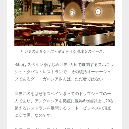
ビジネス会食などにも使えそうな清潔なスペース。
Biboはスペインをはじめ世界5カ所で展開するスパニッ
シュ・タパス・レストランで、その統括オーナーシェ
フであるダニ・ガルシアさんは、ただ者ではない！
世界に名をはせるスペインきってのトップシェフの一
人であり、アンダルシアを拠点に世界6カ国以上に20を
超えるレストランを展開するフード・ビジネスの頂点
に立つ男、なのです。