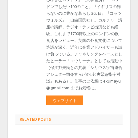
ドンでしたい100のこと』『イギリスの飾
らないのに豊かな暮らし 365日』『コッツ
ウォルズ』（自由国民社）。カルチャー講
座の講師、ラジオ・テレビ出演なども経
験。これまで1700軒以上のロンドンの飲
食店をレビュー。英国の外食文化について
造詣が深く、近年は企業アドバイザーも請
け負っている。チャネリングをベースとし
たヒーラー「エウリーナ」としても活動中
（保江邦夫氏との共著『シリウス宇宙連合
アシュター司令官 vs.保江邦夫緊急指令対
談』もある）。仕事のご依頼は ekumayu
@ gmail.com までお気軽に。
ウェブサイト
RELATED POSTS