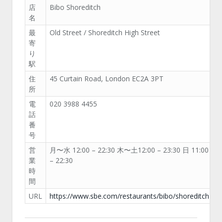
店
Bibo Shoreditch
名
最
Old Street / Shoreditch High Street
寄
り
駅
住
45 Curtain Road, London EC2A 3PT
所
電
020 3988 4455
話
番
号
営
月〜水 12:00 – 22:30 木〜土12:00 – 23:30 日 11:00
業
– 22:30
時
間
URL
https://www.sbe.com/restaurants/bibo/shoreditch