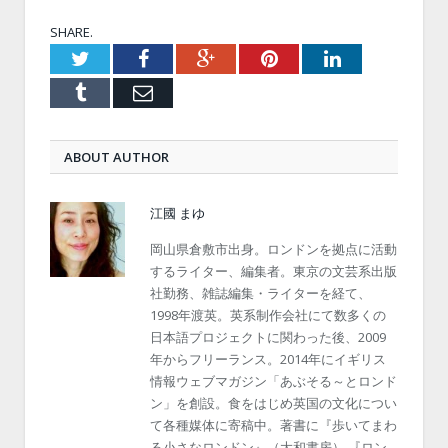
SHARE.
Twitter
Facebook
Google+
Pinterest
LinkedIn
Tumblr
Email
ABOUT AUTHOR
江國 まゆ
岡山県倉敷市出身。ロンドンを拠点に活動
するライター、編集者。東京の文芸系出版
社勤務、雑誌編集・ライターを経て、
1998年渡英。英系制作会社にて数多くの
日本語プロジェクトに関わった後、2009
年からフリーランス。2014年にイギリス
情報ウェブマガジン「あぶそる～とロンド
ン」を創設。食をはじめ英国の文化につい
て各種媒体に寄稿中。著書に『歩いてまわ
る小さなロンドン』（大和書房） 『ロン