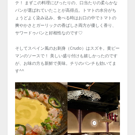
テ！ まずこの料理にぴったりの、口当たりの柔らかな
パンが選ばれていたことが高得点。トマトの水分がち
ょうどよく染み込み、食べる時はお口の中でトマトの
爽やかさとガーリックの香ばしさ両方が優しく香り、
サワードゥパンと好相性なのです♡
そしてスペイン風のお刺身（Crudo）はスズキ。黄ピー
マンのソースで！ 美しい盛り付けも嬉しかったのです
が、お味の方も新鮮で美味。チリのパンチも効いてま
す^^