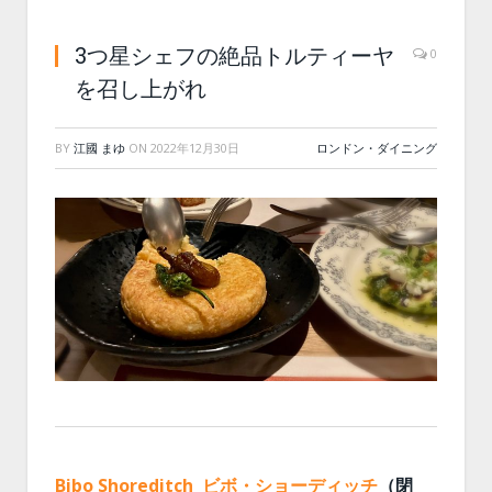
3つ星シェフの絶品トルティーヤ
0
を召し上がれ
BY
江國 まゆ
ON
2022年12月30日
ロンドン・ダイニング
Bibo Shoreditch
ビボ・ショーディッチ
（閉