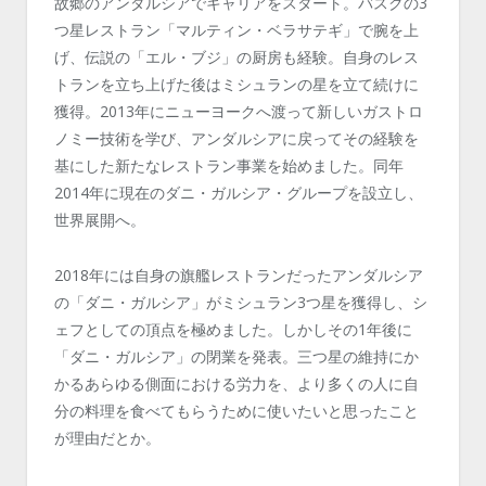
故郷のアンダルシアでキャリアをスタート。バスクの3
つ星レストラン「マルティン・ベラサテギ」で腕を上
げ、伝説の「エル・ブジ」の厨房も経験。自身のレス
トランを立ち上げた後はミシュランの星を立て続けに
獲得。2013年にニューヨークへ渡って新しいガストロ
ノミー技術を学び、アンダルシアに戻ってその経験を
基にした新たなレストラン事業を始めました。同年
2014年に現在のダニ・ガルシア・グループを設立し、
世界展開へ。
2018年には自身の旗艦レストランだったアンダルシア
の「ダニ・ガルシア」がミシュラン3つ星を獲得し、シ
ェフとしての頂点を極めました。しかしその1年後に
「ダニ・ガルシア」の閉業を発表。三つ星の維持にか
かるあらゆる側面における労力を、より多くの人に自
分の料理を食べてもらうために使いたいと思ったこと
が理由だとか。