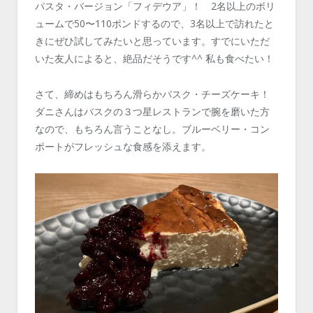
パスタ・バージョン「フィデウア」！ 2名以上のボリ
ュームで50〜110ポンドするので、3名以上で訪れたと
きにぜひ試してみたいと思っています。すでにいただ
いた友人によると、絶品だそうです^^ 私も食べたい！
さて、締めはもちろん滑らかバスク・チーズケーキ！
ダニさんはバスクの３つ星レストランで腕を磨いた方
なので、もちろん言うことなし。ブルーベリー・コン
ポートがフレッシュな食感を添えます。