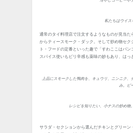
冷やしコーヒーや
私たちはウイス
通常のタイ料理店で注文するようなものが見当た
からティースモーク・ダック。そして炒め物セク
ト・フードの定番といった趣で「すわここはバン
スパイス使いもピリ辛感も薬味の妙もあり、はっ
上品にスモークした鴨肉を、キュウリ、ニンニク、
み。ビ
レシピを知りたい、小ナスの炒め物
サラダ・セクションから選んだチキンとグリーン