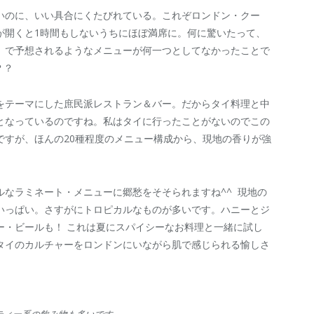
いのに、いい具合にくたびれている。これぞロンドン・クー
が開くと1時間もしないうちにほぼ満席に。何に驚いたって、
」で予想されるようなメニューが何一つとしてなかったことで
？？
をテーマにした庶民派レストラン＆バー。だからタイ料理と中
となっているのですね。私はタイに行ったことがないのでこの
ですが、ほんの
20
種程度のメニュー構成から、現地の香りが強
なラミネート・メニューに郷愁をそそられますね^^ 現地の
いっぱい。さすがにトロピカルなものが多いです。ハニーとジ
ー・ビールも！ これは夏にスパイシーなお料理と一緒に試し
タイのカルチャーをロンドンにいながら肌で感じられる愉しさ