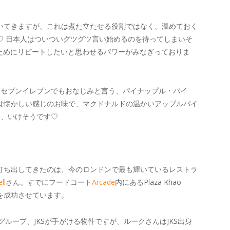
いてきますが、これは煮た立たせる役割ではなく、温めておく
♡ 日本人はついついグツグツ言い始めるのを待ってしまいそ
くためにリピートしたいと思わせるパワーがみなぎっておりま
るセブンイレブンでもおなじみと言う、パイナップル・パイ
は懐かしい感じのお味で、マクドナルドの温かいアップルパイ
個、いけそうです♡
打ち出してきたのは、今のロンドンで最も輝いているレストラ
ll
さん。すでにフードコート
Arcade
内にあるPlaza Khao
店を成功させています。
グループ、JKSが手がける物件ですが、ルークさんはJKS出身