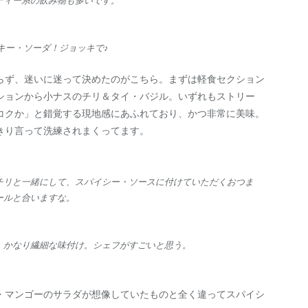
ティー系の飲み物も多いです。
キー・ソーダ！ジョッキで♪
らず、迷いに迷って決めたのがこちら。まずは軽食セクション
ションから小ナスのチリ＆タイ・バジル。いずれもストリー
コクか」と錯覚する現地感にあふれており、かつ非常に美味。
きり言って洗練されまくってます。
チリと一緒にして、スパイシー・ソースに付けていただくおつま
ールと合いますな。
。かなり繊細な味付け。シェフがすごいと思う。
・マンゴーのサラダが想像していたものと全く違ってスパイシ