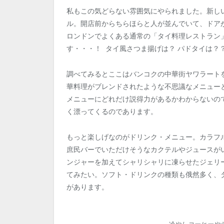
私もこの気どらない雰囲気にやられました。新し
ル。開店前からちらほらと人が並んでいて、ドア
ロンドンでよくある通常の「タイ料理レストラン
す・・・！ タイ風さつま揚げは？ パドタイは？
調べてみるとここはバンコクの中華街ヤワラート
華料理がブレンドされたような不思議なメニュー
メニューにどれだけ説得力があるかわからないの
く漂ってくるのであります。
もっと楽しげなのがドリンク・メニュー。カラフル
庶民バーでいただけそうなカクテルやジュースが
ンジャーを加えてシャリシャリに凍らせたジェリ
てみたい。ソフト・ドリンクの種類も俄然多く、
があります。