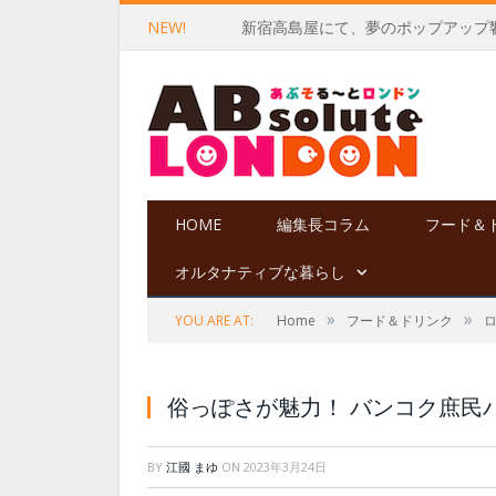
NEW!
HOME
編集長コラム
フード＆
オルタナティブな暮らし
»
»
YOU ARE AT:
Home
フード＆ドリンク
俗っぽさが魅力！ バンコク庶民
BY
江國 まゆ
ON
2023年3月24日