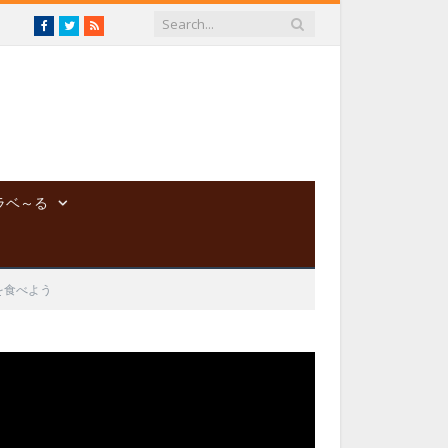
Facebook
Twitter
RSS
ラベ～る
を食べよう
動
画
プ
レ
ー