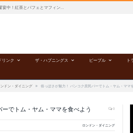
新宿高島屋にて、夢のポップアップ饗宴中！紅茶とパフェとマフィンと⭐︎～8/4
ドリンク
ザ・ハプニングス
ピープル
ト
»
ロンドン・ダイニング
俗っぽさが魅力！ バンコク庶民バーでトム・ヤム・ママ
バーでトム・ヤム・ママを食べよう
0
ロンドン・ダイニング