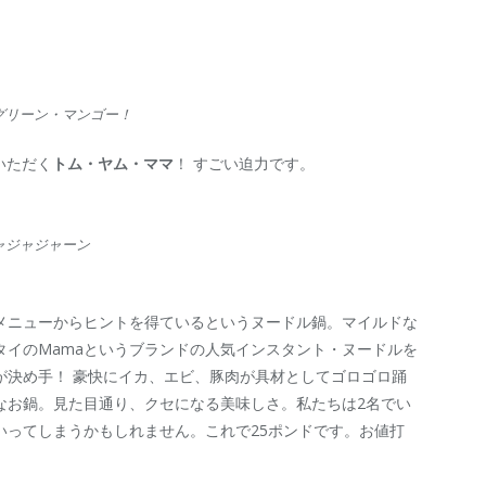
グリーン・マンゴー！
でいただく
トム・ヤム・ママ
！ すごい迫力です。
ャジャジャーン
メニューからヒントを得ているというヌードル鍋。マイルドな
タイのMamaというブランドの人気インスタント・ヌードルを
が決め手！ 豪快にイカ、エビ、豚肉が具材としてゴロゴロ踊
なお鍋。見た目通り、クセになる美味しさ。私たちは2名でい
いってしまうかもしれません。これで25ポンドです。お値打