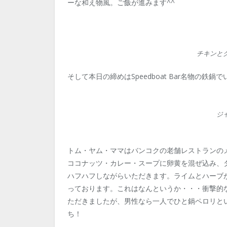
ーな和え物風。ご飯が進みます^^
チキンと
そして本日の締めはSpeedboat Bar名物の鉄鍋
ジ
トム・ヤム・ママはバンコクの老舗レストランの
ココナッツ・カレー・スープに卵黄を混ぜ込み、
ハフハフしながらいただきます。ライムとハーブ
っております。これはなんというか・・・衝撃的
ただきましたが、男性なら一人でひと鍋ペロリと
ち！