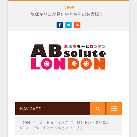
NEW!
玖保キリコが見た👀どちらのお犬様？
Facebook
Twitter
RSS
NAVIGATE
»
»
Home
フード＆ドリンク
ロンドン・ダイニン
»
グ
プルコギとナムルとマッコリと