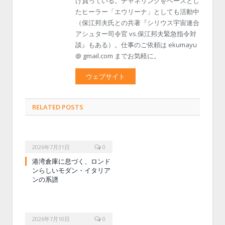
け負っている。チャネリングをベースとし
たヒーラー「エウリーナ」としても活動中
（保江邦夫氏との共著『シリウス宇宙連合
アシュター司令官 vs.保江邦夫緊急指令対
談』もある）。仕事のご依頼は ekumayu
@ gmail.com までお気軽に。
ウェブサイト
RELATED POSTS
2026年7月31日
0
港湾倉庫に息づく、ロンド
ンらしいモダン・イタリア
ンの系譜
2026年7月10日
0