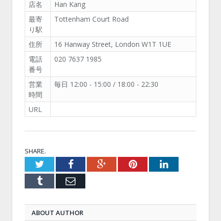
店名
Han Kang
最寄
Tottenham Court Road
り駅
住所
16 Hanway Street, London W1T 1UE
電話
020 7637 1985
番号
営業
毎日 12:00 - 15:00 / 18:00 - 22:30
時間
URL
SHARE.
Twitter
Facebook
Google+
Pinterest
LinkedIn
Tumblr
Email
ABOUT AUTHOR