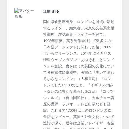
江國 まゆ
岡山県倉敷市出身。ロンドンを拠点に活動
するライター、編集者。東京の文芸系出版
社勤務、雑誌編集・ライターを経て、
1998年渡英。英系制作会社にて数多くの
日本語プロジェクトに関わった後、2009
年からフリーランス。2014年にイギリス
情報ウェブマガジン「あぶそる～とロンド
ン」を創設。食をはじめ英国の文化につい
て各種媒体に寄稿中。著書に『歩いてまわ
る小さなロンドン』（大和書房） 『ロン
ドンでしたい100のこと』『イギリスの飾
らないのに豊かな暮らし 365日』『コッツ
ウォルズ』（自由国民社）。カルチャー講
座の講師、ラジオ・テレビ出演なども経
験。これまで1700軒以上のロンドンの飲
食店をレビュー。英国の外食文化について
造詣が深く、近年は企業アドバイザーも請