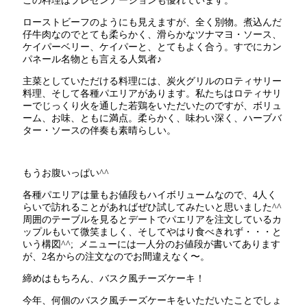
この料理はプレゼンテーションも優れています。
ローストビーフのようにも見えますが、全く別物。煮込んだ
仔牛肉なのでとても柔らかく、滑らかなツナマヨ・ソース、
ケイパーベリー、ケイパーと、とてもよく合う。すでにカン
パネール名物とも言える人気者♪
主菜としていただける料理には、炭火グリルのロティサリー
料理、そして各種パエリアがあります。私たちはロティサリ
ーでじっくり火を通した若鶏をいただいたのですが、ボリュ
ーム、お味、ともに満点。柔らかく、味わい深く、ハーブバ
ター・ソースの伴奏も素晴らしい。
もうお腹いっぱい^^
各種パエリアは量もお値段もハイボリュームなので、4人く
らいで訪れることがあればぜひ試してみたいと思いました^^
周囲のテーブルを見るとデートでパエリアを注文しているカ
ップルもいて微笑ましく、そしてやはり食べきれず・・・と
いう構図^^; メニューには一人分のお値段が書いてあります
が、2名からの注文なのでお間違えなく〜。
締めはもちろん、バスク風チーズケーキ！
今年、何個のバスク風チーズケーキをいただいたことでしょ