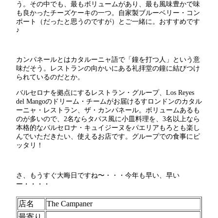
う。その中でも、最もボリュームがあり、最も風味豊かで味
も良かったチーズケーキの一つ。自家製ブルーベリー・コン
ポート（だったと思うのですが）とご一緒に。おすすめです
♪
カンパネールとはカタルーニャ語で「鐘を打つ人」という意
味だそう。レストランの向かいにある礼拝堂の鐘に結びつけ
られているのだとか。
バルセロナを拠点にするレストラン・グループ、Los Reyes
del Mangoのドリーム・チームがお届けるすロンドンのカタル
ーニャ・レストラン、ザ・カンパネール。ボリュームあるも
のが多いので、2名ならタパス風に小皿料理を、3名以上なら
本格的なバルセロナ・キュイジーヌをパエリアもろとも楽し
んでいただきたい、使えるお店です。グループでの食事にピ
ッタリ！
さ、もうすぐ大晦日ですね〜・・・今年も早い、早い
ー・・・・
店名
The Campaner
最寄り