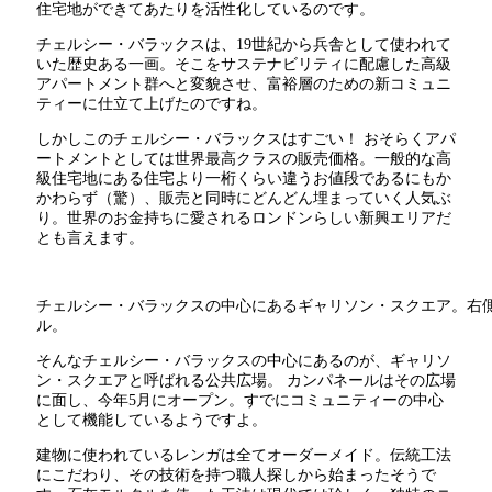
住宅地ができてあたりを活性化しているのです。
チェルシー・バラックスは、19世紀から兵舎として使われて
いた歴史ある一画。そこをサステナビリティに配慮した高級
アパートメント群へと変貌させ、富裕層のための新コミュニ
ティーに仕立て上げたのですね。
しかしこのチェルシー・バラックスはすごい！ おそらくアパ
ートメントとしては世界最高クラスの販売価格。一般的な高
級住宅地にある住宅より一桁くらい違うお値段であるにもか
かわらず（驚）、販売と同時にどんどん埋まっていく人気ぶ
り。世界のお金持ちに愛されるロンドンらしい新興エリアだ
とも言えます。
チェルシー・バラックスの中心にあるギャリソン・スクエア。右
ル。
そんなチェルシー・バラックスの中心にあるのが、ギャリソ
ン・スクエアと呼ばれる公共広場。 カンパネールはその広場
に面し、今年5月にオープン。すでにコミュニティーの中心
として機能しているようですよ。
建物に使われているレンガは全てオーダーメイド。伝統工法
にこだわり、その技術を持つ職人探しから始まったそうで