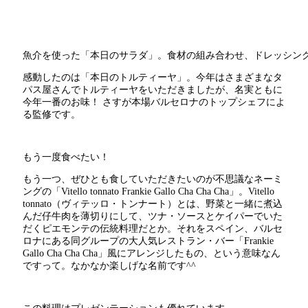
魚介を使った「本日のサラダ」。食材の組み合わせ、ドレッシン
感動したのは「本日のトルティーヤ」。今年はさまざまなタ
パス屋さんでトルティーヤをいただきましたが、名実ともに
今年一番のお味！ さすが本場バルセロナのトップシェフによ
る監修です。
もう一度食べたい！
もう一つ、ぜひとも食していただきたいのが不思議なネーミ
ングの「Vitello tonnato Frankie Gallo Cha Cha Cha」。Vitello
tonnato（ヴィテッロ・トンナート）とは、野菜と一緒に煮込
んだ仔牛肉を薄切りにして、ツナ・ソースとケイパーでいた
だくピエモンテの伝統料理だとか。それをスペイン、バルセ
ロナにある同グループの大人気レストラン・バー「Frankie
Gallo Cha Cha Cha」風にアレンジしたもの、という意味なん
ですって。なかなか楽しげな名前です^^