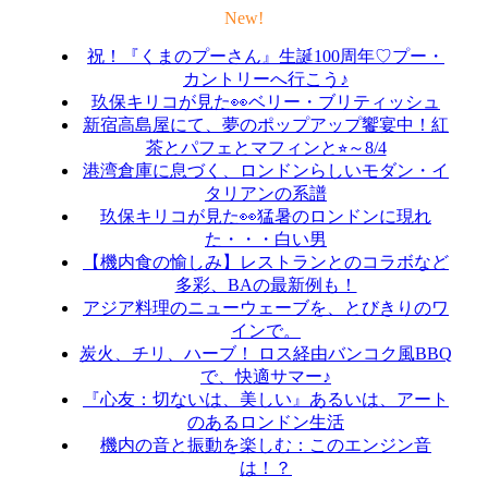
New!
祝！『くまのプーさん』生誕100周年♡プー・
カントリーへ行こう♪
玖保キリコが見た👀ベリー・ブリティッシュ
新宿高島屋にて、夢のポップアップ饗宴中！紅
茶とパフェとマフィンと⭐︎～8/4
港湾倉庫に息づく、ロンドンらしいモダン・イ
タリアンの系譜
玖保キリコが見た👀猛暑のロンドンに現れ
た・・・白い男
【機内食の愉しみ】レストランとのコラボなど
多彩、BAの最新例も！
アジア料理のニューウェーブを、とびきりのワ
インで。
炭火、チリ、ハーブ！ ロス経由バンコク風BBQ
で、快適サマー♪
『心友：切ないは、美しい』あるいは、アート
のあるロンドン生活
機内の音と振動を楽しむ：このエンジン音
は！？