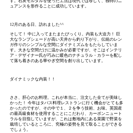
す。石灰モルタルを使った工法は現代では珍しく、独特のニ
ュアンスを形作ることに成功しています。
12月のある日、訪れました^^
そして！ 中に入ってまたまたびっくり。内装も大迫力！ 巨
大なランプシェードが高い天井から釣り下がり、伝統のレン
ガ作りのシンプルな空間にダイナミズムをもたらしていま
す。大きな空間だけに温かみが必要ですが、そこはインテリ
ア・デザイナー氏が巧みに暖色のナチュラル・カラーを配し
て落ち着きのある華やぎ空間を創り出しています。
ダイナミックな内装！！
ささ、肝心のお料理。これが本当に、注文した全てが美味し
かった！ 今年はタパス料理レストランに行く機会がとても多
かったのですが、その中で１、２を争う技術、お味。英国産
の最高級食材を使用することにこだわり、カーボンニュート
ラルを目指していますが、これは敷地内にある菜園で野菜を
栽培しているところに、究極の姿勢を見て取ることができる
でしょう。