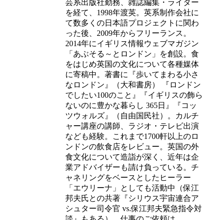
芸系出版社勤務、雑誌編集・ライター
を経て、1998年渡英。英系制作会社に
て数多くの日本語プロジェクトに関わ
った後、2009年からフリーランス。
2014年にイギリス情報ウェブマガジン
「あぶそる～とロンドン」を創設。食
をはじめ英国の文化について各種媒体
に寄稿中。著書に『歩いてまわる小さ
なロンドン』（大和書房） 『ロンドン
でしたい100のこと』『イギリスの飾ら
ないのに豊かな暮らし 365日』『コッ
ツウォルズ』（自由国民社）。カルチ
ャー講座の講師、ラジオ・テレビ出演
なども経験。これまで1700軒以上のロ
ンドンの飲食店をレビュー。英国の外
食文化について造詣が深く、近年は企
業アドバイザーも請け負っている。チ
ャネリングをベースとしたヒーラー
「エウリーナ」としても活動中（保江
邦夫氏との共著『シリウス宇宙連合ア
シュター司令官 vs.保江邦夫緊急指令対
談』もある）。仕事のご依頼は