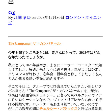
出
0
By
江國 まゆ
on
2023年12月30日
ロンドン・ダイニン
グ
The Campaner
ザ・カンパネール
今年も残すところあと2日。皆さんにとって、2023年はどん
な年だったでしょうか。
私にとって2023年後半は、まさにローラー・コースターの如
し！でした。毎週が飛ぶように過ぎ去り、気がつけば師走。
クリスマスが終わり、忘年会・新年会と称してまたしても人
と人が集まる熱い季節が続きます^^
そこで今日は、グループでぜひ訪れていただきたい新しいタ
パス屋さん「The Campaner / ザ・カンパネール」をご紹介。
場所は高級住宅街チェルシー。と言ってもベルグレイヴィア
に近いロケーションなので、ヴィクトリア駅からも歩いて行
ける距離です。ロンドナーもあまり気づいていないのです
が、この数年の間に
チェルシー・バラックス
と呼ばれる新興