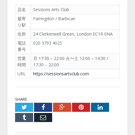
店名
Sessions Arts Club
最寄
Farringdon / Barbican
り駅
住所
24 Clerkenwell Green, London EC1R 0NA
電話
020 3793 4025
番号
営業
月 17:30 – 22:00 火〜土 12:00 – 14:30 /
時間
17:30 – 22:00
URL
https://sessionsartsclub.com
SHARE.
Twitter
Facebook
Google+
Pinterest
LinkedIn
Tumblr
Email