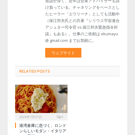
造詣が深く、近年は企業アドバイザーも請
け負っている。チャネリングをベースとし
たヒーラー「エウリーナ」としても活動中
（保江邦夫氏との共著『シリウス宇宙連合
アシュター司令官 vs.保江邦夫緊急指令対
談』もある）。仕事のご依頼は ekumayu
@ gmail.com までお気軽に。
ウェブサイト
RELATED POSTS
2026年7月31日
0
港湾倉庫に息づく、ロンド
ンらしいモダン・イタリア