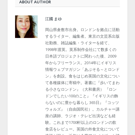
ABOUT AUTHOR
江國 まゆ
岡山県倉敷市出身。ロンドンを拠点に活動
するライター、編集者。東京の文芸系出版
社勤務、雑誌編集・ライターを経て、
1998年渡英。英系制作会社にて数多くの
日本語プロジェクトに関わった後、2009
年からフリーランス。2014年にイギリス
情報ウェブマガジン「あぶそる～とロンド
ン」を創設。食をはじめ英国の文化につい
て各種媒体に寄稿中。著書に『歩いてまわ
る小さなロンドン』（大和書房） 『ロン
ドンでしたい100のこと』『イギリスの飾
らないのに豊かな暮らし 365日』『コッツ
ウォルズ』（自由国民社）。カルチャー講
座の講師、ラジオ・テレビ出演なども経
験。これまで1700軒以上のロンドンの飲
食店をレビュー。英国の外食文化について