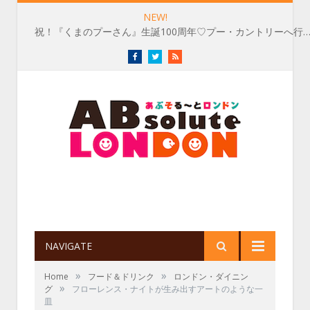
NEW!
祝！『くまのプーさん』生誕100周年♡プー・カントリーへ行
Facebook
Twitter
RSS
NAVIGATE
»
»
Home
フード＆ドリンク
ロンドン・ダイニン
»
グ
フローレンス・ナイトが生み出すアートのような一
皿