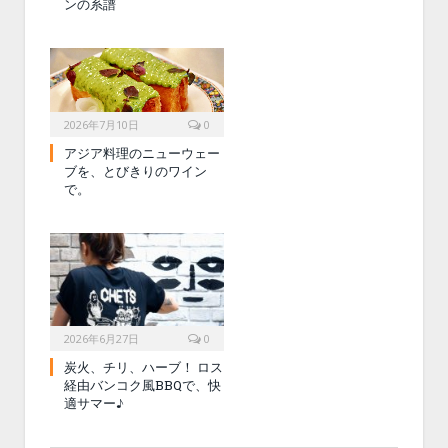
ンの系譜
2026年7月10日
0
アジア料理のニューウェー
ブを、とびきりのワイン
で。
2026年6月27日
0
炭火、チリ、ハーブ！ ロス
経由バンコク風BBQで、快
適サマー♪