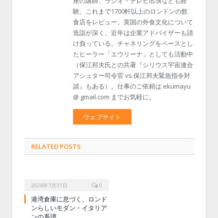
座の講師、ラジオ・テレビ出演なども経
験。これまで1700軒以上のロンドンの飲
食店をレビュー。英国の外食文化について
造詣が深く、近年は企業アドバイザーも請
け負っている。チャネリングをベースとし
たヒーラー「エウリーナ」としても活動中
（保江邦夫氏との共著『シリウス宇宙連合
アシュター司令官 vs.保江邦夫緊急指令対
談』もある）。仕事のご依頼は ekumayu
@ gmail.com までお気軽に。
ウェブサイト
RELATED POSTS
2026年7月31日
0
港湾倉庫に息づく、ロンド
ンらしいモダン・イタリア
ンの系譜