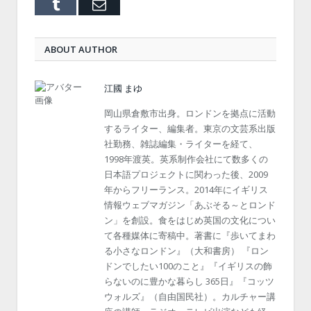
Tumblr
Email
ABOUT AUTHOR
江國 まゆ
岡山県倉敷市出身。ロンドンを拠点に活動
するライター、編集者。東京の文芸系出版
社勤務、雑誌編集・ライターを経て、
1998年渡英。英系制作会社にて数多くの
日本語プロジェクトに関わった後、2009
年からフリーランス。2014年にイギリス
情報ウェブマガジン「あぶそる～とロンド
ン」を創設。食をはじめ英国の文化につい
て各種媒体に寄稿中。著書に『歩いてまわ
る小さなロンドン』（大和書房） 『ロン
ドンでしたい100のこと』『イギリスの飾
らないのに豊かな暮らし 365日』『コッツ
ウォルズ』（自由国民社）。カルチャー講