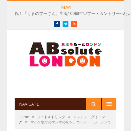
NEW!
祝！『くまのプーさん』生誕100周年♡プー・カントリーへ行
Facebook
Twitter
RSS
NAVIGATE
»
»
Home
フード＆ドリンク
ロンドン・ダイニン
»
グ
マルケ地方のマンマの味を、コベント・ガーデンで