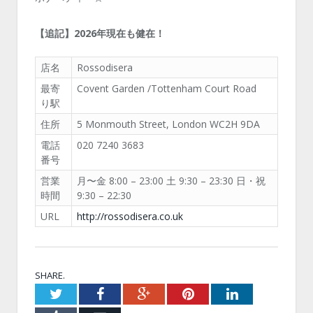
【追記】2026年現在も健在！
店名
Rossodisera
最寄
Covent Garden /Tottenham Court Road
り駅
住所
5 Monmouth Street, London WC2H 9DA
電話
020 7240 3683
番号
営業
月〜金 8:00 – 23:00 土 9:30 – 23:30 日・祝
時間
9:30 – 22:30
URL
http://rossodisera.co.uk
SHARE.
Twitter
Facebook
Google+
Pinterest
LinkedIn