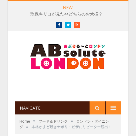
NEW!
玖保キリコが見た👀どちらのお犬様？
Facebook
Twitter
RSS
NAVIGATE
»
»
Home
フード＆ドリンク
ロンドン・ダイニン
»
グ
本格かまど焼きナポリ・ピザにリピーター続出！