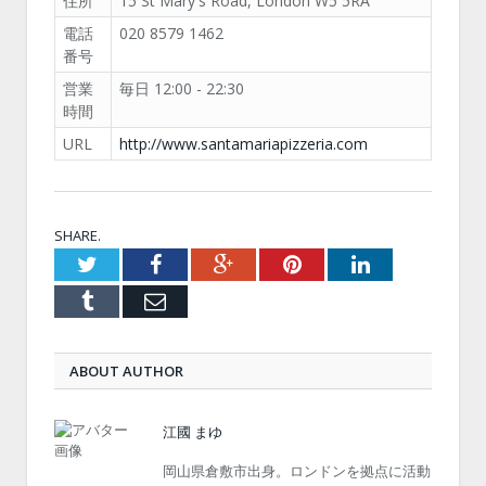
住所
15 St Mary's Road, London W5 5RA
電話
020 8579 1462
番号
営業
毎日 12:00 - 22:30
時間
URL
http://www.santamariapizzeria.com
SHARE.
Twitter
Facebook
Google+
Pinterest
LinkedIn
Tumblr
Email
ABOUT AUTHOR
江國 まゆ
岡山県倉敷市出身。ロンドンを拠点に活動