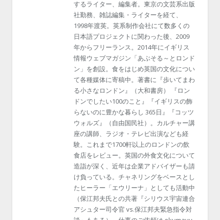
するライター、編集者。東京の文芸系出版
社勤務、雑誌編集・ライターを経て、
1998年渡英。英系制作会社にて数多くの
日本語プロジェクトに関わった後、2009
年からフリーランス。2014年にイギリス
情報ウェブマガジン「あぶそる～とロンド
ン」を創設。食をはじめ英国の文化につい
て各種媒体に寄稿中。著書に『歩いてまわ
る小さなロンドン』（大和書房） 『ロン
ドンでしたい100のこと』『イギリスの飾
らないのに豊かな暮らし 365日』『コッツ
ウォルズ』（自由国民社）。カルチャー講
座の講師、ラジオ・テレビ出演なども経
験。これまで1700軒以上のロンドンの飲
食店をレビュー。英国の外食文化について
造詣が深く、近年は企業アドバイザーも請
け負っている。チャネリングをベースとし
たヒーラー「エウリーナ」としても活動中
（保江邦夫氏との共著『シリウス宇宙連合
アシュター司令官 vs.保江邦夫緊急指令対
談』もある）。仕事のご依頼は ekumayu