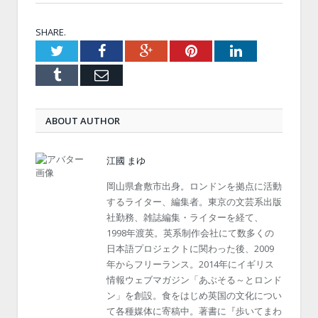
SHARE.
Twitter
Facebook
Google+
Pinterest
LinkedIn
Tumblr
Email
ABOUT AUTHOR
江國 まゆ
岡山県倉敷市出身。ロンドンを拠点に活動
するライター、編集者。東京の文芸系出版
社勤務、雑誌編集・ライターを経て、
1998年渡英。英系制作会社にて数多くの
日本語プロジェクトに関わった後、2009
年からフリーランス。2014年にイギリス
情報ウェブマガジン「あぶそる～とロンド
ン」を創設。食をはじめ英国の文化につい
て各種媒体に寄稿中。著書に『歩いてまわ