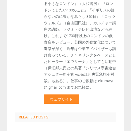
る小さなロンドン』（大和書房） 『ロン
ドンでしたい100のこと』『イギリスの飾
らないのに豊かな暮らし 365日』『コッツ
ウォルズ』（自由国民社）。カルチャー講
座の講師、ラジオ・テレビ出演なども経
験。これまで1700軒以上のロンドンの飲
食店をレビュー。英国の外食文化について
造詣が深く、近年は企業アドバイザーも請
け負っている。チャネリングをベースとし
たヒーラー「エウリーナ」としても活動中
（保江邦夫氏との共著『シリウス宇宙連合
アシュター司令官 vs.保江邦夫緊急指令対
談』もある）。仕事のご依頼は ekumayu
@ gmail.com までお気軽に。
ウェブサイト
RELATED POSTS