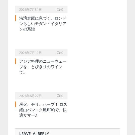
2026年7月31日
0
港湾倉庫に息づく、ロンド
ンらしいモダン・イタリア
ンの系譜
2026年7月10日
0
アジア料理のニューウェー
ブを、とびきりのワイン
で。
2026年6月27日
0
炭火、チリ、ハーブ！ ロス
経由バンコク風BBQで、快
適サマー♪
LEAVE A REPLY