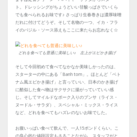
ト。ドレッシングがちょうどいい甘酸っぱさでいくら
でも食べられるお味です♪ さっぱり生春巻きは濃厚味噌
だれに付けてどうぞ。そして名物の一つ、イカ・フラ
イのバジル・ソース添えもここに来たらお忘れなく☆
どれを食べても普通に美味しい♪ 左上がエビかき揚げ
そして今回初めて食べてなかなか美味しかったのは、
スターターの中にある「Banh tom」。ほとんど「ベト
ナム風エビかき揚げ」と言っていい、日本のかき揚げ
に酷似した食べ物はサクサクに揚がっていていい感
じ。そしてマイルドなポーク入りのブンサ（ライス・
ヌードル・サラダ）、スペシャル・ミックス・ライス
など、どれを食べてもハズレのないお味でした。
お腹いっぱい食べて飲んで、一人15ポンドくらい。こ
の良心的な値段設定もさることながら、スタッフがと