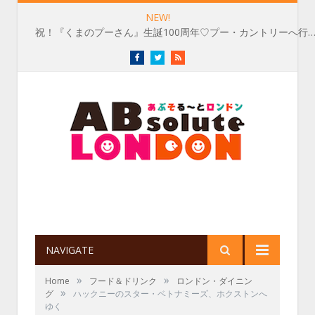
NEW!
祝！『くまのプーさん』生誕100周年♡プー・カントリーへ行
Facebook
Twitter
RSS
NAVIGATE
»
»
Home
フード＆ドリンク
ロンドン・ダイニン
»
グ
ハックニーのスター・ベトナミーズ、ホクストンへ
ゆく