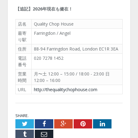
【追記】2026年現在も健在！
店名
Quality Chop House
最寄
Farringdon / Angel
り駅
住所
88-94 Farringdon Road, London EC1R 3EA
電話
020 7278 1452
番号
営業
月〜土 12:00 – 15:00 / 18:00 - 23:00 日
時間
12:00 – 16:00
URL
http://thequalitychophouse.com
SHARE.
Twitter
Facebook
Google+
Pinterest
LinkedIn
Tumblr
Email