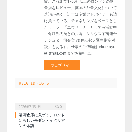
験。これまで1700軒以上のロンドンの飲
食店をレビュー。英国の外食文化について
造詣が深く、近年は企業アドバイザーも請
け負っている。チャネリングをベースとし
たヒーラー「エウリーナ」としても活動中
（保江邦夫氏との共著『シリウス宇宙連合
アシュター司令官 vs.保江邦夫緊急指令対
談』もある）。仕事のご依頼は ekumayu
@ gmail.com までお気軽に。
ウェブサイト
RELATED POSTS
2026年7月31日
0
港湾倉庫に息づく、ロンド
ンらしいモダン・イタリア
ンの系譜