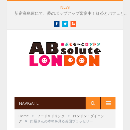
NEW!
新宿高島屋にて、夢のポップアップ饗宴中！紅茶とパフェとマフィンと⭐︎～8/4
Facebook
Twitter
RSS
NAVIGATE
»
»
Home
フード＆ドリンク
ロンドン・ダイニン
»
グ
肉屋さんの本領を見る英国ブラッセリー