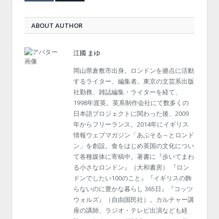
ABOUT AUTHOR
江國 まゆ
岡山県倉敷市出身。ロンドンを拠点に活動
するライター、編集者。東京の文芸系出版
社勤務、雑誌編集・ライターを経て、
1998年渡英。英系制作会社にて数多くの
日本語プロジェクトに関わった後、2009
年からフリーランス。2014年にイギリス
情報ウェブマガジン「あぶそる～とロンド
ン」を創設。食をはじめ英国の文化につい
て各種媒体に寄稿中。著書に『歩いてまわ
る小さなロンドン』（大和書房） 『ロン
ドンでしたい100のこと』『イギリスの飾
らないのに豊かな暮らし 365日』『コッツ
ウォルズ』（自由国民社）。カルチャー講
座の講師、ラジオ・テレビ出演なども経