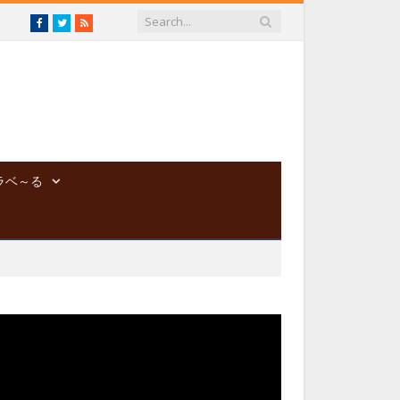
Facebook
Twitter
RSS
ラベ～る
動
画
プ
レ
ー