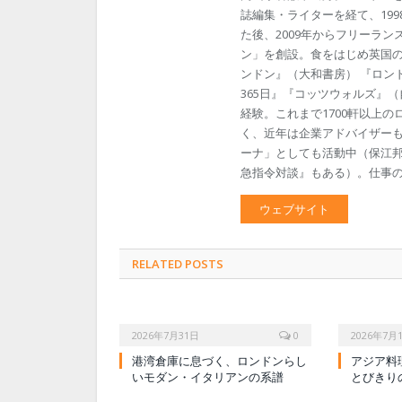
誌編集・ライターを経て、19
た後、2009年からフリーラン
ン」を創設。食をはじめ英国
ンドン』（大和書房） 『ロン
365日』『コッツウォルズ』
経験。これまで1700軒以上
く、近年は企業アドバイザー
ーナ」としても活動中（保江邦
急指令対談』もある）。仕事のご依頼
ウェブサイト
RELATED POSTS
2026年7月31日
0
2026年7月
港湾倉庫に息づく、ロンドンらし
アジア料
いモダン・イタリアンの系譜
とびきり