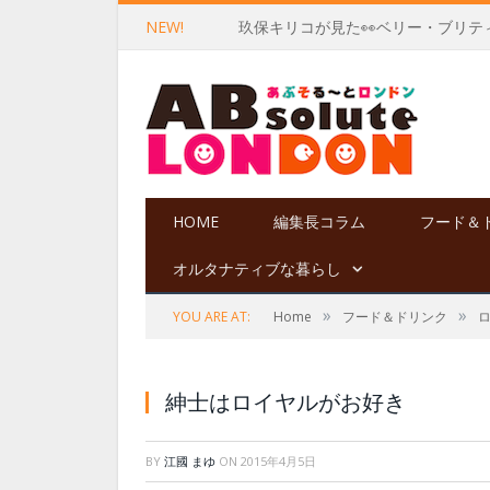
NEW!
玖保キリコが見た👀ベリー・ブリテ
HOME
編集長コラム
フード＆
オルタナティブな暮らし
»
»
YOU ARE AT:
Home
フード＆ドリンク
紳士はロイヤルがお好き
BY
江國 まゆ
ON
2015年4月5日