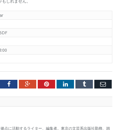
かもしれません。
ar
 6DF
3:00
tter
Facebook
Google+
Pinterest
LinkedIn
Tumblr
Email
を拠点に活動するライター、編集者。東京の文芸系出版社勤務、雑