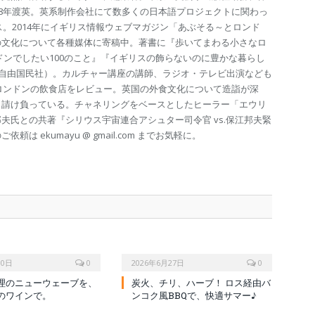
98年渡英。英系制作会社にて数多くの日本語プロジェクトに関わっ
ス。2014年にイギリス情報ウェブマガジン「あぶそる～とロンド
の文化について各種媒体に寄稿中。著書に『歩いてまわる小さなロ
ドンでしたい100のこと』『イギリスの飾らないのに豊かな暮らし
（自由国民社）。カルチャー講座の講師、ラジオ・テレビ出演なども
のロンドンの飲食店をレビュー。英国の外食文化について造詣が深
も請け負っている。チャネリングをベースとしたヒーラー「エウリ
夫氏との共著『シリウス宇宙連合アシュター司令官 vs.保江邦夫緊
は ekumayu @ gmail.com までお気軽に。
10日
0
2026年6月27日
0
理のニューウェーブを、
炭火、チリ、ハーブ！ ロス経由バ
のワインで。
ンコク風BBQで、快適サマー♪