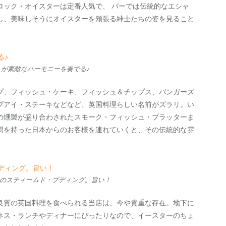
ロック・オイスターは定番人気で、 バーでは伝統的なエシャ
し、美味しそうにオイスターを頬張る紳士たちの姿を見ること
が素敵なハーモニーを奏でる♪
プ、フィッシュ・ケーキ、フィッシュ＆チップス、バンガーズ
ブアイ・ステーキなどなど、英国料理らしい名前がズラリ。い
の燻製が盛り合わされたスモーク・フィッシュ・プラッターま
問を持った日本からのお客様を連れていくと、その伝統的な雰
のスティームド・プディング。旨い！
良質の英国料理を食べられる当店は、今や貴重な存在。地下に
ネス・ランチやディナーにぴったりなので、イースターのちょ