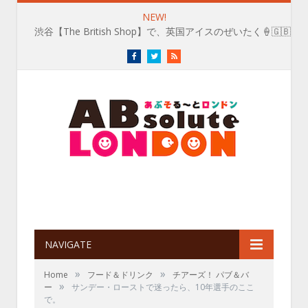
NEW!
渋谷【The British Shop】で、英国アイスのぜいたく🍦🇬🇧
Facebook
Twitter
RSS
NAVIGATE
»
»
Home
フード＆ドリンク
チアーズ！ パブ＆バ
»
ー
サンデー・ローストで迷ったら、10年選手のここ
で。