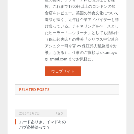
験。これまで1700軒以上のロンドンの飲
食店をレビュー。英国の外食文化について
造詣が深く、近年は企業アドバイザーも請
け負っている。チャネリングをベースとし
たヒーラー「エウリーナ」としても活動中
（保江邦夫氏との共著『シリウス宇宙連合
アシュター司令官 vs.保江邦夫緊急指令対
談』もある）。仕事のご依頼は ekumayu
@ gmail.com までお気軽に。
ウェブサイト
RELATED POSTS
2026年3月7日
0
ムードありき。イマドキの
パブ必勝法って？