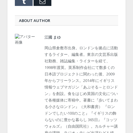
Tumblr
Email
ABOUT AUTHOR
江國 まゆ
岡山県倉敷市出身。ロンドンを拠点に活動
するライター、編集者。東京の文芸系出版
社勤務、雑誌編集・ライターを経て、
1998年渡英。英系制作会社にて数多くの
日本語プロジェクトに関わった後、2009
年からフリーランス。2014年にイギリス
情報ウェブマガジン「あぶそる～とロンド
ン」を創設。食をはじめ英国の文化につい
て各種媒体に寄稿中。著書に『歩いてまわ
る小さなロンドン』（大和書房） 『ロン
ドンでしたい100のこと』『イギリスの飾
らないのに豊かな暮らし 365日』『コッツ
ウォルズ』（自由国民社）。カルチャー講
座の講師、ラジオ・テレビ出演なども経