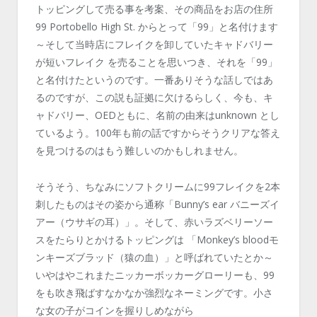
トッピングして売る事を考案、その商品をお店の住所
99 Portobello High St. からとって「99」と名付けます
～そして当時店にフレイクを卸していたキャドバリー
が短いフレイク を売ることを思いつき、それを「99」
と名付けたというのです。一番ありそうな話しではあ
るのですが、この説も証拠に欠けるらしく、今も、キ
ャドバリー、OEDともに、名前の由来はunknown とし
ているよう。100年も前の話ですからそうクリアな答え
を見つけるのはもう難しいのかもしれません。
そうそう、ちなみにソフトクリームに99フレイクを2本
刺したものはその姿から通称「Bunny’s ear バニーズイ
アー（ウサギの耳）」。そして、赤いラズベリーソー
スをたらりとかけるトッピングは 「Monkey’s bloodモ
ンキーズブラッド（猿の血）」と呼ばれていたとか～
いやはやこれまたニッカーボッカーグローリーも、99
をも吹き飛ばすなかなか強烈なネーミングです。小さ
な女の子がコインを握りしめながら