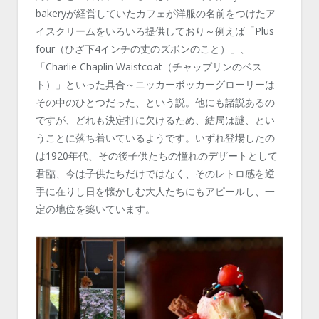
bakeryが経営していたカフェが洋服の名前をつけたア
イスクリームをいろいろ提供しており～例えば「Plus
four（ひざ下4インチの丈のズボンのこと）」、
「Charlie Chaplin Waistcoat（チャップリンのベス
ト）」といった具合～ニッカーボッカーグローリーは
その中のひとつだった、という説。他にも諸説あるの
ですが、どれも決定打に欠けるため、結局は謎、とい
うことに落ち着いているようです。いずれ登場したの
は1920年代、その後子供たちの憧れのデザートとして
君臨、今は子供たちだけではなく、そのレトロ感を逆
手に在りし日を懐かしむ大人たちにもアピールし、一
定の地位を築いています。