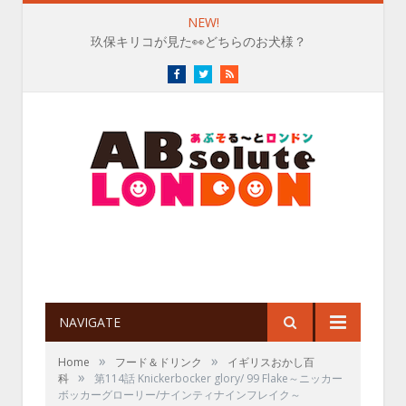
NEW!
玖保キリコが見た👀どちらのお犬様？
Facebook
Twitter
RSS
NAVIGATE
»
»
Home
フード＆ドリンク
イギリスおかし百
»
科
第114話 Knickerbocker glory/ 99 Flake～ニッカー
ボッカーグローリー/ナインティナインフレイク～