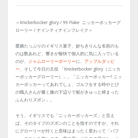
＜Knickerbocker glory / 99 Flake ニッカーボッカーグ
ローリー / ナインティナインフレイク＞
愛嬌たっぷりのイギリス菓子、妙ちきりんな名前のも
のは数あれど、響きが愉快で個人的に気に入っている
のが、
ジャムローリーポーリー
に、
アップルダッピ
ー
、そして今日の主役 「Knickerbocker glory（ニッカ
ーボッカーグローリー）」。「ニッカーボッカー? ニッ
カーボッカーってあれでしょ、ゴルフをする時やとび
の職人さんが履く膝の下辺りで裾がきゅっと締まった
ふんわりズボン」。
そう、イギリスでも「ニッカーボッカーズ」と言え
ば、そのタイプのズボンのことを指すのですが、それ
にグローリーが付くと意味はまったく変わって「パフ