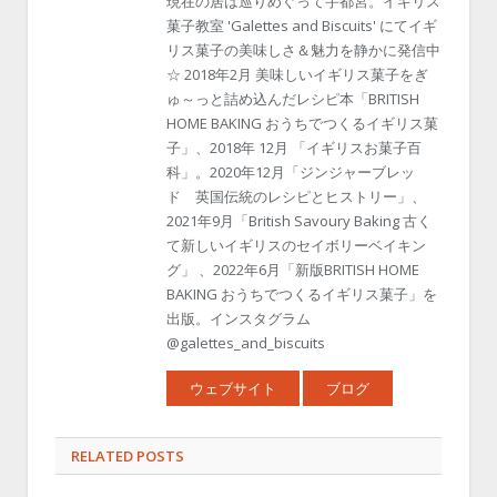
現在の居は巡りめぐって宇都宮。イギリス
菓子教室 'Galettes and Biscuits' にてイギ
リス菓子の美味しさ＆魅力を静かに発信中
☆ 2018年2月 美味しいイギリス菓子をぎ
ゅ～っと詰め込んだレシピ本「BRITISH
HOME BAKING おうちでつくるイギリス菓
子」、2018年 12月 「イギリスお菓子百
科」。2020年12月「ジンジャーブレッ
ド 英国伝統のレシピとヒストリー」、
2021年9月「British Savoury Baking 古く
て新しいイギリスのセイボリーベイキン
グ」 、2022年6月「新版BRITISH HOME
BAKING おうちでつくるイギリス菓子」を
出版。インスタグラム
@galettes_and_biscuits
ウェブサイト
ブログ
RELATED POSTS