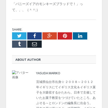
「バニーズイアのモンキーズブラッドで！」っ
て、、、（＾＾;）
SHARE.
Twitter
Facebook
Google+
Pinterest
LinkedIn
Tumblr
Email
ABOUT AUTHOR
YASUDA MARIKO
宮城県仙台市出身☆ ２００８～２０１２
年イギリスにてイギリス文化＆イギリス菓
子を大吸収するかたわら、日本で主催して
いたお菓子教室をつづけていたところ、あ
ぶそる～とロンドンの編集長に出会う。