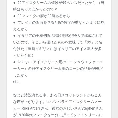
● 99アイスクリームの値段が99ペンスだったから （当
時はもっと安かったので ×）
● 99フレイクの層が99層あるから
● フレイクの断面を見ると9の数字が重なったように見
えるから
● イタリアの王様側近の精鋭部隊が99人で構成されて
いたので、そこから優れたものを意味して「99」と名
付けた（当時イギリスにはイタリアのアイス職人が多
くいたため）
● Askeys（アイスクリーム用のコーン＆ウエファーメ
ーカー）の99アイスクリーム用のコーンの品番が99だ
ったから
etc…
などと諸説流れる中、ある日スコットランドからこん
な声が上がります。エジンバラのアイスクリームメー
カー Rudi Arcari さん、彼女のおじいさんStephenさん
が1920年代フレイクを半分に折ってソフトクリームに