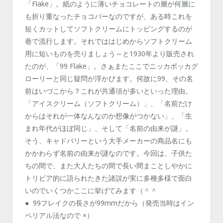
「Flake」。紙のように薄いチョコレートの層が何層に
も折り重なったチョコバーなのですが、ある時これを
短くカットしてソフトクリームにトッピングするのが
巷で流行します。それでははじめからソフトクリーム
用に短いものを売りましょう～と1930年より販売され
たのが、「99 Flake」。さぁまたここでニッカボッカグ
ローリーと同じ疑問が浮かびます。何故に99、その名
前はいづこから？これが共通項が多いといった理由。
「アイスクリーム（ソフトクリーム）」、「名前だけ
からはそれが一体なんなのか想像がつかない」、「生
まれ年代がほぼ同じ」、そして「名前の由来が謎」。
そう、キャドバリーという大手メーカーの商品名にも
かかわらず名前の由来が謎なのです。今回は、子供た
ちの間で、また大人たちの間で長い間まことしやかに
トリビア的に語られたきた諸説が実に多種多様で面白
いのでいくつかここに挙げてみます（＾＾
● 99フレイクの長さが99mmだから（発売当時はイン
ペリアル法なので ×）