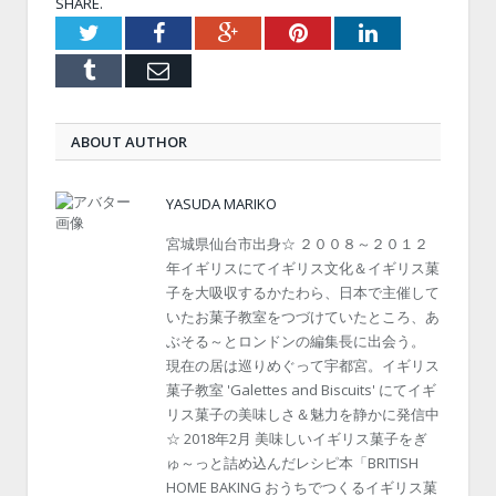
SHARE.
Twitter
Facebook
Google+
Pinterest
LinkedIn
Tumblr
Email
ABOUT AUTHOR
YASUDA MARIKO
宮城県仙台市出身☆ ２００８～２０１２
年イギリスにてイギリス文化＆イギリス菓
子を大吸収するかたわら、日本で主催して
いたお菓子教室をつづけていたところ、あ
ぶそる～とロンドンの編集長に出会う。
現在の居は巡りめぐって宇都宮。イギリス
菓子教室 'Galettes and Biscuits' にてイギ
リス菓子の美味しさ＆魅力を静かに発信中
☆ 2018年2月 美味しいイギリス菓子をぎ
ゅ～っと詰め込んだレシピ本「BRITISH
HOME BAKING おうちでつくるイギリス菓