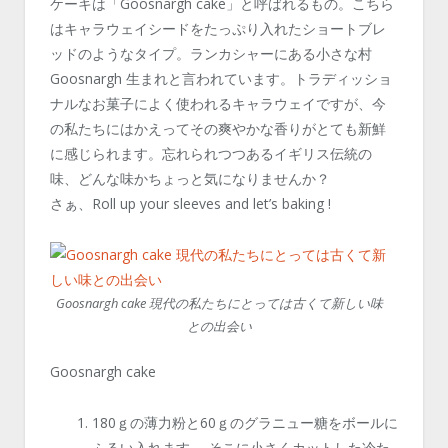
ケーキは「Goosnargh cake」と呼ばれるもの。こちら
はキャラウェイシードをたっぷり入れたショートブレ
ッドのようなタイプ。ランカシャーにある小さな村
Goosnargh 生まれと言われています。トラディッショ
ナルなお菓子によく使われるキャラウェイですが、今
の私たちにはかえってその爽やかな香りがとても新鮮
に感じられます。忘れられつつあるイギリス伝統の
味、どんな味かちょっと気になりませんか？
さぁ、Roll up your sleeves and let’s baking !
Goosnargh cake 現代の私たちにとっては古くて新しい味
との出会い
Goosnargh cake
180ｇの薄力粉と60ｇのグラニュー糖をボールに
ふるい入れます。 そこに小さくカットした冷た