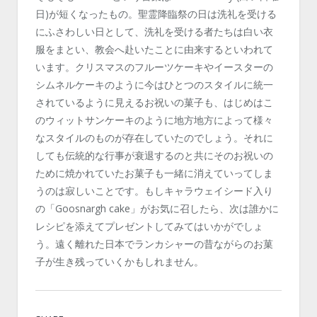
日)が短くなったもの。聖霊降臨祭の日は洗礼を受ける
にふさわしい日として、洗礼を受ける者たちは白い衣
服をまとい、教会へ赴いたことに由来するといわれて
います。クリスマスのフルーツケーキやイースターの
シムネルケーキのように今はひとつのスタイルに統一
されているように見えるお祝いの菓子も、はじめはこ
のウィットサンケーキのように地方地方によって様々
なスタイルのものが存在していたのでしょう。それに
しても伝統的な行事が衰退するのと共にそのお祝いの
ために焼かれていたお菓子も一緒に消えていってしま
うのは寂しいことです。もしキャラウェイシード入り
の「Goosnargh cake」がお気に召したら、次は誰かに
レシピを添えてプレゼントしてみてはいかがでしょ
う。遠く離れた日本でランカシャーの昔ながらのお菓
子が生き残っていくかもしれません。