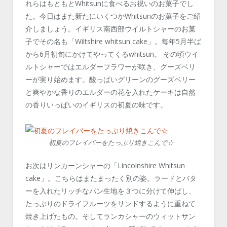
れらはもともとWhitsunに食べるお祝いのお菓子でし
た。今日はまた新たにいくつかWhitsunのお菓子をご紹
介しましょう。イギリス南西部ウイルトシャーのお菓
子でその名も「Wiltshire whitsun cake」。毎年5月半ば
から6月初旬にかけてやってくるwhitsun。 その頃ウイ
ルトシャーではエルダーフラワーが咲き、グーズベリ
ーが実り始めます。酸っぱいグリーンのグーズベリー
と爽やかな香りのエルダーの花を入れたケーキは自然
の香りいっぱいのイギリスの初夏の味です。
初夏のフレイバーをたっぷり焼きこんで☆
お次はリンカーンシャーの「Lincolnshire Whitsun
cake」。こちらはまたまったく別の姿。ラードとバタ
ーを入れたリッチなパン生地を３つに分けて伸ばし、
たっぷりのドライフルーツをサンドするように重ねて
焼き上げたもの。そしてランカシャーのウィットサン