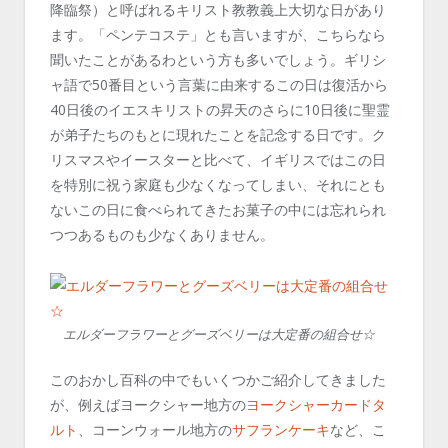
降臨祭）と呼ばれるキリスト教教義上大切な日があり
ます。「ペンテコステ」とも言いますが、こちらなら
聞いたことがあるわという方も多いでしょう。ギリシ
ャ語で50番目という言葉に由来するこの日は復活から
40日後のイエスキリストの昇天のさらに10日後に聖霊
が弟子たちのもとに現れたことを記念する日です。ク
リスマスやイースターと比べて、イギリスではこの日
を特別に祝う家庭も少なくなってしまい、それにとも
ないこの日に食べられてきたお菓子の中には忘れられ
つつあるものも少なくありません。
エルダーフラワーとグーズベリーは大定番の組合せ☆
このおかし百科の中でもいくつかご紹介してきました
が、例えばヨークシャー地方の
ヨークシャーカードタ
ルト
、コーンウォール地方の
サフランケーキ
など、こ