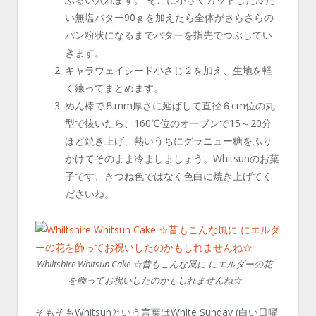
い無塩バター90ｇを加えたら全体がさらさらの
パン粉状になるまでバターを指先でつぶしてい
きます。
キャラウェイシード小さじ２を加え、生地を軽
く練ってまとめます。
めん棒で５mm厚さに延ばして直径６cm位の丸
型で抜いたら、160℃位のオーブンで15～20分
ほど焼き上げ、熱いうちにグラニュー糖をふり
かけてそのまま冷ましましょう。Whitsunのお菓
子です、きつね色ではなく色白に焼き上げてく
ださいね。
Whiltshire Whitsun Cake ☆昔もこんな風に にエルダーの花
を飾ってお祝いしたのかもしれませんね☆
そもそもWhitsunという言葉はWhite Sunday (白い日曜