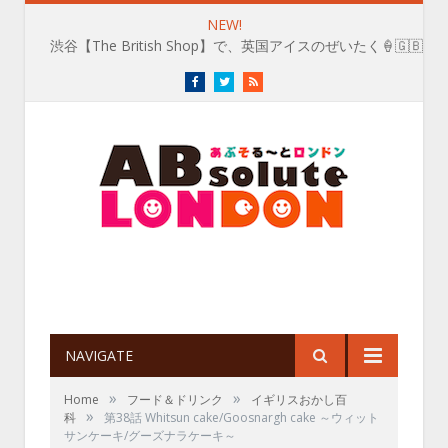
NEW!
渋谷【The British Shop】で、英国アイスのぜいたく🍦🇬🇧
Facebook
Twitter
RSS
NAVIGATE
»
»
Home
フード＆ドリンク
イギリスおかし百
»
科
第38話 Whitsun cake/Goosnargh cake ～ウィット
サンケーキ/グーズナラケーキ～