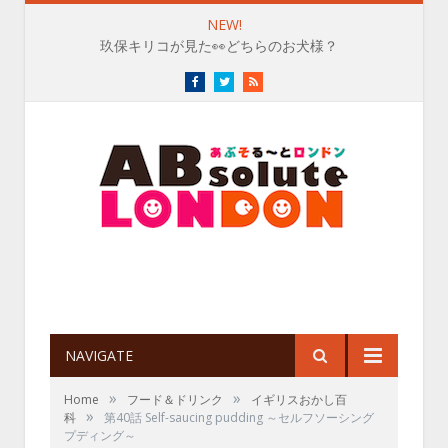
NEW!
玖保キリコが見た👀どちらのお犬様？
Facebook
Twitter
RSS
NAVIGATE
»
»
Home
フード＆ドリンク
イギリスおかし百
»
科
第40話 Self-saucing pudding ～セルフソーシング
プディング～