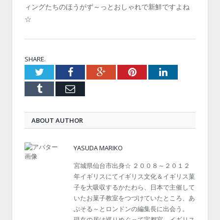
ィングたちのほうがず～っとおしゃれで新鮮ですよね
☆
SHARE.
Twitter
Facebook
Google+
Pinterest
LinkedIn
Tumblr
Email
ABOUT AUTHOR
YASUDA MARIKO
宮城県仙台市出身☆ ２００８～２０１２
年イギリスにてイギリス文化＆イギリス菓
子を大吸収するかたわら、日本で主催して
いたお菓子教室をつづけていたところ、あ
ぶそる～とロンドンの編集長に出会う。
現在の居は巡りめぐって宇都宮。イギリス