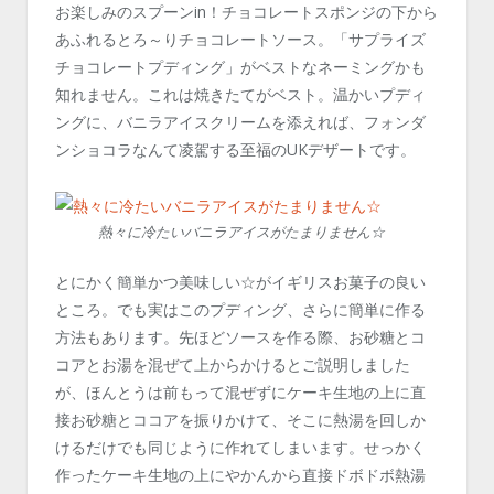
お楽しみのスプーンin！チョコレートスポンジの下から
あふれるとろ～りチョコレートソース。「サプライズ
チョコレートプディング」がベストなネーミングかも
知れません。これは焼きたてがベスト。温かいプディ
ングに、バニラアイスクリームを添えれば、フォンダ
ンショコラなんて凌駕する至福のUKデザートです。
熱々に冷たいバニラアイスがたまりません☆
とにかく簡単かつ美味しい☆がイギリスお菓子の良い
ところ。でも実はこのプディング、さらに簡単に作る
方法もあります。先ほどソースを作る際、お砂糖とコ
コアとお湯を混ぜて上からかけるとご説明しました
が、ほんとうは前もって混ぜずにケーキ生地の上に直
接お砂糖とココアを振りかけて、そこに熱湯を回しか
けるだけでも同じように作れてしまいます。せっかく
作ったケーキ生地の上にやかんから直接ドボドボ熱湯