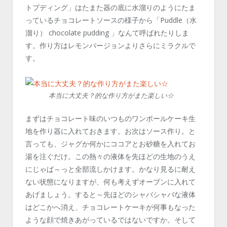
トプディング」はたまた器の底に水溜りのようにたま
っているチョコレートソースの様子から「Puddle（水
溜り） chocolate pudding 」なんて呼ばれたりしま
す。作り方はレモンバージョンよりさらにミラクルで
す。
本当に大丈夫？的な作り方がまた楽しい☆
まずはチョコレート味のいつものワンボールケーキ生
地を作り器に入れておきます。お次はソース作り。と
言っても、ジャグか何かにココアとお砂糖を入れてお
湯を注ぐだけ。この熱々の液体を先ほどの生地のうえ
にじゃば～っと全部流しかけます。かなり見るに耐え
ない状態になりますが、何も考えずオーブンに入れて
あげましょう。すると～先ほどのシャバシャバな液体
はどこかへ消え、チョコレートケーキが何事もなった
ような顔で焼きあがっているではないですか。そして