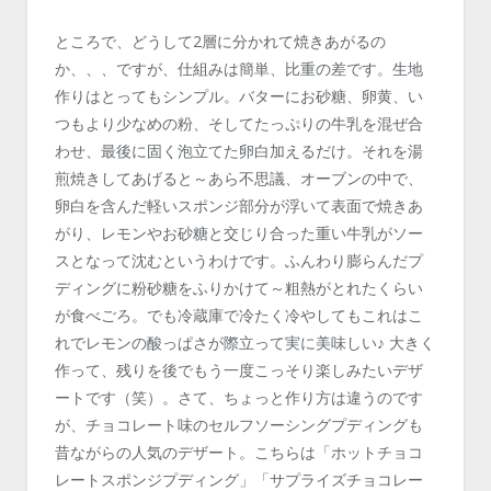
ところで、どうして2層に分かれて焼きあがるの
か、、、ですが、仕組みは簡単、比重の差です。生地
作りはとってもシンプル。バターにお砂糖、卵黄、い
つもより少なめの粉、そしてたっぷりの牛乳を混ぜ合
わせ、最後に固く泡立てた卵白加えるだけ。それを湯
煎焼きしてあげると～あら不思議、オーブンの中で、
卵白を含んだ軽いスポンジ部分が浮いて表面で焼きあ
がり、レモンやお砂糖と交じり合った重い牛乳がソー
スとなって沈むというわけです。ふんわり膨らんだプ
ディングに粉砂糖をふりかけて～粗熱がとれたくらい
が食べごろ。でも冷蔵庫で冷たく冷やしてもこれはこ
れでレモンの酸っぱさが際立って実に美味しい♪ 大きく
作って、残りを後でもう一度こっそり楽しみたいデザ
ートです（笑）。さて、ちょっと作り方は違うのです
が、チョコレート味のセルフソーシングプディングも
昔ながらの人気のデザート。こちらは「ホットチョコ
レートスポンジプディング」「サプライズチョコレー