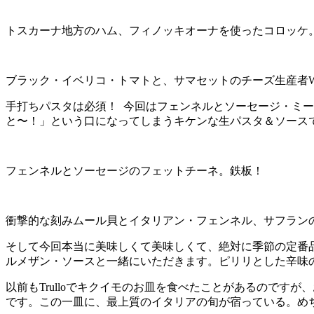
トスカーナ地方のハム、フィノッキオーナを使ったコロッケ
ブラック・イベリコ・トマトと、サマセットのチーズ生産者We
手打ちパスタは必須！ 今回はフェンネルとソーセージ・ミ
と〜！」という口になってしまうキケンな生パスタ＆ソースです
フェンネルとソーセージのフェットチーネ。鉄板！
衝撃的な刻みムール貝とイタリアン・フェンネル、サフラン
そして今回本当に美味しくて美味しくて、絶対に季節の定番
ルメザン・ソースと一緒にいただきます。ピリリとした辛味
以前もTrulloでキクイモのお皿を食べたことがあるので
です。この一皿に、最上質のイタリアの旬が宿っている。め