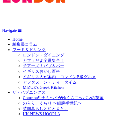
Navigate
Home
編集長コラム
フード＆ドリンク
ロンドン・ダイニング
カフェだよ全員集合！
チアーズ！パブ＆バー
イギリスおかし百科
イギリス人が案内！ロンドンB級グルメ
アフタヌーン・ティータイム
MIZUE’s Greek Kitchen
ザ・ハプニングス
Come on!! ナミヘイがゆく♡ニッポンの英国
のらり、くらり 〜細腕半世紀〜
英国暮らしと絵と犬と。
UK NEWS HOOPLA