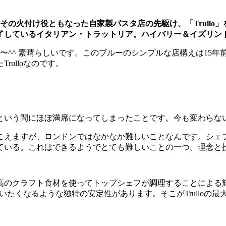
の火付け役ともなった自家製パスタ店の先駆け、「Trullo」を
了しているイタリアン・トラットリア。ハイバリー＆イズリン
すね〜^^ 素晴らしいです。このブルーのシンプルな店構えは1
ulloなのです。
という間にほぼ満席になってしまったことです。今も変わらない
えますが、ロンドンではなかなか難しいことなんです。シェフが
ている。これはできるようでとても難しいことの一つ。理念と
高のクラフト食材を使ってトップシェフが調理することによる
言いたくなるような独特の安定性があります。そこがTrulloの