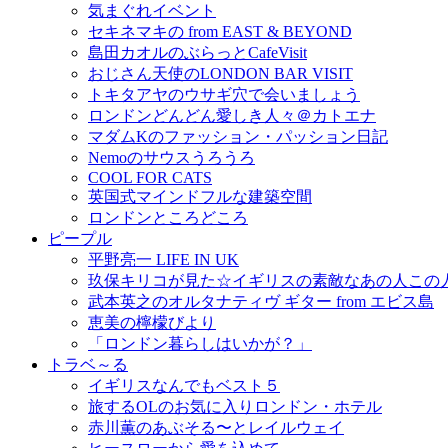
気まぐれイベント
セキネマキの from EAST & BEYOND
島田カオルのぶらっとCafeVisit
おじさん天使のLONDON BAR VISIT
トキタアヤのウサギ穴で会いましょう
ロンドンどんどん愛しき人々＠カトエナ
マダムKのファッション・パッション日記
Nemoのサウスうろうろ
COOL FOR CATS
英国式マインドフルな建築空間
ロンドンところどころ
ピープル
平野亮一 LIFE IN UK
玖保キリコが見た☆イギリスの素敵なあの人この
武本英之のオルタナティヴ ギター from エビス島
恵美の檸檬びより
「ロンドン暮らしはいかが？」
トラベ～る
イギリスなんでもベスト５
旅するOLのお気に入りロンドン・ホテル
赤川薫のあぶそる〜とレイルウェイ