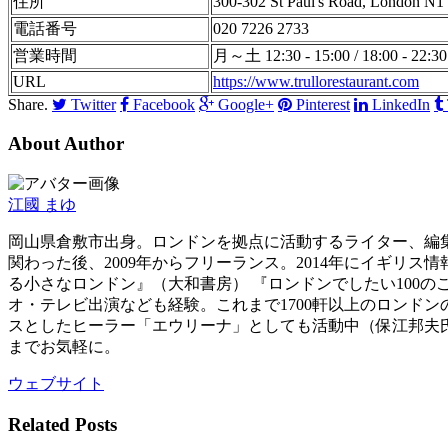
住所
300-302 St Paul's Road, London N
電話番号
020 7226 2733
営業時間
月～土 12:30 - 15:00 / 18:00 - 22:
URL
https://www.trullorestaurant.com
Share.
Twitter
Facebook
Google+
Pinterest
LinkedIn
About Author
江國 まゆ
岡山県倉敷市出身。ロンドンを拠点に活動するライター、編集
関わった後、2009年からフリーランス。2014年にイギ
る小さなロンドン』（大和書房） 『ロンドンでしたい100の
オ・テレビ出演なども経験。これまで1700軒以上のロンド
スとしたヒーラー「エウリーナ」としても活動中（保江邦夫氏との共
までお気軽に。
ウェブサイト
Related Posts