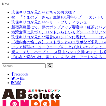
New!
玖保キリコが見た👀どちらのお犬様？
祝！『くまのプーさん』生誕100周年♡プー・カントリ
玖保キリコが見た👀ベリー・ブリティッシュ
新宿高島屋にて、夢のポップアップ饗宴中！紅茶とパフェと
港湾倉庫に息づく、ロンドンらしいモダン・イタリアン
玖保キリコが見た👀猛暑のロンドンに現れた・・・白
【機内食の愉しみ】レストランとのコラボなど多彩、B
アジア料理のニューウェーブを、とびきりのワインで。
炭火、チリ、ハーブ！ ロス経由バンコク風BBQで、快
『心友：切ないは、美しい』あるいは、アートのあるロ
Facebook
Twitter
RSS