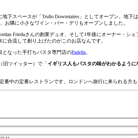
スペースが「Trullo Downstaires」としてオープン
には、お隣に小さなワイン・バー・デリもオープンしました。
Jordan Friedaさんの創業デュオ
、そして1年後にオーナー・シェフ
末に合流して創り上げたのがこのお店なんです。
伝説となった手打ちパスタ専門店の
Padella
。
（旧ツイッター）で「
イギリス人もパスタの味がわかるように
力派＆定番中の定番レストランです。ロンドンへ旅行に来られる方