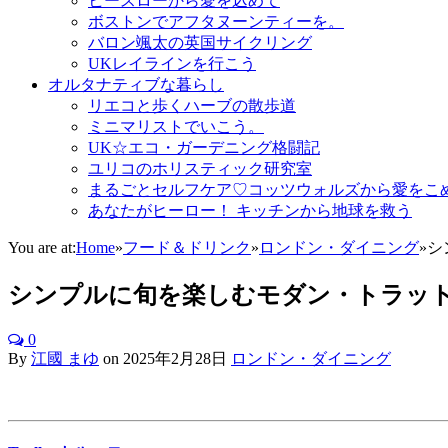
ヒースローから愛を込めて
ボストンでアフタヌーンティーを。
バロン颯太の英国サイクリング
UKレイラインを行こう
オルタナティブな暮らし
リエコと歩くハーブの散歩道
ミニマリストでいこう。
UK☆エコ・ガーデニング格闘記
ユリコのホリスティック研究室
まるごとセルフケア♡コッツウォルズから愛をこ
あなたがヒーロー！ キッチンから地球を救う
You are at:
Home
»
フード＆ドリンク
»
ロンドン・ダイニング
»
シ
シンプルに旬を楽しむモダン・トラットリア
0
By
江國 まゆ
on
2025年2月28日
ロンドン・ダイニング