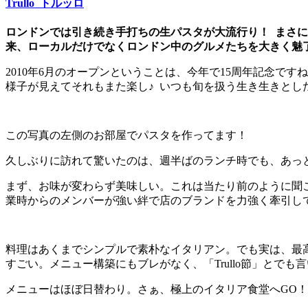
Trullo トルッロ
ロンドンでは引き続き手打ちの生パスタが大流行り！ まさにそ
来、ローカルだけでなくロンドン中のグルメたちを大きく魅
2010年6月のオープンということは、今年で15周年記念で
様子が見えてそれもまた楽し♪ いつも旬を扱う生き生きとしたTr
この写真の左側のお部屋でパスタを作ってます！
久しぶりに訪れて驚いたのは、週半ばのランチ時でも、あっ
まず、お味が変わらず美味しい。これは当たり前のように聞こ
業時からのメンバーが強い絆で店のブランドを力強く牽引し
料理はあくまでシンプルで素朴なイタリアン。でも実は、最
すごい。メニュー構築にもブレがなく、「Trullo節」とでも
メニューはほぼ日替わり。さぁ、極上のイタリア食堂へGO！