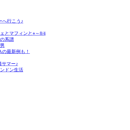
ーへ行こう♪
マフィンと⭐︎～8/4
の系譜
い男
Aの最新例も！
適サマー♪
ンドン生活