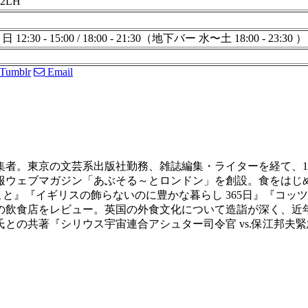
1 2LH
30 日 12:30 - 15:00 / 18:00 - 21:30（地下バー 水〜土 18:00 - 23:30 ）
Tumblr
Email
者。東京の文芸系出版社勤務、雑誌編集・ライターを経て、1
リス情報ウェブマガジン「あぶそる～とロンドン」を創設。食をは
こと』『イギリスの飾らないのに豊かな暮らし 365日』『コ
ンの飲食店をレビュー。英国の外食文化について造詣が深く、
著『シリウス宇宙連合アシュター司令官 vs.保江邦夫緊急指令対談』