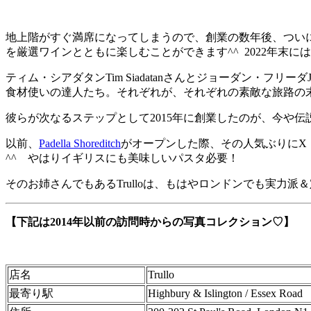
地上階がすぐ満席になってしまうので、創業の数年後、ついに地下
を厳選ワインとともに楽しむことができます^^ 2022年末
ティム・シアダタン
Tim Siadatanさん
とジョーダン・フリーダ
食材使いの達人たち。それぞれが、それぞれの素敵な旅路の
彼らが次なるステップとして2015年に創業したのが、今や
以前、
Padella Shoreditch
がオープンした際、その人気ぶりにX
^^ やはりイギリスにも美味しいパスタ必要！
そのお姉さんでもあるTrulloは、もはやロンドンでも実
【下記は2014年以前の訪問時からの写真コレクション♡】
店名
Trullo
最寄り駅
Highbury & Islington / Essex Road