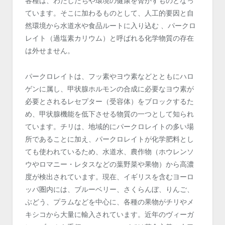
各種は、わたしたちや環境の健康を脅かすものとなっ
ています。そこに加わるものとして、人工的要因と自
然環境から水道水や食品ルートに入り込む 、パークロ
レイト（過塩素カリウム）と呼ばれる化学物質の存在
は外せません。
パークロレイトは、フッ素やヨウ素などとともにハロ
ゲンに属し、甲状腺ホルモンの合成に必要なヨウ素が
必要とされるレセプター（受容体）をブロックするた
め、甲状腺機能を低下させる物質の一つとして知られ
ています。チリは、地域的にパークロレイトの多い場
所であることに加え、パークロレイトが化学肥料とし
ても使われているため、水道水、農作物（ホウレンソ
ウやロマニー・レタスなどの葉野菜や果物）から高濃
度が検出されています。現在、イギリスを含むヨーロ
ッパ圏内には、ブルーベリー、さくらんぼ、りんご、
ぶどう、プラムなどを中心に、各種の果物がチリやメ
キシコから大量に輸入されています。近年のヴィーガ