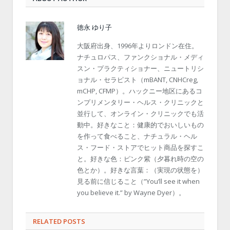
徳永 ゆり子
大阪府出身、1996年よりロンドン在住。
ナチュロパス、ファンクショナル・メディ
スン・プラクティショナー、ニュートリシ
ョナル・セラピスト（mBANT, CNHCreg,
mCHP, CFMP）。ハックニー地区にあるコ
ンプリメンタリー・ヘルス・クリニックと
並行して、オンライン・クリニックでも活
動中。好きなこと：健康的でおいしいもの
を作って食べること、ナチュラル・ヘル
ス・フード・ストアでヒット商品を探すこ
と。好きな色：ピンク紫（夕暮れ時の空の
色とか）。好きな言葉：（実現の状態を）
見る前に信じること（”You’ll see it when
you believe it.” by Wayne Dyer）。
RELATED POSTS