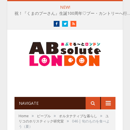
NEW!
祝！『くまのプーさん』生誕100周年♡プー・カントリーへ行
Facebook
Twitter
RSS
NAVIGATE
»
»
»
Home
ピープル
オルタナティブな暮らし
ユ
»
リコのホリスティック研究室
046 | 旬のものを食べよ
う（夏）