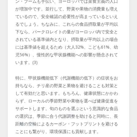
ン・ブームも手伝い、ヨーロッパでは菜食主義の人口
が増加中です。並行して、野菜や果物の消費量も増え
ているので、安全確認の必要性が高まっているといえ
るでしょう。ちなみに、これらの食品摂取量が平均以
下なら、パークロレイトの量がヨーロッパ内で安全と
されている基準値内となり、摂取量が平均以上の場合
には基準値を超えるため（大人32%、こども61%、幼
児56%）、慢性的な甲状腺機能への影響が懸念されて
います。(3)
特に、甲状腺機能低下（代謝機能の低下）の症状をお
持ちなら、チリ産の野菜と果物を避けることも対策と
して有効だと思います。もちろん、健康状態にかかわ
らず、ローカルの季節野菜や果物を選べば健康促進を
サポートします。旬のものを選ぶという意識的な食品
の選択は、季節に合う代謝調整を助けると同時に、長
距離の空輸によるカーボン・フットプリントを避ける
ことにも繋がり、環境保護にも貢献します。