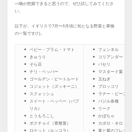
べ物が把握できると思うので、ぜひ試してみてくださ
い。
以下が、イギリスで7月〜9月頃に旬となる野菜と果物
の一覧です(1)。
ベビー・プラム・トマト
フェンネル
きゅうり
コリアンダー
そら豆
パセリ
チリ・ペッパー
マスタード葉
ゴールデン・ビートルート
玉ねぎ
コジェット（ズッキーニ）
ブロッコリ
スクォッシュ
ラナー・ビーンズ
スイート・ペッペー（パプ
バジル各種
リカ）
リーク
とうもろこし
かぼちゃ
ボクチョイ（青梗菜）
カボロ・ネロ
ロケット（ルッコラ）
黄と紫のフレンチ