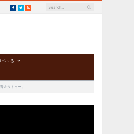
Facebook
Twitter
RSS
ラベ～る
青＆タトゥー。
動
画
プ
レ
ー