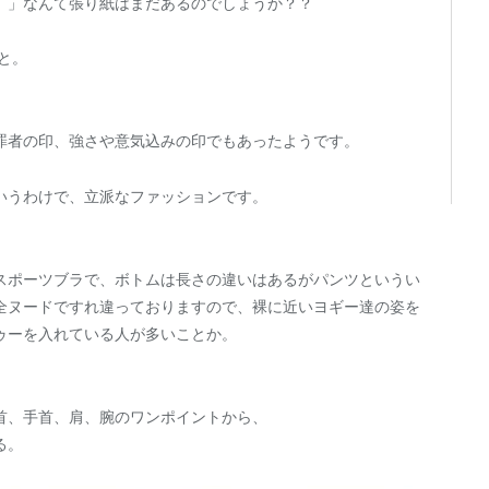
。」なんて張り紙はまだあるのでしょうか？？
と。
罪者の印、強さや意気込みの印でもあったようです。
いうわけで、立派なファッションです。
スポーツブラで、ボトムは長さの違いはあるがパンツというい
全ヌードですれ違っておりますので、裸に近いヨギー達の姿を
ゥーを入れている人が多いことか。
首、手首、肩、腕のワンポイントから、
る。