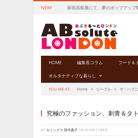
NEW!
HOME
編集長コラム
フード＆
オルタナティブな暮らし
»
»
YOU ARE AT:
Home
ピープル
ザ・ハプ
究極のファッション、刺青＆タ
BY
カミングス 田代惠子
ON
2016年11月8日