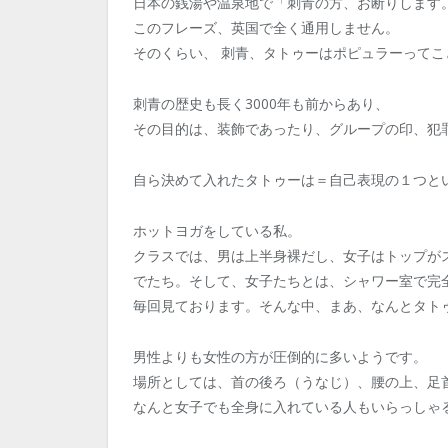
日本の銭湯や温泉地で「刺青の方、お断りします
このフレーズ、英国で全く通用しません。
そのくらい、 刺青、タトゥーはポピュラーってこ
刺青の歴史も長く3000年も前からあり、
その目的は、装飾であったり、グループの印、犯
自ら決めて入れたタトゥーは＝自己表現の１つと
ホットヨガをしている私。
クラスでは、男は上半身裸だし、女子はトップが
でたち。そして、女子たちとは、シャワー室で完
毎回見ております。そんな中、まあ、なんとタト
男性よりも女性の方が圧倒的に多いようです。
場所としては、首の後ろ（うなじ）、腰の上、足
なんと女子でも全身に入れている人もいらっしゃ