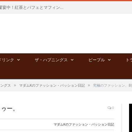
新宿高島屋にて、夢のポップアップ饗宴中！紅茶とパフェとマフィンと⭐︎～8/4
ドリンク
ザ・ハプニングス
ピープル
ト
»
»
ニングス
マダムKのファッション・パッション日記
究極のファッション、刺
トゥー。
0
マダムKのファッション・パッション日記