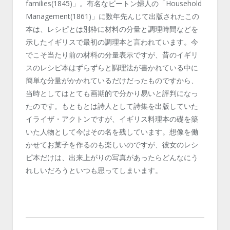
families(1845)」。有名なビートン婦人の「Household
Management(1861)」に数年先んじて出版されたこの
本は、レシピとは別枠に材料の分量と調理時間などを
示したイギリスで最初の調理本と言われています。今
でこそ当たり前の材料の分量表示ですが、昔のイギリ
スのレシピ本はずらずらと調理法が書かれている中に
簡単な分量がかかれているだけだったものですから、
当時としてはとても画期的で分かり易いと評判になっ
たのです。もともとは詩人として詩集を出版していた
イライザ・アクトンですが、イギリス料理本の礎を築
いた人物として今はその名を残しています。想像を働
かせてお菓子を作るのも楽しいのですが、彼女のレシ
ピ本だけは、出来上がりの写真があったらどんなにう
れしいだろうといつも思ってしまいます。