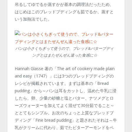
吊るしてゆでるか蒸すかが基本の調理法だったため、
はじめはこのブレッドプディングも茹でるか、蒸すと
いう加熱法でした。
パンは小さくちぎって使うので、ブレッド&バタープディ
ングとはまたぜんぜん違った食感に☆
Hannah Glasse 著の「The art of cookery made plain
and easy（1747）」には3つのブレッドプディングの
レシピが掲載されています。まずは基本の「Bread
pudding」から～パンは耳をカットし、温めた牛乳に浸
したら、卵、少量の砂糖と塩とバター、ナツメグとロ
ーズウォーターを加えてよく混ぜて30分茹でること～
ととてもシンプル。お次のちょっと上質なブレッドプ
ディング「Fine bread pudding」と題されたそれは～牛
乳がクリームに代わり、茹でたビターアーモンドをペ