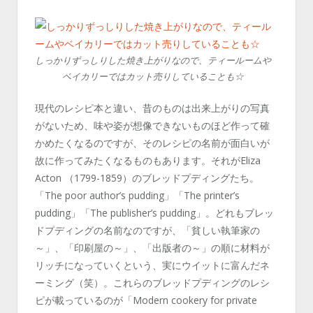
しっかりずっしりした焼き上がりなので、ティールームや
ベイカリーではカット売りしていることも☆
現代のレシピ本と違い、昔のものは出来上がりの写真
がないため、味や姿が想像できないものほど作って確
かめたくなるのですが、そのレシピの名前が面白いが
故に作ってみたくなるものもあります。それがEliza
Acton （1799-1859）のブレッドプディングたち。
「The poor author’s pudding」「The printer’s
pudding」「The publisher’s pudding」。どれもブレッ
ドプディングの名前なのですが、「貧しい執筆家の
～」、「印刷屋の～」、「出版者の～」の順に材料が
リッチになっていくという、実にウイットに富んだネ
ーミング（笑）。これらのブレッドプディングのレシ
ピが載っているのが「Modern cookery for private