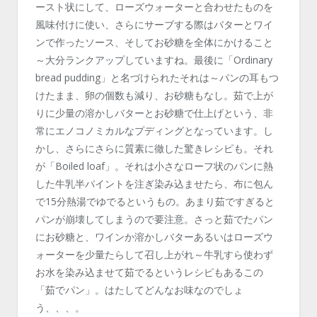
ースト状にして、ローズウォーターと合わせたものを
風味付けに使い、さらにサーブする際はバターとワイ
ンで作ったソース、そしてお砂糖を全体にかけること
～大分ランクアップしていますね。最後に「Ordinary
bread pudding」と名づけられたそれは～パンの耳もつ
けたまま、卵の個数も減り、お砂糖もなし。茹で上が
りに少量の溶かしバターとお砂糖で仕上げという、非
常にエノコノミカルなプディングとなっています。し
かし、さらにさらに質素に徹した驚きレシピも。それ
が「Boiled loaf」。それは小さなローフ状のパンに熱
した牛乳半パイントを注ぎ染み込ませたら、布に包ん
で15分熱湯でゆでるというもの。あまり茹ですぎると
パンが崩壊してしまうので要注意。さっと茹でたパン
にお砂糖と、ワインか溶かしバターあるいはローズウ
ォーターを少量たらして召し上がれ～牛乳すら使わず
お水を染み込ませて茹でるというレシピもあるこの
「茹でパン」。はたしてどんなお味なのでしょ
う、、、。