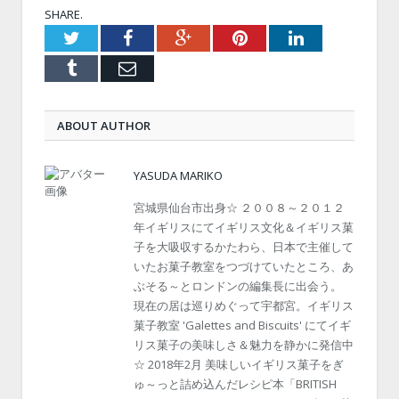
SHARE.
Twitter
Facebook
Google+
Pinterest
LinkedIn
Tumblr
Email
ABOUT AUTHOR
YASUDA MARIKO
宮城県仙台市出身☆ ２００８～２０１２
年イギリスにてイギリス文化＆イギリス菓
子を大吸収するかたわら、日本で主催して
いたお菓子教室をつづけていたところ、あ
ぶそる～とロンドンの編集長に出会う。
現在の居は巡りめぐって宇都宮。イギリス
菓子教室 'Galettes and Biscuits' にてイギ
リス菓子の美味しさ＆魅力を静かに発信中
☆ 2018年2月 美味しいイギリス菓子をぎ
ゅ～っと詰め込んだレシピ本「BRITISH