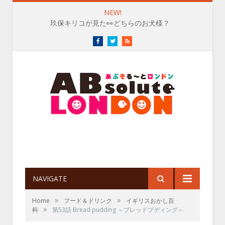
NEW!
玖保キリコが見た👀どちらのお犬様？
Facebook
Twitter
RSS
NAVIGATE
»
»
Home
フード＆ドリンク
イギリスおかし百
»
科
第53話 Bread pudding ～ブレッドプディング～