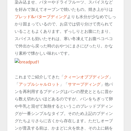
染み込ませ、バターやドライフルーツ、スパイスなど
を好みで加えてオーブンで焼いたもの。焼き上がりは
ブレッド&バタープディング
よりも水分が少なめでしっ
かり固まっているので、お店では切り分けて売られて
いることもよくあります。ずっしりとお腹にたまり、
スパイスも効いたそれは、寒い冬凍えてお腹ペコペコ
で外出から戻った時のおやつにまさにぴったり。かな
り素朴で懐かしい味わいです。
これまでご紹介してきた「
クィーンオブプディング
」
「
アップルシャルロット
」「
サマープディング
」他パ
ンを再利用するプディングはパンの歴史とともに昔か
ら数え切れないほどあるのですが、パンをちぎって卵
や牛乳と混ぜて加熱するというこのブレッドプディン
グが一番シンプルなタイプ。そのため上記のプディン
グたちよりさらに古くから存在します。ただしオーブ
ンが普及する前は、かまどに火を炊き、その上に鍋を