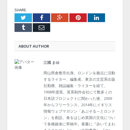
SHARE.
Twitter
Facebook
Google+
Pinterest
LinkedIn
Tumblr
Email
ABOUT AUTHOR
江國 まゆ
岡山県倉敷市出身。ロンドンを拠点に活動
するライター、編集者。東京の文芸系出版
社勤務、雑誌編集・ライターを経て、
1998年渡英。英系制作会社にて数多くの
日本語プロジェクトに関わった後、2009
年からフリーランス。2014年にイギリス
情報ウェブマガジン「あぶそる～とロンド
ン」を創設。食をはじめ英国の文化につい
て各種媒体に寄稿中。著書に『歩いてまわ