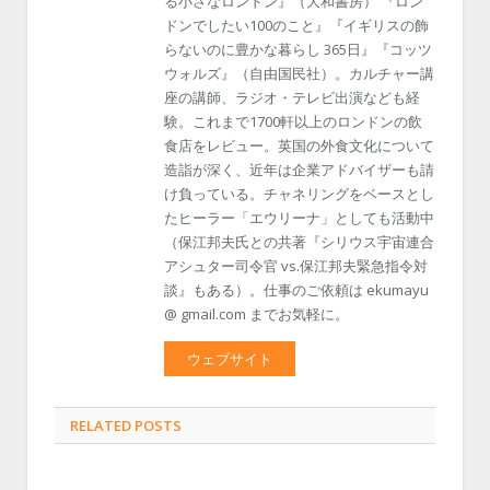
る小さなロンドン』（大和書房） 『ロン
ドンでしたい100のこと』『イギリスの飾
らないのに豊かな暮らし 365日』『コッツ
ウォルズ』（自由国民社）。カルチャー講
座の講師、ラジオ・テレビ出演なども経
験。これまで1700軒以上のロンドンの飲
食店をレビュー。英国の外食文化について
造詣が深く、近年は企業アドバイザーも請
け負っている。チャネリングをベースとし
たヒーラー「エウリーナ」としても活動中
（保江邦夫氏との共著『シリウス宇宙連合
アシュター司令官 vs.保江邦夫緊急指令対
談』もある）。仕事のご依頼は ekumayu
@ gmail.com までお気軽に。
ウェブサイト
RELATED POSTS