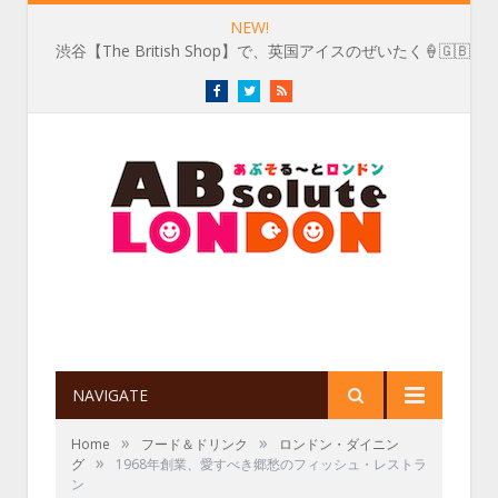
NEW!
渋谷【The British Shop】で、英国アイスのぜいたく🍦🇬🇧
Facebook
Twitter
RSS
NAVIGATE
»
»
Home
フード＆ドリンク
ロンドン・ダイニン
»
グ
1968年創業、愛すべき郷愁のフィッシュ・レストラ
ン