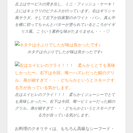
左上はサービスの突き出し、ミニ・フィッシュ・ケーキ！
上にはキュウリのピクルスがのっています。右はギリシャ
風サラダ。そして左下が自家製のホワイト・バン。真ん中
を横に切ってちゃんとバターが塗られているところがイギ
リス風。こういう素朴な味がたまりません・・・♡
ホタテは小ぶりでしたが味は良かったです♪
左はエイヒレのフライ！！！ 柔らかくジューシーでとて
も美味しかった〜。右下は今回、唯一ビミョーだった鯖の
グリル。身が細すぎて・・・どちらかというとスモークす
る方が合っている気がします。
お料理のクオリティは、もちろん高級なシーフード・