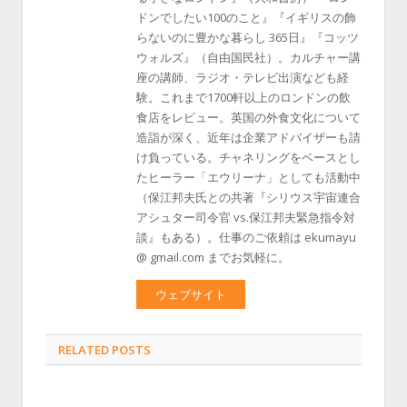
ドンでしたい100のこと』『イギリスの飾
らないのに豊かな暮らし 365日』『コッツ
ウォルズ』（自由国民社）。カルチャー講
座の講師、ラジオ・テレビ出演なども経
験。これまで1700軒以上のロンドンの飲
食店をレビュー。英国の外食文化について
造詣が深く、近年は企業アドバイザーも請
け負っている。チャネリングをベースとし
たヒーラー「エウリーナ」としても活動中
（保江邦夫氏との共著『シリウス宇宙連合
アシュター司令官 vs.保江邦夫緊急指令対
談』もある）。仕事のご依頼は ekumayu
@ gmail.com までお気軽に。
ウェブサイト
RELATED POSTS