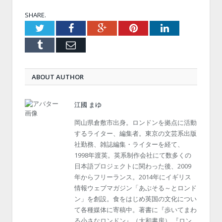
SHARE.
Twitter
Facebook
Google+
Pinterest
LinkedIn
Tumblr
Email
ABOUT AUTHOR
江國 まゆ
岡山県倉敷市出身。ロンドンを拠点に活動
するライター、編集者。東京の文芸系出版
社勤務、雑誌編集・ライターを経て、
1998年渡英。英系制作会社にて数多くの
日本語プロジェクトに関わった後、2009
年からフリーランス。2014年にイギリス
情報ウェブマガジン「あぶそる～とロンド
ン」を創設。食をはじめ英国の文化につい
て各種媒体に寄稿中。著書に『歩いてまわ
る小さなロンドン』（大和書房） 『ロン