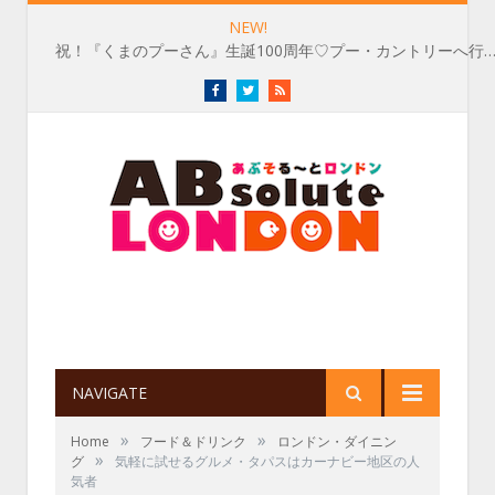
NEW!
祝！『くまのプーさん』生誕100周年♡プー・カントリーへ行
Facebook
Twitter
RSS
NAVIGATE
»
»
Home
フード＆ドリンク
ロンドン・ダイニン
»
グ
気軽に試せるグルメ・タパスはカーナビー地区の人
気者