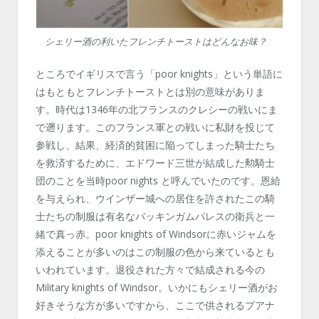
シェリー酒の利いたフレンチトーストはどんなお味？
ところでイギリスで言う「poor knights」という単語に
はもともとフレンチトーストとは別の意味がありま
す。時代は1346年の北フランスのクレシーの戦いにま
で遡ります。このフランス軍との戦いに私財を投じて
参戦し、結果、経済的貧困に陥ってしまった騎士たち
を救済するために、エドワード三世が結成した勲騎士
団のことを当時poor nights と呼んでいたのです。恩給
を与えられ、ウインザー城への居住を許されたこの騎
士たちの制服は有名なバッキンガムパレスの衛兵と一
緒で真っ赤。poor knights of Windsorに赤いジャムを
添えることが多いのはこの制服の色から来ているとも
いわれています。退役された方々で結成される今の
Military knights of Windsor。いかにもシェリー酒がお
好きそうな方が多いですから、ここで供されるプアナ