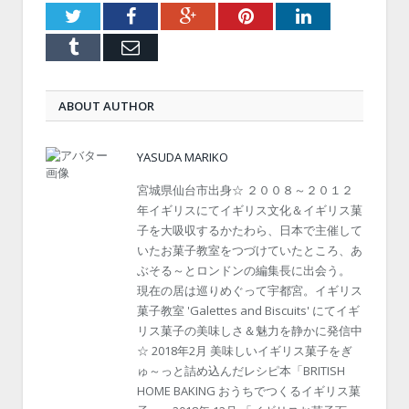
Twitter
Facebook
Google+
Pinterest
LinkedIn
Tumblr
Email
ABOUT AUTHOR
YASUDA MARIKO
宮城県仙台市出身☆ ２００８～２０１２
年イギリスにてイギリス文化＆イギリス菓
子を大吸収するかたわら、日本で主催して
いたお菓子教室をつづけていたところ、あ
ぶそる～とロンドンの編集長に出会う。
現在の居は巡りめぐって宇都宮。イギリス
菓子教室 'Galettes and Biscuits' にてイギ
リス菓子の美味しさ＆魅力を静かに発信中
☆ 2018年2月 美味しいイギリス菓子をぎ
ゅ～っと詰め込んだレシピ本「BRITISH
HOME BAKING おうちでつくるイギリス菓