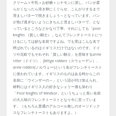
クリーム＋牛乳＋お砂糖＋シナモンに浸し、パンが柔
らかくなったら溶き卵にくぐらせ、こんがりするまで
澄ましバターで焼きましょう～となっています。パン
が焦げ過ぎないようにきちんと澄ましバターで、とな
っているところなどかなり丁寧。それにしても「poor
knights （貧しい騎士）」なんてフレンチトーストにつ
けるにしては妙な名前ですよね。でも実はこんな名で
呼ばれているのはイギリスだけではないのです。ドイ
ツや北欧でもそれぞれ「貧しい騎士」を意味する
arme
ritter
（ドイツ）、
fattiga riddare
（スウェーデン）、
arme riddere(
ノルウェー)という名がフレンチトースト
に使われています。イギリスのものはある時からこの
名前に「ウインザーの～」という語が付け加えられ、
材料にはイギリス人の好きなシェリー酒も加わり
「Poor knights of Windsor」というちょっと長い名前
の大人味のフレンチトーストとなり今に至っていま
す。（もちろん普通のアルコール無しのオーソドック
スなフレンチトーストもありますよ。）