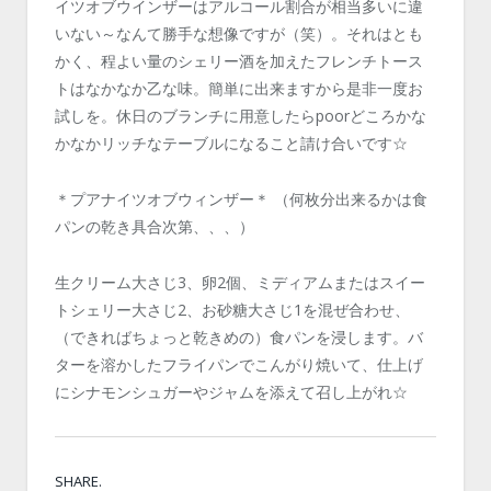
イツオブウインザーはアルコール割合が相当多いに違
いない～なんて勝手な想像ですが（笑）。それはとも
かく、程よい量のシェリー酒を加えたフレンチトース
トはなかなか乙な味。簡単に出来ますから是非一度お
試しを。休日のブランチに用意したらpoorどころかな
かなかリッチなテーブルになること請け合いです☆
＊プアナイツオブウィンザー＊ （何枚分出来るかは食
パンの乾き具合次第、、、）
生クリーム大さじ3、卵2個、ミディアムまたはスイー
トシェリー大さじ2、お砂糖大さじ1を混ぜ合わせ、
（できればちょっと乾きめの）食パンを浸します。バ
ターを溶かしたフライパンでこんがり焼いて、仕上げ
にシナモンシュガーやジャムを添えて召し上がれ☆
SHARE.