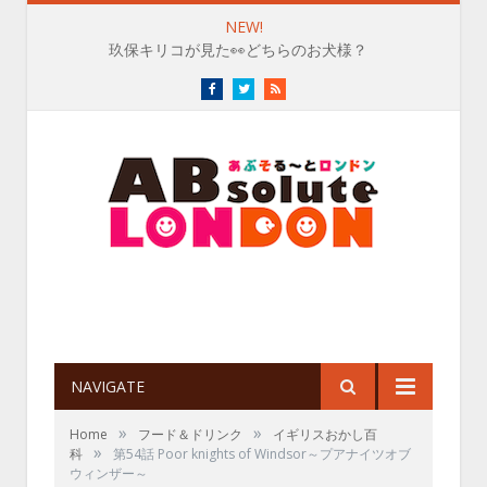
NEW!
玖保キリコが見た👀どちらのお犬様？
Facebook
Twitter
RSS
NAVIGATE
»
»
Home
フード＆ドリンク
イギリスおかし百
»
科
第54話 Poor knights of Windsor～プアナイツオブ
ウィンザー～