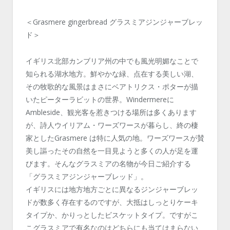
＜Grasmere gingerbread グラスミアジンジャーブレッ
ド＞
イギリス北部カンブリア州の中でも風光明媚なことで
知られる湖水地方。鮮やかな緑、点在する美しい湖、
その牧歌的な風景はまさにベアトリクス・ポターが描
いたピーターラビットの世界。Windermereに
Ambleside、観光客を惹きつける場所は多くあります
が、詩人ウイリアム・ワーズワースが暮らし、終の棲
家としたGrasmere は特に人気の地。ワーズワースが賛
美し謳ったその自然を一目見ようと多くの人が足を運
びます。そんなグラスミアの名物が今日ご紹介する
「グラスミアジンジャーブレッド」。
イギリスには地方地方ごとに異なるジンジャーブレッ
ドが数多く存在するのですが、大抵はしっとりケーキ
タイプか、かりっとしたビスケットタイプ。ですがこ
こグラスミアで有名なのはどちらにも当てはまらない