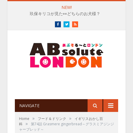
NEW!
玖保キリコが見た👀どちらのお犬様？
Facebook
Twitter
RSS
NAVIGATE
»
»
Home
フード＆ドリンク
イギリスおかし百
»
科
第74話 Grasmere gingerbread～グラスミアジンジ
ャーブレッド～