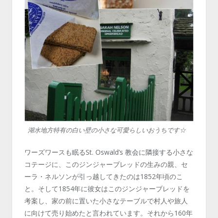
湖水地方特有の白い壁の小さな可愛らしいおうちです☆
ワーズワースも眠るSt. Oswald’s 教会に隣接する小さな
コテージに、このジンジャーブレッドの生みの親、セ
ーラ・ネルソンが引っ越してきたのは1852年頃のこ
と。そして1854年に彼女はこのジンジャーブレッドを
考案し、家の前に置いた小さなテーブルで村人や旅人
に向けて売り始めたと言われています。それから160年