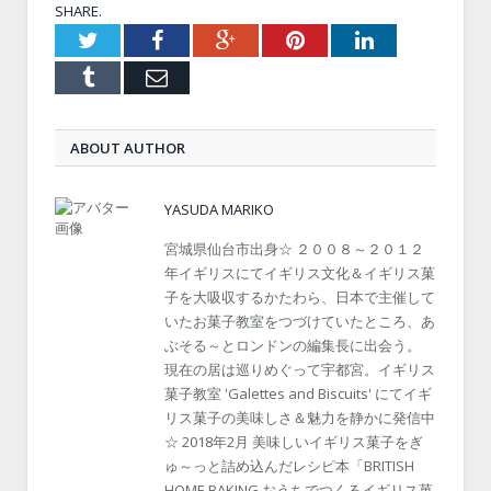
SHARE.
Twitter
Facebook
Google+
Pinterest
LinkedIn
Tumblr
Email
ABOUT AUTHOR
YASUDA MARIKO
宮城県仙台市出身☆ ２００８～２０１２
年イギリスにてイギリス文化＆イギリス菓
子を大吸収するかたわら、日本で主催して
いたお菓子教室をつづけていたところ、あ
ぶそる～とロンドンの編集長に出会う。
現在の居は巡りめぐって宇都宮。イギリス
菓子教室 'Galettes and Biscuits' にてイギ
リス菓子の美味しさ＆魅力を静かに発信中
☆ 2018年2月 美味しいイギリス菓子をぎ
ゅ～っと詰め込んだレシピ本「BRITISH
HOME BAKING おうちでつくるイギリス菓