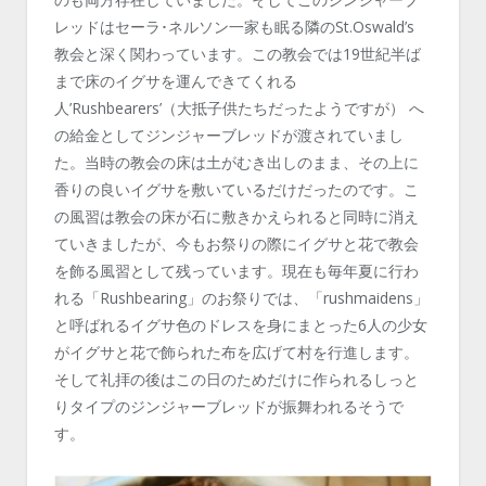
レッドはセーラ･ネルソン一家も眠る隣のSt.Oswald’s
教会と深く関わっています。この教会では19世紀半ば
まで床のイグサを運んできてくれる
人’Rushbearers’（大抵子供たちだったようですが） へ
の給金としてジンジャーブレッドが渡されていまし
た。当時の教会の床は土がむき出しのまま、その上に
香りの良いイグサを敷いているだけだったのです。こ
の風習は教会の床が石に敷きかえられると同時に消え
ていきましたが、今もお祭りの際にイグサと花で教会
を飾る風習として残っています。現在も毎年夏に行わ
れる「Rushbearing」のお祭りでは、「rushmaidens」
と呼ばれるイグサ色のドレスを身にまとった6人の少女
がイグサと花で飾られた布を広げて村を行進します。
そして礼拝の後はこの日のためだけに作られるしっと
りタイプのジンジャーブレッドが振舞われるそうで
す。