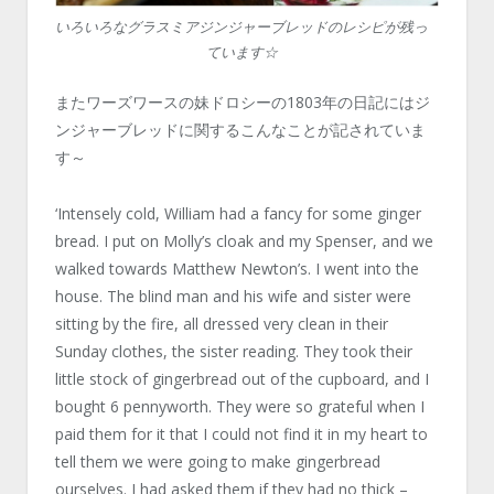
いろいろなグラスミアジンジャーブレッドのレシピが残っ
ています☆
またワーズワースの妹ドロシーの1803年の日記にはジ
ンジャーブレッドに関するこんなことが記されていま
す～
‘Intensely cold, William had a fancy for some ginger
bread. I put on Molly’s cloak and my Spenser, and we
walked towards Matthew Newton’s. I went into the
house. The blind man and his wife and sister were
sitting by the fire, all dressed very clean in their
Sunday clothes, the sister reading. They took their
little stock of gingerbread out of the cupboard, and I
bought 6 pennyworth. They were so grateful when I
paid them for it that I could not find it in my heart to
tell them we were going to make gingerbread
ourselves. I had asked them if they had no thick –