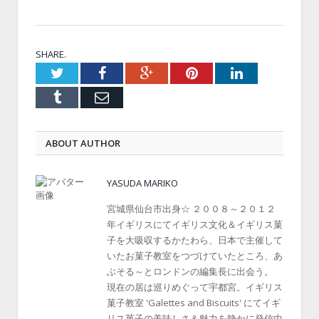
SHARE.
Twitter
Facebook
Google+
Pinterest
LinkedIn
Tumblr
Email
ABOUT AUTHOR
YASUDA MARIKO
宮城県仙台市出身☆ ２００８～２０１２
年イギリスにてイギリス文化＆イギリス菓
子を大吸収するかたわら、日本で主催して
いたお菓子教室をつづけていたところ、あ
ぶそる～とロンドンの編集長に出会う。
現在の居は巡りめぐって宇都宮。イギリス
菓子教室 'Galettes and Biscuits' にてイギ
リス菓子の美味しさ＆魅力を静かに発信中