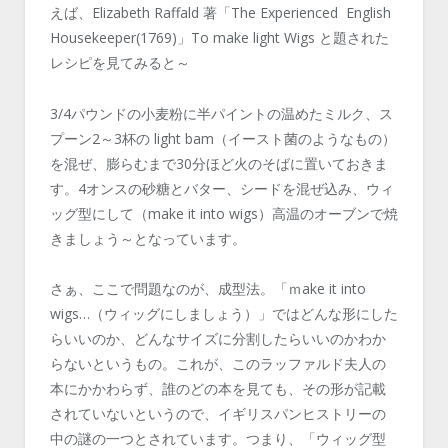
えば、Elizabeth Raffald 著「The Experienced English
Housekeeper(1769)」To make light Wigs と題された
レシピを見てみると～
3/4パウンドの小麦粉に半パイントの温めたミルク、ス
プーン2～3杯の light bam（イースト菌のようなもの）
を混ぜ、膨らむまで30分ほど火のそばに置いておきま
す。4オンスの砂糖とバター、シードを混ぜ込み、ウィ
ッグ型にして（make it into wigs）高温のオーブンで焼
きましょう～となっています。
さぁ、ここで問題なのが、成型法。「ｍake it into
wigs…（ウィッグにしましょう）」ではどんな形にした
らいいのか、どんなサイズに分割したらいいのかわか
らないというもの。これが、このラッファルド夫人の
本にかかわらず、誰のどの本を見ても、その形が記載
されていないというので、イギリスパンヒストリーの
中の謎の一つとされています。つまり、「ウィッグ型