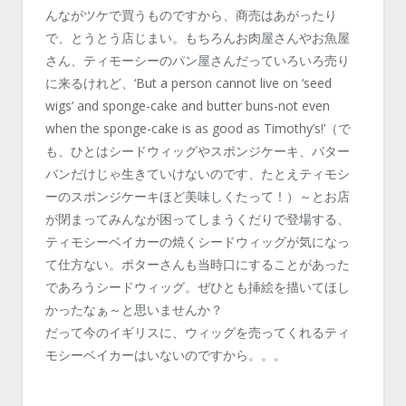
んながツケで買うものですから、商売はあがったり
で、とうとう店じまい。もちろんお肉屋さんやお魚屋
さん、ティモーシーのパン屋さんだっていろいろ売り
に来るけれど、‘But a person cannot live on ‘seed
wigs’ and sponge-cake and butter buns-not even
when the sponge-cake is as good as Timothy’s!’（で
も、ひとはシードウィッグやスポンジケーキ、バター
バンだけじゃ生きていけないのです、たとえティモシ
ーのスポンジケーキほど美味しくたって！）～とお店
が閉まってみんなが困ってしまうくだりで登場する、
ティモシーベイカーの焼くシードウィッグが気になっ
て仕方ない。ポターさんも当時口にすることがあった
であろうシードウィッグ。ぜひとも挿絵を描いてほし
かったなぁ～と思いませんか？
だって今のイギリスに、ウィッグを売ってくれるティ
モシーベイカーはいないのですから。。。