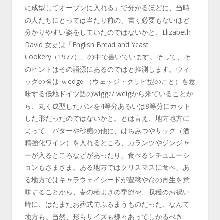
に成型してオーブンに入れる」で分かるほどに、当時
の人たちにとっては当たり前の、書く必要もないほど
分かりやすい姿をしていたのではないかと、Elizabeth
David 女史は「English Bread and Yeast
Cookery（1977）」の中で書いています。そして、そ
のヒントはその語源にあるのではと推測します。ウィ
ッグの名は ｗedge （ウェッジ・クサビ型のこと）を意
味する低地ドイツ語のwigge/ weigから来ていることか
ら、丸く成型したパンを4等分あるいは8等分にカット
した形だったのではないかと。とは言え、地方地方に
よって、バターや砂糖の他に、はちみつやサック（酒
精強化ワイン）を入れるところ、カランツやジンジャ
ーが入るところなどがあったり、食べるシチュエーシ
ョンもさまざま。ある地方ではクリスマスに食べ、あ
る地方ではキャラウェイシードが豊穣や命の再生を意
味することから、春の種まきの季節や、収穫のお祝い
時に、はたまたお葬式でふるまうものだった、なんて
地方も。当然、形もサイズも様々あってしかるべき