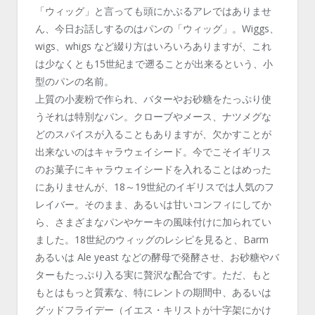
「ウィッグ」と言っても頭にかぶるアレではありませ
ん、今日お話しするのはパンの「ウィッグ」。Wiggs、
wigs、whigs など綴り方はいろいろありますが、これ
は少なくとも15世紀まで遡ることが出来るという、小
型のパンの名前。
上質の小麦粉で作られ、バターやお砂糖をたっぷり使
うそれは特別なパン。クローブやメース、ナツメグな
どのスパイスが入ることもありますが、欠かすことが
出来ないのはキャラウェイシード。今でこそイギリス
のお菓子にキャラウェイシードを入れることはめった
にありませんが、18～19世紀のイギリスでは人気のフ
レイバー。そのまま、あるいは甘いコンフィにしてか
ら、さまざまなパンやケーキの風味付けに加られてい
ました。18世紀のウィッグのレシピを見ると、Barm
あるいは Ale yeast などの酵母で発酵させ、お砂糖やバ
ターもたっぷり入る実に贅沢な配合です。ただ、もと
もとはもっと質素な、特にレントの期間中、あるいは
グッドフライデー（イエス・キリストが十字架にかけ