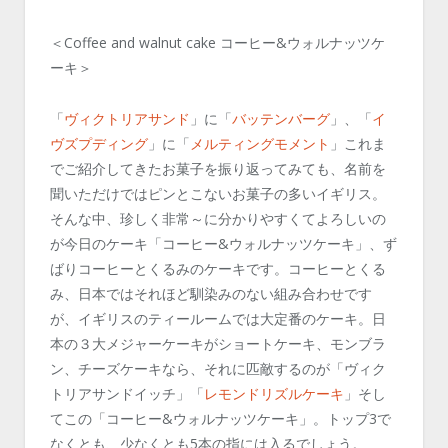
＜Coffee and walnut cake コーヒー&ウォルナッツケ
ーキ＞
「
ヴィクトリアサンド
」に「
バッテンバーグ
」、「
イ
ヴズプディング
」に「
メルティングモメント
」これま
でご紹介してきたお菓子を振り返ってみても、名前を
聞いただけではピンとこないお菓子の多いイギリス。
そんな中、珍しく非常～に分かりやすくてよろしいの
が今日のケーキ「コーヒー&ウォルナッツケーキ」、ず
ばりコーヒーとくるみのケーキです。コーヒーとくる
み、日本ではそれほど馴染みのない組み合わせです
が、イギリスのティールームでは大定番のケーキ。日
本の３大メジャーケーキがショートケーキ、モンブラ
ン、チーズケーキなら、それに匹敵するのが「ヴィク
トリアサンドイッチ」「
レモンドリズルケーキ
」そし
てこの「コーヒー&ウォルナッツケーキ」。トップ3で
なくとも、少なくとも5本の指には入るでしょう。