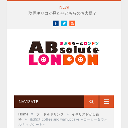
NEW!
玖保キリコが見た👀どちらのお犬様？
Facebook
Twitter
RSS
NAVIGATE
»
»
Home
フード＆ドリンク
イギリスおかし百
»
科
第39話 Coffee and walnut cake ～コーヒー＆ウォ
ルナッツケーキ～