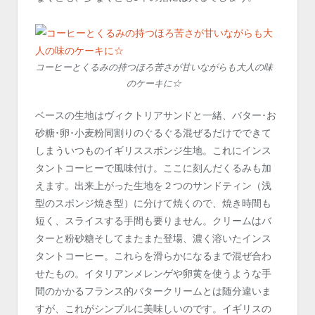
コーヒーとくるみの持つほろ苦さが甘いながらも大人の味
のケーキに☆
ベースの生地はヴィクトリアサンドと一緒、バター･お
砂糖･卵･小麦粉同割りのぐるぐる混ぜるだけでできて
しまういつものイギリススポンジ生地。これにインス
タントコーヒーで風味付け。ここに刻んだくるみも加
えます。出来上がった生地を２つのサンドティン（浅
型のスポンジ焼き型）に分けて焼くので、焼き時間も
短く、スライスする手間も要りません。クリームはバ
ターと粉砂糖そしてまたまた登場、濃く溶いたインス
タントコーヒー。これらを滑らかになるまで混ぜ合わ
せたもの。イタリアンメレンゲや卵黄を使うような手
間のかかるフランス的バタークリームとは随分違いま
すが、これがシンプルに美味しいのです。イギリスの