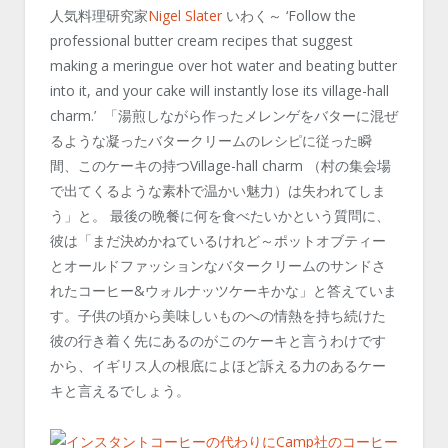
人気料理研究家
Nigel Slater
いわく～ ‘Follow the
professional butter cream recipes that suggest
making a meringue over hot water and beating butter
into it, and your cake will instantly lose its village-hall
charm.’ 「湯煎しながら作ったメレンゲをバターに混ぜ
るような凝ったバタークリームのレシピに従った瞬
間、このケーキの持つVillage-hall charm （村の集会場
で出てくるような素朴で温かい魅力）は失われてしま
う」と。 最後の晩餐に何を食べたいかという質問に、
彼は「まだ決めかねているけれど～ポットオブティー
とオールドファッションなバタークリームのサンドさ
れたコーヒー&ウォルナッツケーキかな」と答えていま
す。子供の頃から美味しいものへの情熱を持ち続けた
彼の行き着く先にあるのがこのケーキと言うわけです
から、イギリス人の根底によほど訴える力のあるケー
キと言えるでしょう。