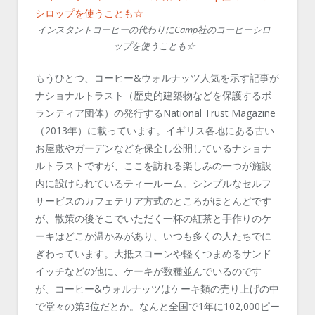
インスタントコーヒーの代わりにCamp社のコーヒーシロ
ップを使うことも☆
もうひとつ、コーヒー&ウォルナッツ人気を示す記事が
ナショナルトラスト（歴史的建築物などを保護するボ
ランティア団体）の発行するNational Trust Magazine
（2013年）に載っています。イギリス各地にある古い
お屋敷やガーデンなどを保全し公開しているナショナ
ルトラストですが、ここを訪れる楽しみの一つが施設
内に設けられているティールーム。シンプルなセルフ
サービスのカフェテリア方式のところがほとんどです
が、散策の後そこでいただく一杯の紅茶と手作りのケ
ーキはどこか温かみがあり、いつも多くの人たちでに
ぎわっています。大抵スコーンや軽くつまめるサンド
イッチなどの他に、ケーキが数種並んでいるのです
が、コーヒー&ウォルナッツはケーキ類の売り上げの中
で堂々の第3位だとか。なんと全国で1年に102,000ピー