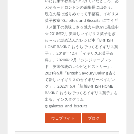
いたお菓子教室をつづけていたところ、あ
ぶそる～とロンドンの編集長に出会う。
現在の居は巡りめぐって宇都宮。イギリス
菓子教室 'Galettes and Biscuits' にてイギ
リス菓子の美味しさ＆魅力を静かに発信中
☆ 2018年2月 美味しいイギリス菓子をぎ
ゅ～っと詰め込んだレシピ本「BRITISH
HOME BAKING おうちでつくるイギリス菓
子」、2018年 12月 「イギリスお菓子百
科」。2020年12月「ジンジャーブレッ
ド 英国伝統のレシピとヒストリー」、
2021年9月「British Savoury Baking 古く
て新しいイギリスのセイボリーベイキン
グ」 、2022年6月「新版BRITISH HOME
BAKING おうちでつくるイギリス菓子」を
出版。インスタグラム
@galettes_and_biscuits
ウェブサイト
ブログ