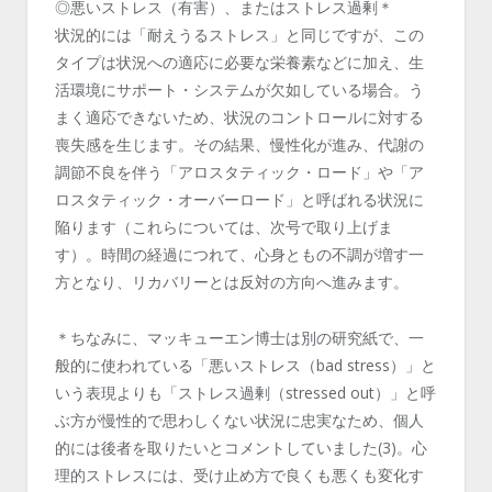
◎悪いストレス（有害）、またはストレス
過剰＊
状況的には「耐えうるストレス」と同じですが、この
タイプは状況への適応に必要な栄養素などに加え、生
活環境にサポート・システムが欠如している場合。う
まく適応できないため、状況のコントロールに対する
喪失感を生じます。その結果、慢性化が進み、代謝の
調節不良を伴う「アロスタティック・ロード」や「ア
ロスタティック・オーバーロード」と呼ばれる状況に
陥ります（これらについては、次号で取り上げま
す）。時間の経過につれて、心身ともの不調が増す一
方となり、リカバリーとは反対の方向へ進みます。
＊ちなみに、マッキューエン博士は別の研究紙で、一
般的に使われている「悪いストレス（bad stress）」と
いう表現よりも「ストレス過剰（stressed out）」と呼
ぶ方が慢性的で思わしくない状況に忠実なため、個人
的には後者を取りたいとコメントしていました(3)。心
理的ストレスには、受け止め方で良くも悪くも変化す