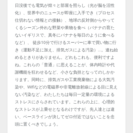
日没後でも電気が煌々と部屋を照らし（光が脳を活性
化）、世界中のニュースが即座に入手でき（プロセス
仕切れない情報との接触）、地球の反対側からやって
くるシーズン外れな野菜や果物を食べ（バナナの育た
ないイギリスで、真冬にバナナを毎日のように食べる
など）、 徒歩10分で行けるスーパーに車で買い物に行
き（運動不足に加え、排気ガスによる汚染）…。連ね始
めるときりがありません。どれもこれも、便利ですよ
ね。これらの「普通」に思えることが、体内時計や代
謝機能を狂わせるなど、小さな負担となってのしかか
ります。同時に、排気ガスや工業廃棄物による大気汚
染や、Wifiなどの電磁界や非電離放射線による目に見え
ない汚染など、わたしたちは毎日一定量の環境による
ストレスにさらされています。これらの上に、心理的
なストレスが上乗せとなるわけですが、先人達とは違
い、ベースラインが決してゼロ付近ではないことを念
頭に置くべきでしょう。