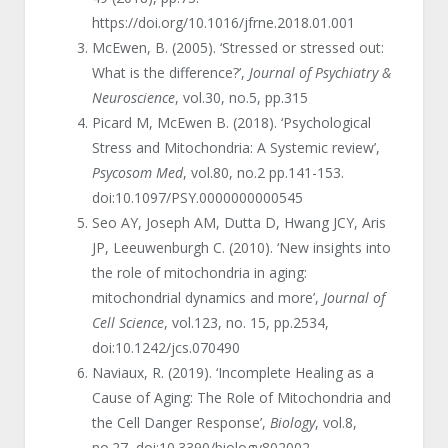
https://doi.org/10.1016/jfrne.2018.01.001
McEwen, B. (2005). ‘Stressed or stressed out:
What is the difference?’,
Journal of Psychiatry &
Neuroscience
, vol.30, no.5, pp.315
Picard M, McEwen B. (2018). ‘Psychological
Stress and Mitochondria: A Systemic review’,
Psycosom Med
, vol.80, no.2 pp.141-153.
doi:10.1097/PSY.0000000000545
Seo AY, Joseph AM, Dutta D, Hwang JCY, Aris
JP, Leeuwenburgh C. (2010). ‘New insights into
the role of mitochondria in aging:
mitochondrial dynamics and more’,
Journal of
Cell Science
, vol.123, no. 15, pp.2534,
doi:10.1242/jcs.070490
Naviaux, R. (2019). ‘Incomplete Healing as a
Cause of Aging: The Role of Mitochondria and
the Cell Danger Response’,
Biology
, vol.8,
no.27, doi:10.3390/biology802002