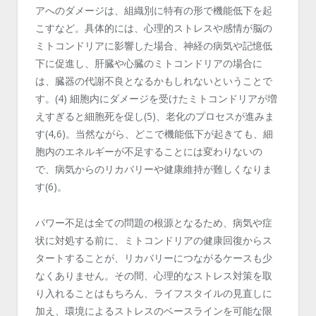
アへのダメージは、組織別に特有の形で機能低下を起
こすなど。具体的には、心理的ストレスや感情が脳の
ミトコンドリアに影響した場合、神経の病気や記憶低
下に促進し、肝臓や心臓のミトコンドリアの場合に
は、臓器の代謝不良となるかもしれないということで
す。(4) 細胞内にダメージを受けたミトコンドリアが増
えすぎると細胞死を促し(5)、老化のプロセスが進みま
す(4,6)。当然ながら、どこで機能低下が起きても、細
胞内のエネルギーが不足することには変わりないの
で、病気からのリカバリーや健康維持が難しくなりま
す(6)。
パワー不足は全ての問題の根源となるため、病気や症
状に対処する前に、ミトコンドリアの健康回復からス
タートすることが、リカバリーにつながるケースも少
なくありません。その間、心理的なストレス対策を取
り入れることはもちろん、ライフスタイルの見直しに
加え、環境によるストレスのベースラインを可能な限