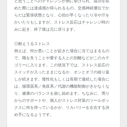
と思うことへのチャレンジが例に挙げられ、成功を収
めた際には達成感が得られるもの。交感神経優位でか
らだは緊張状態となり、心拍が早くなったり冷や汗を
かいたりもしますが、ストレス反応はチャレンジ時の
みに起き、終了後は元に戻ります。
◎耐えうるストレス
例えば、何か悪いことが起きた場合に当てはまるもの
で、職を失うことや愛する人との別離などがこのカテ
ゴリーに入ります。この状況下では、ストレス反応の
スイッチが入ったままになるか、オンとオフの繰り返
しが続きます。慢性化もしくは長期で連続した場合に
は、循環器系／免疫系／代謝の機能制御がきかなくな
り、健康のバランスを崩し始めます。ちなみに、周り
からのサポートや、個人がストレス対策のツールボッ
クスに何を持っているかが、リカバリーを左右する決
め手になるようです。