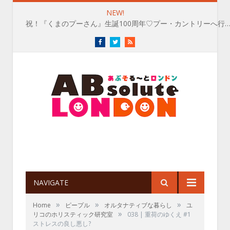
NEW!
祝！『くまのプーさん』生誕100周年♡プー・カントリーへ行
Facebook
Twitter
RSS
NAVIGATE
»
»
»
Home
ピープル
オルタナティブな暮らし
ユ
»
リコのホリスティック研究室
038 | 重荷のゆくえ #1
ストレスの良し悪し?